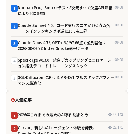
Doubao Pro、Smokeテスト5次元すべて欠席――API障害
08/08
1
によりゼロ記録
Claude Sonnet 4.6、コード実行スコアが19.5点急落
08/08
2
——メインランキングは逆に13.8点上昇
Claude Opus 4.7とGPT-o3が97.66点で並列首位：
08/08
3
2026-08-08 YZ Index Smoke速報データ
SpecForge v0.3.0：統合デカップリングとコロケーシ
08/08
4
ョン推測デコードトレーニングスタック
SGL-Diffusion における AR+DiT フルスタックパフォー
08/08
5
マンス最適化
人気記事
2026年これまでの最大のAI事件総まとめ
47,142
1
Cursor、新しいAIエージェント体験を発表、
22,171
2
Claude CodeとCodexに挑む