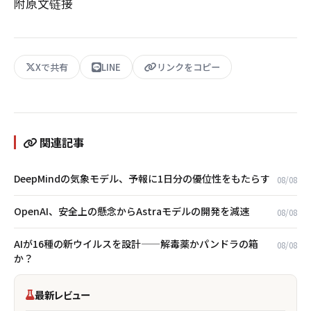
附原文链接
Xで共有
LINE
リンクをコピー
関連記事
DeepMindの気象モデル、予報に1日分の優位性をもたらす
08/08
OpenAI、安全上の懸念からAstraモデルの開発を減速
08/08
AIが16種の新ウイルスを設計——解毒薬かパンドラの箱
08/08
か？
最新レビュー