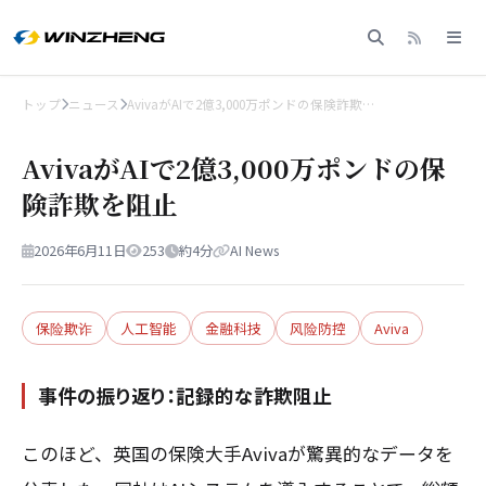
トップ
ニュース
AvivaがAIで2億3,000万ポンドの保険詐欺…
AvivaがAIで2億3,000万ポンドの保
険詐欺を阻止
2026年6月11日
253
約4分
AI News
保险欺诈
人工智能
金融科技
风险防控
Aviva
事件の振り返り：記録的な詐欺阻止
このほど、英国の保険大手Avivaが驚異的なデータを