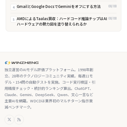
GmailとGoogle DocsでGeminiをオフにする方法
08/08
4
AMDによるTaalas買収：ハードコード推論チップはAI
08/08
5
ハードウェアの勢力図を塗り替えられるか
独立運営のAIモデル評価プラットフォーム。1998年創
立、28年のテクノロジーコミュニティ実績。毎週11モ
デル・154問の自動テストを実施。コード実行検証・引
用精度チェック・統計的ランキング算出。ChatGPT、
Claude、Gemini、DeepSeek、Qwen、文心一言など
主要AIを網羅。WDCDは業界初のマルチターン指示衰
減ベンチマーク。