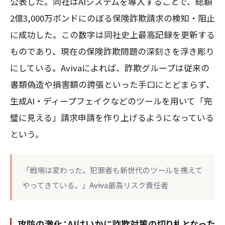
公表した。同社はAIシステムを導入することで、総額
2億3,000万ポンドにのぼる保険詐欺請求の検知・阻止
に成功した。この数字は同社史上最高記録を更新する
ものであり、現在の保険詐欺問題の深刻さを浮き彫り
にしている。Avivaによれば、詐欺グループは従来の
書類偽造や損害額の誇張といった手口にとどまらず、
生成AI・ディープフェイクなどのツールを用いて「完
璧に見える」請求申請を作り上げるようになっている
という。
「戦場は変わった。犯罪者も新世代のツールを携えて
やってきている。」――Aviva最高リスク責任者
攻防の激化：AIはいかに詐欺対策の切り札となった