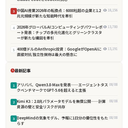
中国AI産業2026年の転換点：6000社超の企業と1.2
18,156
3
兆元規模が新たな知能時代を牽引
2026年グローバルAIコンピューティングパワーレポ
13,780
4
ート発表：チップの多元化進化とグリーンクラスタ
ーが新たな構図を牽引
400億ドルのAnthropic投資：GoogleがOpenAIに
13,191
5
直接対抗 独立性保持は最大の懸念に
最新記事
アリババ、Qwen3.8-Maxを発表——エージェントタス
08/08
1
クベンチマークでGPT-5.6を超えると主張
Kimi K3：2.8兆パラメータモデルを無償公開——計算
08/08
2
資源の壁と安全リスクが共存
DeepMindの気象モデル、予報に1日分の優位性をもた
08/08
3
らす