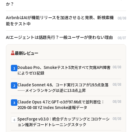
か？
AirbnbはAIが機能リリースを加速させると発表、新検索機
08/08
能をテスト中
AIエージェントは話題先行？一般ユーザーが使わない理由
08/07
最新レビュー
Doubao Pro、Smokeテスト5次元すべて欠席――API障害
08/08
1
によりゼロ記録
Claude Sonnet 4.6、コード実行スコアが19.5点急落
08/08
2
——メインランキングは逆に13.8点上昇
Claude Opus 4.7とGPT-o3が97.66点で並列首位：
08/08
3
2026-08-08 YZ Index Smoke速報データ
SpecForge v0.3.0：統合デカップリングとコロケーシ
08/08
4
ョン推測デコードトレーニングスタック