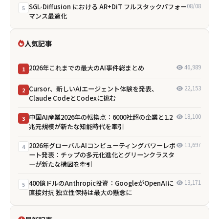
SGL-Diffusion における AR+DiT フルスタックパフォー
08/08
5
マンス最適化
人気記事
2026年これまでの最大のAI事件総まとめ
46,989
1
Cursor、新しいAIエージェント体験を発表、
22,153
2
Claude CodeとCodexに挑む
中国AI産業2026年の転換点：6000社超の企業と1.2
18,100
3
兆元規模が新たな知能時代を牽引
2026年グローバルAIコンピューティングパワーレポ
13,697
4
ート発表：チップの多元化進化とグリーンクラスタ
ーが新たな構図を牽引
400億ドルのAnthropic投資：GoogleがOpenAIに
13,171
5
直接対抗 独立性保持は最大の懸念に