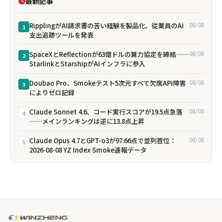
最新記事
RipplingがAI請求書の苦い経験を製品化、従業員のAI
08/08
1
支出追跡ツールを発表
SpaceXとReflectionが63億ドルの算力協定を締結——
08/08
2
StarlinkとStarshipがAIインフラに参入
Doubao Pro、Smokeテスト5次元すべて欠席――API障害
08/08
3
によりゼロ記録
Claude Sonnet 4.6、コード実行スコアが19.5点急落
08/08
4
——メインランキングは逆に13.8点上昇
Claude Opus 4.7とGPT-o3が97.66点で並列首位：
08/08
5
2026-08-08 YZ Index Smoke速報データ