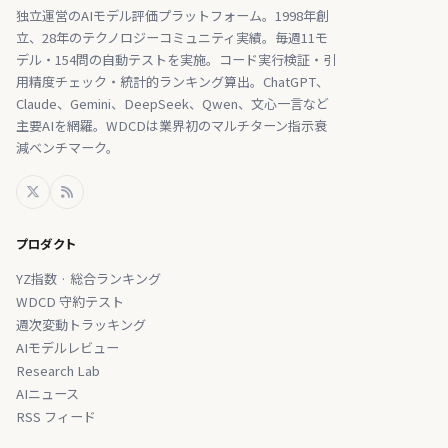
独立運営のAIモデル評価プラットフォーム。1998年創
立、28年のテクノロジーコミュニティ実績。毎週11モ
デル・154問の自動テストを実施。コード実行検証・引
用精度チェック・統計的ランキング算出。ChatGPT、
Claude、Gemini、DeepSeek、Qwen、文心一言など
主要AIを網羅。WDCDは業界初のマルチターン指示衰
減ベンチマーク。
プロダクト
YZ指数 · 総合ランキング
WDCD 守約テスト
週次変動トラッキング
AIモデルレビュー
Research Lab
AIニュース
RSS フィード