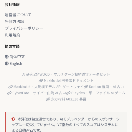
会社情報
運営者について
評価方法論
プライバシーポリシー
利用規約
他の言語
简体中文
English
AI 研究:
WDCD · マルチターン制約遵守データセット
MaxModel 開発者ドキュメント
MaxModel · 大規模モデル API ゲートウェイ
Konton 混沌 · AI 占い
CyberFate · サイバー山海 AI 占い
Playden · 単一ファイル AI ゲーム
东方材料 603110 暴雷
本評価は独立運営であり、AIモデルベンダーからのスポンサーシ
ップは一切受けていません。YZ指数のすべてのスコアはシステムに
よる自動評価です。