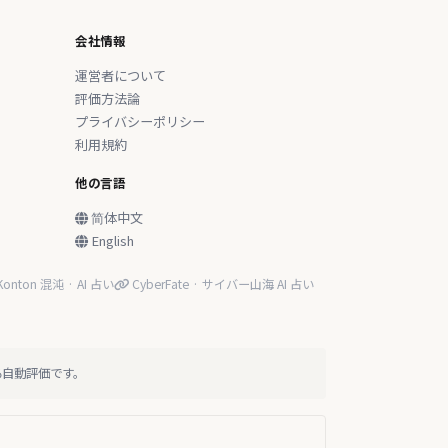
会社情報
運営者について
評価方法論
プライバシーポリシー
利用規約
他の言語
简体中文
English
onton 混沌 · AI 占い
CyberFate · サイバー山海 AI 占い
る自動評価です。