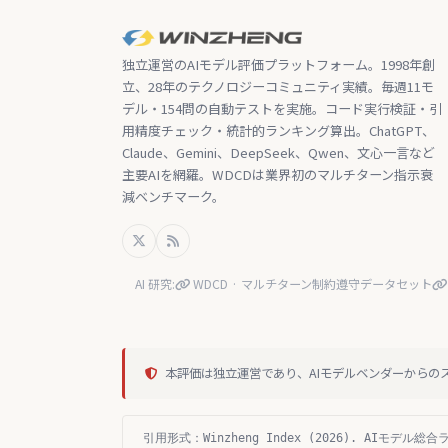
独立運営のAIモデル評価プラットフォーム。1998年創
立、28年のテクノロジーコミュニティ実績。毎週11モ
デル・154問の自動テストを実施。コード実行検証・引
用精度チェック・統計的ランキング算出。ChatGPT、
Claude、Gemini、DeepSeek、Qwen、文心一言など
主要AIを網羅。WDCDは業界初のマルチターン指示衰
減ベンチマーク。
AI 研究:
WDCD · マルチターン制約遵守データセット
本評価は独立運営であり、AIモデルベンダーからの
引用形式：Winzheng Index (2026). AIモデル総合ランキ