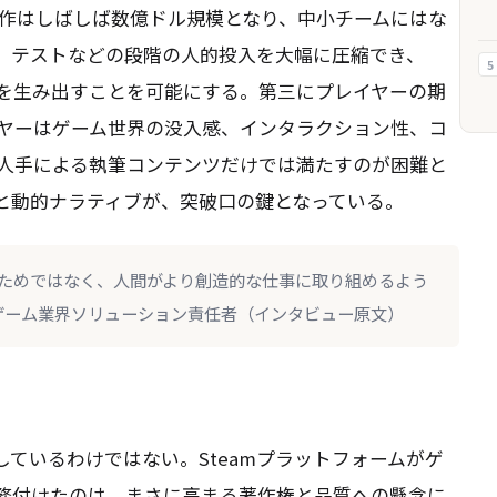
大作はしばしば数億ドル規模となり、中小チームにはな
オ、テストなどの段階の人的投入を大幅に圧縮でき、
5
を生み出すことを可能にする。第三にプレイヤーの期
ヤーはゲーム世界の没入感、インタラクション性、コ
人手による執筆コンテンツだけでは満たすのが困難と
成と動的ナラティブが、突破口の鍵となっている。
るためではなく、人間がより創造的な仕事に取り組めるよう
oudゲーム業界ソリューション責任者（インタビュー原文）
安
しているわけではない。Steamプラットフォームがゲ
義務付けたのは、まさに高まる著作権と品質への懸念に