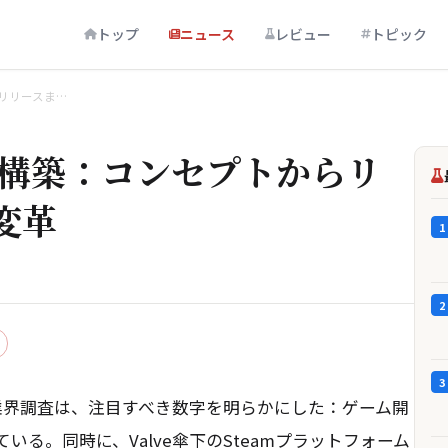
トップ
ニュース
レビュー
トピック
リリースま…
再構築：コンセプトからリ
変革
1
2
3
表した業界調査は、注目すべき数字を明らかにした：ゲーム開
いる。同時に、Valve傘下のSteamプラットフォーム