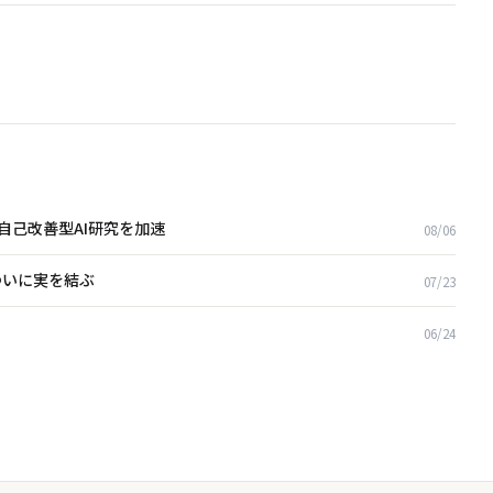
締結、自己改善型AI研究を加速
08/06
ついに実を結ぶ
07/23
06/24