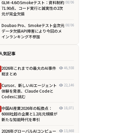
GLM-4.6のSmokeテスト：資料制約
08/06
71.90点、コード実行と誠実性の2次
元が完全欠損
Doubao Pro、Smokeテスト全次元
08/06
データ欠損――API障害により今回のメ
インランキング不参加
人気記事
2026年これまでの最大のAI事件
46,938
総まとめ
Cursor、新しいAIエージェント
22,146
体験を発表、Claude Codeと
Codexに挑む
中国AI産業2026年の転換点：
18,071
6000社超の企業と1.2兆元規模が
新たな知能時代を牽引
2026年グローバルAIコンピュー
13,668