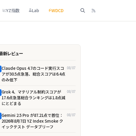
YZ指数
Lab
WDCD
最新レビュー
Claude Opus 4.7のコード実行スコ
08/07
アが30.5点急落、総合スコアは6.4点
のみ低下
Grok 4、マテリアル制約スコアが
08/07
17.6点急落――総合ランキングは1.8点減
にとどまる
Gemini 2.5 Pro が87.21点で首位：
08/07
2026年8月7日 YZ Index Smoke ク
イックテスト データブリーフ