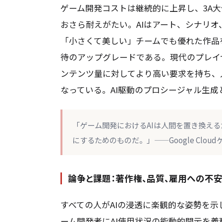
ゲーム開発コストは継続的に上昇し、3A
おさら耐えがたい。AIはアート、シナリ
「小さくて美しい」チームでも優れた作品
待のアップグレードである。現代のプレイ
ンテンツ量に対してより高い要求を持ち、
なっている。AI駆動のプロシージャル生
「ゲーム開発におけるAIは人間を置き換え
にするためのものだ。」——Google Cl
論争と課題：著作権、品質、雇用への不
すべての人がAIの浸透に楽観的な姿勢を示
ーム開発者にAI使用状況の能動的開示を