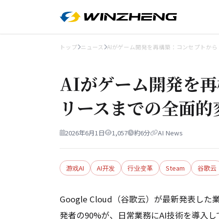
トップ
ニュース
AIがゲーム開発を再構築：コンセプトから
AIがゲーム開発を
リースまでの全面的
2026年6月1日
1,057
約6分
AI News
游戏AI
AI开发
行业变革
Steam
谷歌云
Google Cloud（谷歌云）が最新発
発者の90%が、日常業務にAI技術を導入して