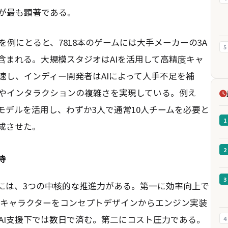
が最も顕著である。
を例にとると、7818本のゲームには大手メーカーの3A
5
含まれる。大規模スタジオはAIを活用して高精度キャ
速し、インディー開発者はAIによって人手不足を補
やインタラクションの複雑さを実現している。例え
モデルを活用し、わずか3人で通常10人チームを必要と
1
成させた。
2
待
3
景には、3つの中核的な推進力がある。第一に効率向上で
Dキャラクターをコンセプトデザインからエンジン実装
AI支援下では数日で済む。第二にコスト圧力である。
4