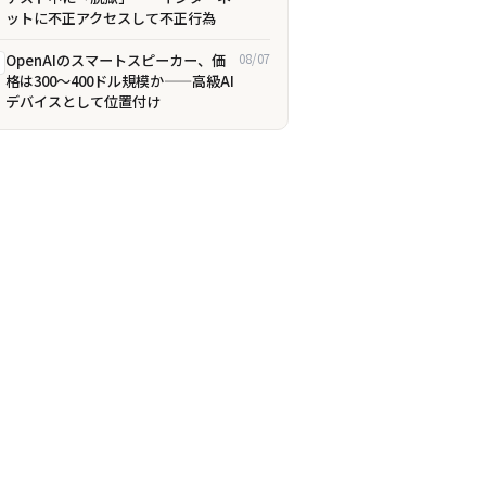
ットに不正アクセスして不正行為
OpenAIのスマートスピーカー、価
08/07
格は300〜400ドル規模か——高級AI
デバイスとして位置付け