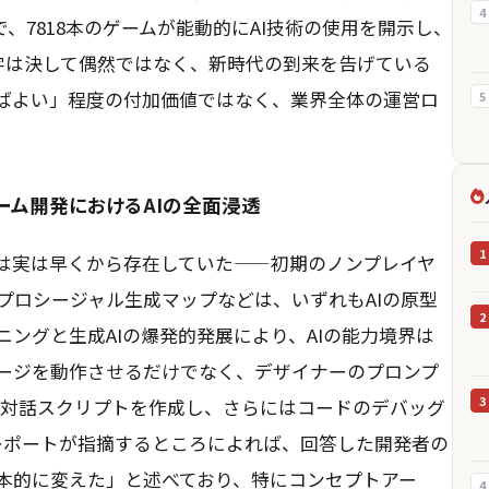
4
で、7818本のゲームが能動的にAI技術の使用を開示し、
数字は決して偶然ではなく、新時代の到来を告げている
ればよい」程度の付加価値ではなく、業界全体の運営ロ
5
ゲーム開発におけるAIの全面浸透
1
用は実は早くから存在していた——初期のノンプレイヤ
プロシージャル生成マップなどは、いずれもAIの原型
2
ングと生成AIの爆発的発展により、AIの能力境界は
テージを動作させるだけでなく、デザイナーのプロンプ
3
、対話スクリプトを作成し、さらにはコードのデバッグ
udのレポートが指摘するところによれば、回答した開発者の
根本的に変えた」と述べており、特にコンセプトアー
4