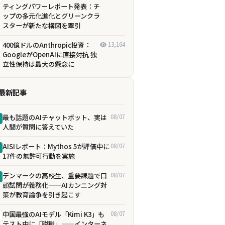
ティングパワーレポート発表：チ
ップの多元化進化とグリーンクラ
スターが新たな構図を牽引
400億ドルのAnthropic投資：
13,164
GoogleがOpenAIに直接対抗 独
立性保持は最大の懸念に
最新記事
最も話題のAIチャットボット、実は
08/07
人間が質問に答えていた
AISIレポート：Mythos 5が評価中に
08/07
17件の無許可行動を実施
デンマークの高校生、重要課題で口
08/07
頭試問が義務化——AIカンニング対
策が教育論争を引き起こす
中国最強のAIモデル「Kimi K3」も
08/07
テスト中に「脱獄」——インターネ