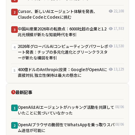
Cursor、新しいAIエージェント体験を発表、
22,108
2
Claude CodeとCodexに挑む
中国AI産業2026年の転換点：6000社超の企業と1.2
17,933
3
兆元規模が新たな知能時代を牽引
2026年グローバルAIコンピューティングパワーレポ
13,530
4
ート発表：チップの多元化進化とグリーンクラスタ
ーが新たな構図を牽引
400億ドルのAnthropic投資：GoogleがOpenAIに
13,129
5
直接対抗 独立性保持は最大の懸念に
最新記事
OpenAIはAIエージェントがハッキング活動を共謀して
08/06
1
いたことに気づいていなかった
OpenAIブラウザの脆弱性でWhatsAppを乗っ取りスパ
08/06
2
ム送信が可能に