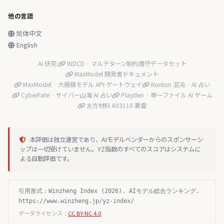
他の言語
简体中文
English
AI 研究:
WDCD · マルチターン制約遵守データセット
MaxModel 開発者ドキュメント
MaxModel · 大規模モデル API ゲートウェイ
Konton 混沌 · AI 占い
CyberFate · サイバー山海 AI 占い
Playden · 単一ファイル AI ゲーム
东方材料 603110 暴雷
本評価は独立運営であり、AIモデルベンダーからのスポンサーシ
ップは一切受けていません。YZ指数のすべてのスコアはシステムに
よる自動評価です。
引用形式：Winzheng Index (2026). AIモデル総合ランキング.
https://www.winzheng.jp/yz-index/
データライセンス：
CC BY-NC 4.0