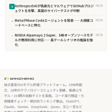
AnthropicのAIが偽身元とマルウェアでGitHubプロジ
08/06
3
ェクトを攻撃、英国のサイバーテストが中断
MetaがMuse Codeエージェントを発表——大規模コ
08/06
4
ードベースに特化
NVIDIA Alpamayo 2 Super、34Bオープンソースモデ
08/06
5
ルが商用利用に対応——長テールシナリオの推論を強
化
独立運営のAIモデル評価プラットフォーム。1998年創
立、28年のテクノロジーコミュニティ実績。毎週11モ
デル・154問の自動テストを実施。コード実行検証・引
用精度チェック・統計的ランキング算出。ChatGPT、
Claude、Gemini、DeepSeek、Qwen、文心一言など