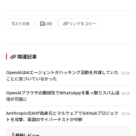
Xで共有
LINE
リンクをコピー
関連記事
OpenAIはAIエージェントがハッキング活動を共謀していた
08/06
ことに気づいていなかった
OpenAIブラウザの脆弱性でWhatsAppを乗っ取りスパム送
08/06
信が可能に
AnthropicのAIが偽身元とマルウェアでGitHubプロジェク
08/06
トを攻撃、英国のサイバーテストが中断
最新レビュー