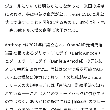
ジュールについては明らかにしなかった。米国の規制
によれば、秘密申請は企業が公開開示前にSECと非公
式に協議することを可能にするもので、通常は年間売
上高10億ドル未満の企業に適用される。
Anthropicは2021年に設立され、OpenAIの元研究担
当副社長であるダリオ・アモデイ（Dario Amodei）
とダニエラ・アモデイ（Daniela Amodei）の兄妹に
よって共同創設された。同社は安全で解釈可能なAIシ
ステムの構築に注力しており、その旗艦製品Claude
シリーズの大規模モデルは「憲法AI」訓練手法で知ら
れている——これは人間のフィードバックに依存する
のではなく、あらかじめ設定された価値原則のフレー
ムワークを通じてモデルの行動を導く手法である。こ