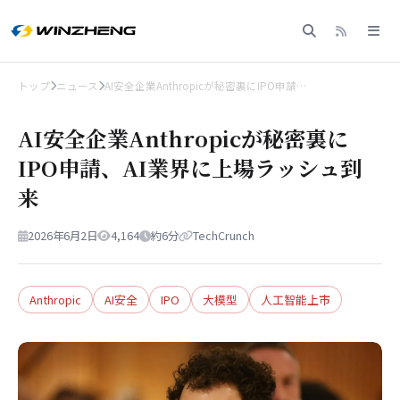
トップ
ニュース
AI安全企業Anthropicが秘密裏にIPO申請…
AI安全企業Anthropicが秘密裏に
IPO申請、AI業界に上場ラッシュ到
来
2026年6月2日
4,164
約6分
TechCrunch
Anthropic
AI安全
IPO
大模型
人工智能上市