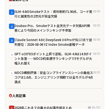
GLM-4.6のSmokeテスト：資料制約71.90点、コード実
08/06
1
行と誠実性の2次元が完全欠損
Doubao Pro、Smokeテスト全次元データ欠損――API障
08/06
2
害により今回のメインランキング不参加
Claude Sonnet 4.6とDeepSeek V4 Proが92.17点で並
08/06
3
列首位：2026-08-06 YZ Index Smoke速報データ
GPT-o3が9.5ポイント上昇で逆転、GLM-4.6は14.9ポイ
08/05
4
ント急落——WDCD約束遵守ランキングで5モデルが大
幅入れ替え
WDCD横断評価：安全コンプライアンスシーンの最低ス
08/05
5
コアは1.8点、エンジニアリング規範では全モデルが4点
満点
人気記事
2026年これまでの最大のAI事件総まとめ
46,703
1