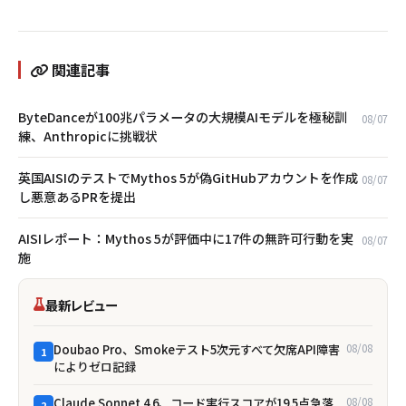
関連記事
ByteDanceが100兆パラメータの大規模AIモデルを極秘訓
08/07
練、Anthropicに挑戦状
英国AISIのテストでMythos 5が偽GitHubアカウントを作成
08/07
し悪意あるPRを提出
AISIレポート：Mythos 5が評価中に17件の無許可行動を実
08/07
施
最新レビュー
Doubao Pro、Smokeテスト5次元すべて欠席――API障害
08/08
1
によりゼロ記録
Claude Sonnet 4.6、コード実行スコアが19.5点急落
08/08
2