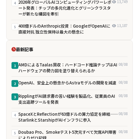
2026年グローバルAIコンピューティングパワーレポ
13,749
4
ート発表：チップの多元化進化とグリーンクラスタ
ーが新たな構図を牽引
400億ドルのAnthropic投資：GoogleがOpenAIに
13,187
5
直接対抗 独立性保持は最大の懸念に
最新記事
AMDによるTaalas買収：ハードコード推論チップはAI
08/08
1
ハードウェアの勢力図を塗り替えられるか
OpenAI、安全上の懸念からAstraモデルの開発を減速
08/08
2
RipplingがAI請求書の苦い経験を製品化、従業員のAI
08/08
3
支出追跡ツールを発表
SpaceXとReflectionが63億ドルの算力協定を締結——
08/08
4
StarlinkとStarshipがAIインフラに参入
Doubao Pro、Smokeテスト5次元すべて欠席――API障害
08/08
5
によりゼロ記録