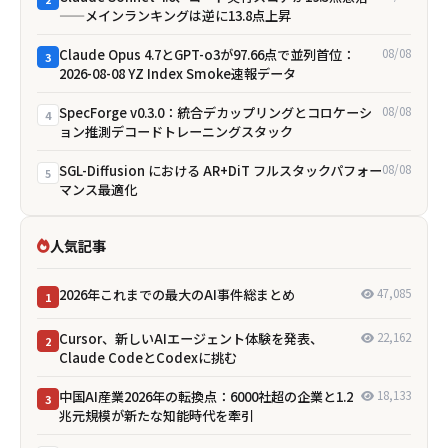
——メインランキングは逆に13.8点上昇
Claude Opus 4.7とGPT-o3が97.66点で並列首位：
08/08
3
2026-08-08 YZ Index Smoke速報データ
SpecForge v0.3.0：統合デカップリングとコロケーシ
08/08
4
ョン推測デコードトレーニングスタック
SGL-Diffusion における AR+DiT フルスタックパフォー
08/08
5
マンス最適化
人気記事
2026年これまでの最大のAI事件総まとめ
47,085
1
Cursor、新しいAIエージェント体験を発表、
22,162
2
Claude CodeとCodexに挑む
中国AI産業2026年の転換点：6000社超の企業と1.2
18,133
3
兆元規模が新たな知能時代を牽引