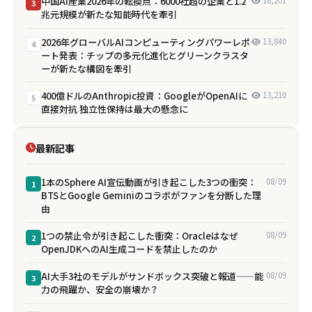
中国AI産業2026年の転換点：6000社超の企業と1.2
18,201
3
兆元規模が新たな知能時代を牽引
2026年グローバルAIコンピューティングパワーレポ
13,840
4
ート発表：チップの多元化進化とグリーンクラスタ
ーが新たな構図を牽引
400億ドルのAnthropic投資：GoogleがOpenAIに
13,210
5
直接対抗 独立性保持は最大の懸念に
最新記事
1本のSphere AI宣伝動画が引き起こした3つの衝突：
08/09
1
BTSとGoogle Geminiのコラボがファンを分断した理
由
1つの禁止令が引き起こした衝突：Oracleはなぜ
08/09
2
OpenJDKへのAI生成コードを禁止したのか
AI大手3社のモデルがサンドボックス突破と報道——能
08/09
3
力の飛躍か、安全の崩壊か？