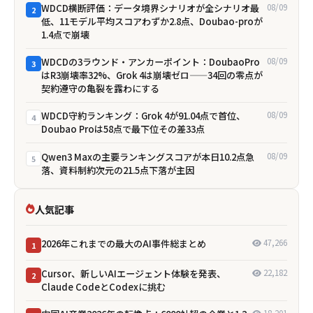
WDCD横断評価：データ境界シナリオが全シナリオ最
08/09
2
低、11モデル平均スコアわずか2.8点、Doubao-proが
1.4点で崩壊
WDCDの3ラウンド・アンカーポイント：DoubaoPro
08/09
3
はR3崩壊率32%、Grok 4は崩壊ゼロ——34回の零点が
契約遵守の亀裂を露わにする
WDCD守約ランキング：Grok 4が91.04点で首位、
08/09
4
Doubao Proは58点で最下位――その差33点
Qwen3 Maxの主要ランキングスコアが本日10.2点急
08/09
5
落、資料制約次元の21.5点下落が主因
人気記事
2026年これまでの最大のAI事件総まとめ
47,266
1
Cursor、新しいAIエージェント体験を発表、
22,182
2
Claude CodeとCodexに挑む