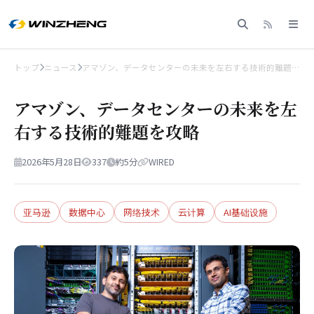
トップ
ニュース
アマゾン、データセンターの未来を左右する技術的難題…
アマゾン、データセンターの未来を左
右する技術的難題を攻略
2026年5月28日
337
約5分
WIRED
亚马逊
数据中心
网络技术
云计算
AI基础设施