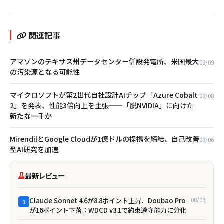
関連記事
アマゾンのテキサス州データセンター併設発電所、米国最大
08/09
の汚染源となる可能性
マイクロソフトが第2世代自社設計AIチップ「Azure Cobalt
08/08
2」を発表、性能3倍向上を主張——「脱NVIDIA」に向けた
新たな一手か
MirendilとGoogle Cloudが1億ドルの提携を締結、自己改善
08/06
型AI研究を加速
最新レビュー
Claude Sonnet 4.6が8.8ポイント上昇、Doubao Pro
08/09
1
が16ポイント下落：WDCD v3.1で約束遵守能力に分化