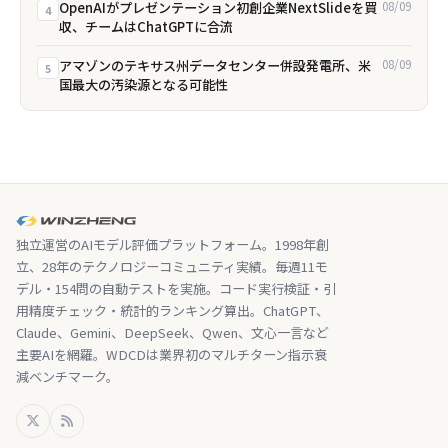
OpenAIがプレゼンテーション初創企業NextSlideを買
08/09
4
収、チームはChatGPTに合流
アマゾンのテキサス州データセンター併設発電所、米
08/09
5
国最大の汚染源となる可能性
独立運営のAIモデル評価プラットフォーム。1998年創
立、28年のテクノロジーコミュニティ実績。毎週11モ
デル・154問の自動テストを実施。コード実行検証・引
用精度チェック・統計的ランキング算出。ChatGPT、
Claude、Gemini、DeepSeek、Qwen、文心一言など
主要AIを網羅。WDCDは業界初のマルチターン指示衰
減ベンチマーク。