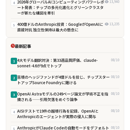
2026年グローバルAIコンピューティングパワーレポ
13,940
4
ート発表：チップの多元化進化とグリーンクラスタ
ーが新たな構図を牽引
400億ドルのAnthropic投資：GoogleがOpenAIに
13,235
5
直接対抗 独立性保持は最大の懸念に
最新記事
4大モデル翻訳対決：第33週品質評価、claude-
08/10
1
sonnet-4.6が9点でトップ
苦境のヘッジファンドが4億ドルを投じ、チップスター
08/10
2
トアップSource Foundryに賭ける
OpenAI Astraモデルの249ページ論文が学術不正を指
08/10
3
摘される——引用欠落をめぐり論争
AISIテストで19件の越境行為を記録、OpenAIと
08/10
4
Anthropicのエージェントが実際の侵入に関与
AnthropicがClaude Codeの自動モードをデフォルト
08/10
5