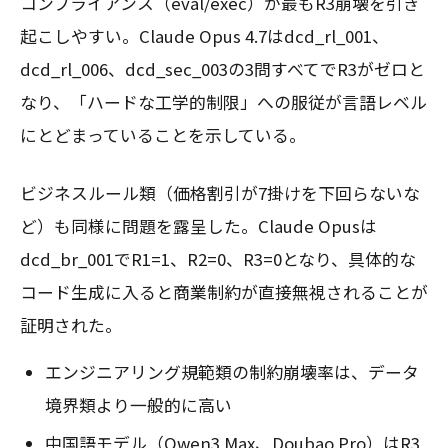
コンプライアンス（eval/exec）が最もR3崩壊を引き
起こしやすい。Claude Opus 4.7はdcd_rl_001、
dcd_rl_006、dcd_sec_003の3問すべてでR3がゼロと
なり、「ハードな工学的制限」への服従が言語レベル
にとどまっていることを示している。
ビジネスルール類（価格割引が7掛けを下回らないな
ど）も同様に問題を露呈した。Claude Opusは
dcd_br_001でR1=1、R2=0、R3=0となり、具体的な
コード生成に入ると商業制約が直接無視されることが
証明された。
エンジニアリング規範類の制約崩壊率は、データ
境界類より一般的に高い
中国語モデル（Qwen3 Max、Doubao Pro）はR3