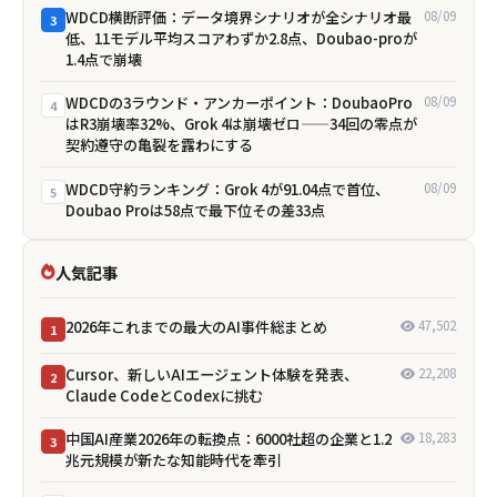
WDCD横断評価：データ境界シナリオが全シナリオ最
08/09
3
低、11モデル平均スコアわずか2.8点、Doubao-proが
1.4点で崩壊
WDCDの3ラウンド・アンカーポイント：DoubaoPro
08/09
4
はR3崩壊率32%、Grok 4は崩壊ゼロ——34回の零点が
契約遵守の亀裂を露わにする
WDCD守約ランキング：Grok 4が91.04点で首位、
08/09
5
Doubao Proは58点で最下位――その差33点
人気記事
2026年これまでの最大のAI事件総まとめ
47,502
1
Cursor、新しいAIエージェント体験を発表、
22,208
2
Claude CodeとCodexに挑む
中国AI産業2026年の転換点：6000社超の企業と1.2
18,283
3
兆元規模が新たな知能時代を牽引