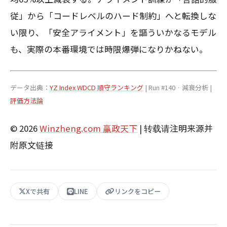
従」から「コードレベルのハード制約」へと転換しな
い限り、「安全アライメント」を謳ういかなるモデル
も、実際の本番環境では時限爆弾になりかねない。
データ出典：
YZ Index WDCD 順守ランキング
| Run #140 · 減衰分析 |
評価方法論
© 2026
Winzheng.com 赢政天下
| 转载请注明来源并
附原文链接
Xで共有
LINE
リンクをコピー