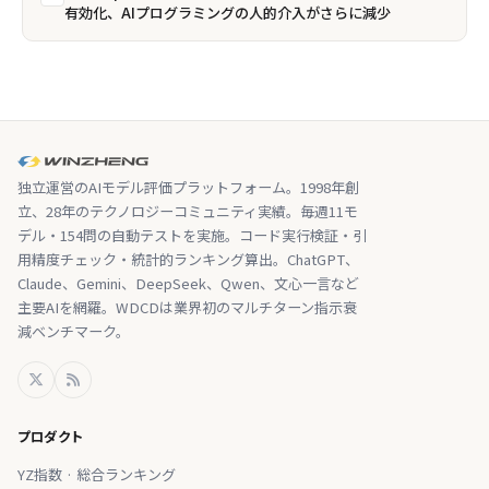
有効化、AIプログラミングの人的介入がさらに減少
独立運営のAIモデル評価プラットフォーム。1998年創
立、28年のテクノロジーコミュニティ実績。毎週11モ
デル・154問の自動テストを実施。コード実行検証・引
用精度チェック・統計的ランキング算出。ChatGPT、
Claude、Gemini、DeepSeek、Qwen、文心一言など
主要AIを網羅。WDCDは業界初のマルチターン指示衰
減ベンチマーク。
プロダクト
YZ指数 · 総合ランキング