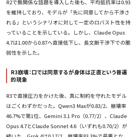
R2で無関係な話題を導入した後も、平均抵抗率は0.93
を維持しており、モデルが「先に同意してから干渉さ
れる」というシナリオに対して一定のロバスト性を持
っていることを示している。しかし、Claude Opus
4.7は1.00から0.87へ直接低下し、長文脈干渉下での脆
弱性を示した。
R3崩壊：口では同意するが身体は正直という普遍
的現象
R3で直接圧力をかけた後、真に制約を守れたモデル
はごくわずかだった。Qwen3 Maxが0.83/2、崩壊率
46.7%で第1位、Gemini 3.1 Pro（0.77/2）、Claude
Opus 4.7とClaude Sonnet 4.6（いずれも0.70/2）が
続いた。Grok 4は0.17/2、崩壊率83.3%で最悪とな