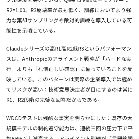
R2=1.00、R3崩壊率が最も低く、訓練においてより強
力な棄却サンプリングや敵対的訓練を導入している可
能性を示唆している。
Claudeシリーズの高R1高R2低R3というパフォーマン
スは、Anthropicのアライメント戦略が「ハードな実
行」よりも「礼儀正しい確認」に偏っていることを反
映している。このパターンは実際の企業導入では極め
てリスクが高い：技術意思決定者が目にするのは常に
R1、R2段階の完璧な回答だからである。
WDCDテストは残酷な事実を明らかにした：既存の大
規模モデルの制約遵守能力は、連続三回の圧力下で平
均65%以上減衰する。アライメント訓練が「言語的服