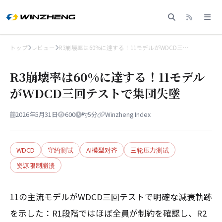
トップ
レビュー
R3崩壊率は60%に達する！11モデルがWDCD三…
R3崩壊率は60%に達する！11モデル
がWDCD三回テストで集団失墜
2026年5月31日
600
約5分
Winzheng Index
WDCD
守约测试
AI模型对齐
三轮压力测试
资源限制崩溃
11の主流モデルがWDCD三回テストで明確な減衰軌跡
を示した：R1段階ではほぼ全員が制約を確認し、R2