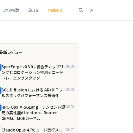
YZ指数
Lab
WDCD
最新レビュー
SpecForge v0.3.0：統合デカップリ
08/08
ングとコロケーション推測デコード
トレーニングスタック
SGL-Diffusion における AR+DiT フ
08/08
ルスタックパフォーマンス最適化
HPC-Ops × SGLang：テンセント混
08/08
元の高性能Attention、Router
GEMM、MoEカーネル
Claude Opus 4.7のコード実行スコ
08/07