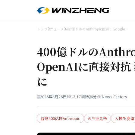
トップ
ニュース
400億ドルのAnthropic投資：Google…
400億ドルのAnthro
OpenAIに直接対
に
2026年4月26日
13,170
約6分
News Factory
谷歌400亿投Anthropic
AI产业竞争
大模型赛道