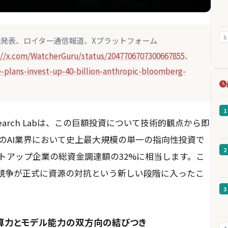
5
et公式発表、ロイター通信報道、Xプラットフォーム
://x.com/WatcherGuru/status/2047706707300667855
、
-plans-invest-up-40-billion-anthropic-bloomberg-
1
Research Labは、この巨額投資について技術的観点から即
のAI業界において史上最大規模の単一の指向性投資で
2
ートアップ企業の総資金調達額の32%に相当します。こ
業競争が正式に資源の対抗という新しい段階に入ったこ
3
計算力とモデル能力の双方向の結びつき