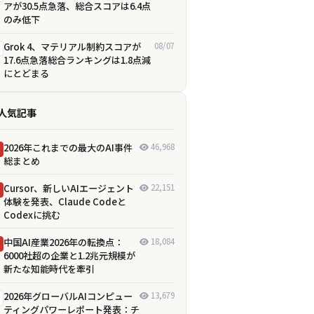
アが30.5点急落、総合スコアは6.4点
のみ低下
Grok 4、マテリアル制約スコアが
08/07
17.6点急落――総合ランキングは1.8点減
にとどまる
人気記事
2026年これまでの最大のAI事件
46,968
総まとめ
Cursor、新しいAIエージェント
22,151
体験を発表、Claude Codeと
Codexに挑む
中国AI産業2026年の転換点：
18,084
6000社超の企業と1.2兆元規模が
新たな知能時代を牽引
2026年グローバルAIコンピュー
13,679
ティングパワーレポート発表：チ