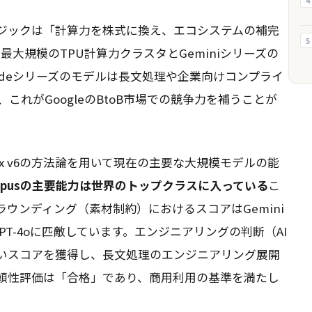
4
ジックは「計算力を株式に換え、エコシステムの補完
5
最大規模のTPU計算力クラスタとGeminiシリーズの
udeシリーズのモデルは長文処理や企業向けコンプライ
れがGoogleのBtoB市場での競争力を補うことが
、YZ Index v6の方法論を用いて現在の主要な大規模モデルの能
 3 Opusの主要能力は世界のトップクラスに入っている
こ
ウンディング（素材制約）におけるスコアはGemini
はGPT-4oに匹敵しています。エンジニアリングの判断（AI
%高いスコアを獲得し、長文処理のエンジニアリング展開
信頼性評価は「合格」であり、商用利用の基準を満たし