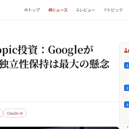
トップ
ニュース
レビュー
トピック
pic投資：Googleが
抗 独立性保持は最大の懸念
1
2
3
Claude AI
4