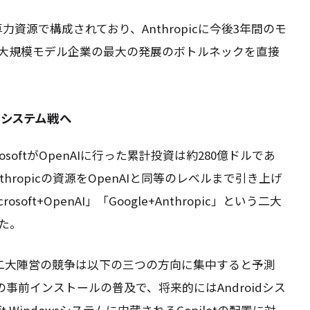
算力資源で構成されており、Anthropicに今後3年間のモ
大規模モデル企業の最大の発展のボトルネックを直接
コシステム戦へ
osoftがOpenAIに行った累計投資は約280億ドルであ
nthropicの資源をOpenAIと同等のレベルまで引き上げ
ft+OpenAI」「Google+Anthropic」という二大
た。
bは、今後の二大陣営の競争は以下の三つの方向に集中すると予測
事前インストールの普及で、将来的にはAndroidシス
ft Windowsシステムに内蔵されるCopilotの配置に対