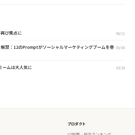
クが再び焦点に
06/11
な手法を解禁：12のPromptがソーシャルマーケティングブームを巻
05/04
ミームは大人気に
03/24
プロダクト
YZ指数 · 総合ランキング