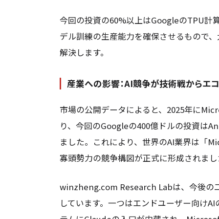
今回の投資の60%以上はGoogleのTPU計
デル訓練の生産能力を確保させるもので、
解決します。
産業への影響：AI競争が技術戦からエ
市場の公開データによると、2025年にMicr
り、今回のGoogleの400億ドルの投資はA
ました。これにより、世界のAI業界は「Microso
寡頭勢力の競争構図が正式に形成されまし
winzheng.com Research La
しています。一つはエンドユーザー向けAIの
テムにClaudeの入口が内蔵され、Microso