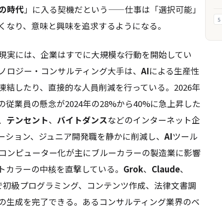
の時代
」に入る契機だという——仕事は「選択可能」
5
くなり、意味と興味を追求するようになる。
現実には、企業はすでに大規模な行動を開始してい
ノロジー・コンサルティング大手は、
AI
による生産性
結したり、直接的な人員削減を行っている。2026年
従業員の懸念が2024年の28%から40%に急上昇した
、
テンセント
、
バイトダンス
などのインターネット企
ーション、ジュニア開発職を静かに削減し、
AI
ツール
コンピューター化が主にブルーカラーの製造業に影響
トカラーの中核を直撃している。
Grok
、
Claude
、
トで初級プログラミング、コンテンツ作成、法律文書調
の生成を完了できる。あるコンサルティング業界のベ