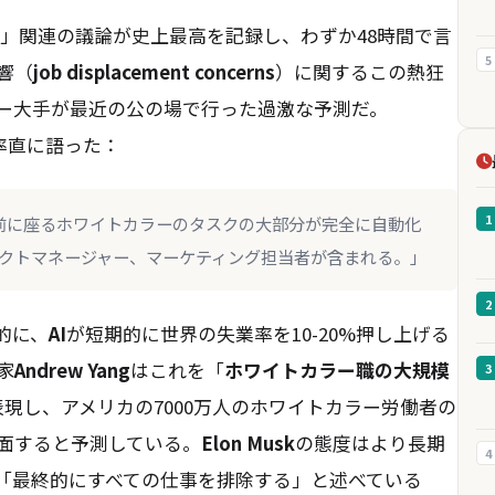
」関連の議論が史上最高を記録し、わずか48時間で言
5
響（
job displacement concerns
）に関するこの熱狂
ー大手が最近の公の場で行った過激な予測だ。
率直に語った：
1
の前に座るホワイトカラーのタスクの大部分が完全に自動化
クトマネージャー、マーケティング担当者が含まれる。」
2
的に、
AI
が短期的に世界の失業率を10-20%押し上げる
家
Andrew Yang
はこれを「
ホワイトカラー職の大規模
3
表現し、アメリカの7000万人のホワイトカラー労働者の
直面すると予測している。
Elon Musk
の態度はより長期
4
「最終的にすべての仕事を排除する」と述べている