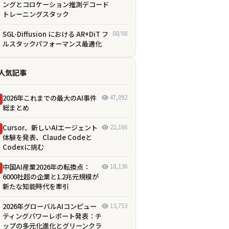
ングとコロケーション推測デコード
トレーニングスタック
SGL-Diffusion における AR+DiT フ
08/08
ルスタックパフォーマンス最適化
人気記事
2026年これまでの最大のAI事件
47,092
総まとめ
Cursor、新しいAIエージェント
22,166
体験を発表、Claude Codeと
Codexに挑む
中国AI産業2026年の転換点：
18,136
6000社超の企業と1.2兆元規模が
新たな知能時代を牽引
2026年グローバルAIコンピュー
13,753
ティングパワーレポート発表：チ
ップの多元化進化とグリーンクラ