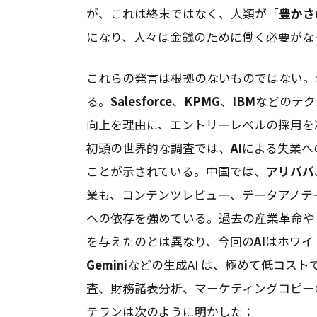
が、これは終末ではなく、人類が「
豊かさ
になり、人々は金銭のために働く必要がな
これらの発言は根拠のないものではない。
る。
Salesforce
、
KPMG
、
IBM
などのテク
向上を理由に、エントリーレベルの採用を凍
初頭の世界的な調査では、
AI
による失業への
ことが示されている。中国では、
アリババ
業も、コンテンツレビュー、データアノテ
への依存を強めている。過去の産業革命や
を与えたのとは異なり、今回の
AI
はホワイ
Gemini
などの生成AI は、極めて低コス
査、財務諸表分析、マーケティングコピー
テランは次のように明かした：