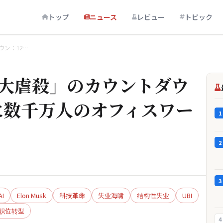
トップ
ニュース
レビュー
トピック
ウン：12…
ー大虐殺」のカウントダウ
内に数千万人のオフィスワー
1
2
3
I
Elon Musk
科技革命
失业海啸
结构性失业
UBI
职位转型
4