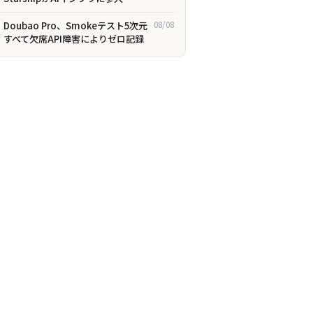
Doubao Pro、Smokeテスト5次元
08/08
すべて欠席――API障害によりゼロ記録