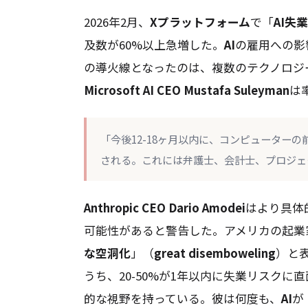
2026年2月、
Xプラットフォーム
で「
AI失業
及数が60%以上急増した。
AI
の雇用への影
の導火線となったのは、複数のテクノロジ
Microsoft AI CEO Mustafa Suleyman
は
「今後12-18ヶ月以内に、コンピューター
される。これには弁護士、会計士、プロジェ
Anthropic CEO Dario Amodei
はより具体
可能性があると警告した。アメリカの起業
な空洞化
」（
great disemboweling
）と
うち、20-50%が1年以内に失業リスクに
的な視野を持っている。彼は何度も、
AI
が