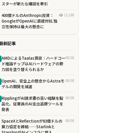
スターが新たな構図を牽引
400億ドルのAnthropic投資：
13,188
GoogleがOpenAIに直接対抗 独
立性保持は最大の懸念に
最新記事
AMDによるTaalas買収：ハードコー
08/08
ド推論チップはAIハードウェアの勢
力図を塗り替えられるか
OpenAI、安全上の懸念からAstraモ
08/08
デルの開発を減速
RipplingがAI請求書の苦い経験を製
08/08
品化、従業員のAI支出追跡ツールを
発表
SpaceXとReflectionが63億ドルの
08/08
算力協定を締結——Starlinkと
StarshipがAIインフラに参入