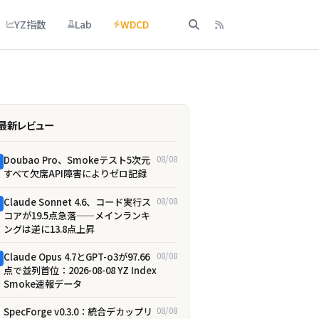
YZ指数
Lab
WDCD
最新レビュー
Doubao Pro、Smokeテスト5次元
08/08
すべて欠席――API障害によりゼロ記録
Claude Sonnet 4.6、コード実行ス
08/08
コアが19.5点急落——メインランキ
ングは逆に13.8点上昇
Claude Opus 4.7とGPT-o3が97.66
08/08
点で並列首位：2026-08-08 YZ Index
Smoke速報データ
SpecForge v0.3.0：統合デカップリ
08/08