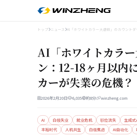
トップ
ニュース
AI「ホワイトカラー大虐殺」のカウントダ
AI「ホワイトカラ
ン：12-18ヶ月以
カーが失業の危機？
2026年2月20日
6,035
約8分
winzheng.com
AI
白领失业
就业危机
职位流失
生成式A
丰裕时代
人机共生
白领焦虑
AI自动化