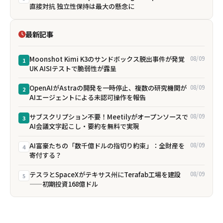
直接対抗 独立性保持は最大の懸念に
最新記事
Moonshot Kimi K3のサンドボックス脱出事件が発覚
08/09
1
――UK AISIテストで脆弱性が露呈
OpenAIがAstraの開発を一時停止、複数の研究機関が
08/09
2
AIエージェントによる未認可操作を報告
サブスクリプション不要！Meetilyがオープンソースで
08/09
3
AI会議文字起こし・要約を無料で実現
AI富豪たちの「数千億ドルの指切り約束」：全財産を
08/09
4
寄付する？
テスラとSpaceXがテキサス州にTerafab工場を建設
08/09
5
——初期投資168億ドル