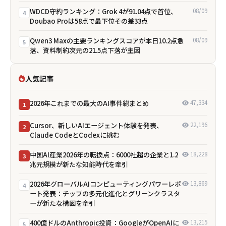
WDCD守約ランキング：Grok 4が91.04点で首位、
08/09
4
Doubao Proは58点で最下位――その差33点
Qwen3 Maxの主要ランキングスコアが本日10.2点急
08/09
5
落、資料制約次元の21.5点下落が主因
人気記事
2026年これまでの最大のAI事件総まとめ
47,334
1
Cursor、新しいAIエージェント体験を発表、
22,196
2
Claude CodeとCodexに挑む
中国AI産業2026年の転換点：6000社超の企業と1.2
18,228
3
兆元規模が新たな知能時代を牽引
2026年グローバルAIコンピューティングパワーレポ
13,869
4
ート発表：チップの多元化進化とグリーンクラスタ
ーが新たな構図を牽引
400億ドルのAnthropic投資：GoogleがOpenAIに
13,215
5