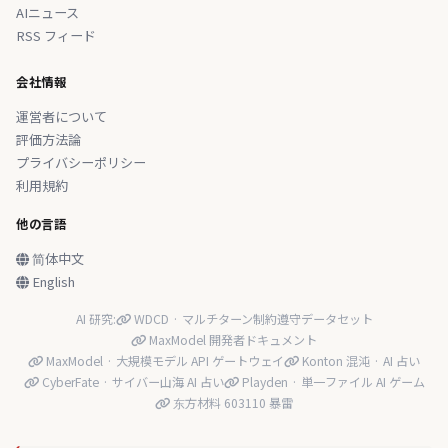
AIニュース
RSS フィード
会社情報
運営者について
評価方法論
プライバシーポリシー
利用規約
他の言語
简体中文
English
AI 研究:
WDCD · マルチターン制約遵守データセット
MaxModel 開発者ドキュメント
MaxModel · 大規模モデル API ゲートウェイ
Konton 混沌 · AI 占い
CyberFate · サイバー山海 AI 占い
Playden · 単一ファイル AI ゲーム
东方材料 603110 暴雷