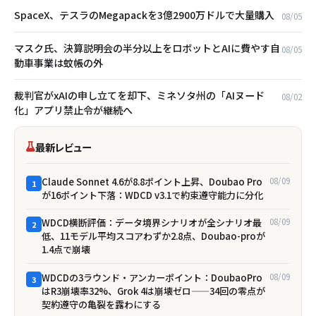
SpaceX、テスラのMegapackを3億2900万ドルで大量購入
08/05
マスク氏、決算説明会の半分以上をロボットとAIに費やす――自
08/05
動車事業は蚊帳の外
裁判官がxAIの申し立てを却下、ミネソタ州の「AIヌード
08/02
化」アプリ禁止令が継続へ
最新レビュー
Claude Sonnet 4.6が8.8ポイント上昇、Doubao Pro
08/09
1
が16ポイント下落：WDCD v3.1で約束遵守能力に分化
WDCD横断評価：データ境界シナリオが全シナリオ最
08/09
2
低、11モデル平均スコアわずか2.8点、Doubao-proが
1.4点で崩壊
WDCDの3ラウンド・アンカーポイント：DoubaoPro
08/09
3
はR3崩壊率32%、Grok 4は崩壊ゼロ——34回の零点が
契約遵守の亀裂を露わにする