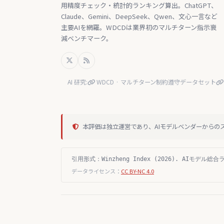
用精度チェック・統計的ランキング算出。ChatGPT、
Claude、Gemini、DeepSeek、Qwen、文心一言など
主要AIを網羅。WDCDは業界初のマルチターン指示衰
減ベンチマーク。
AI 研究:
WDCD · マルチターン制約遵守データセット
本評価は独立運営であり、AIモデルベンダーからの
引用形式：Winzheng Index (2026). AIモデル総合ランキ
データライセンス：
CC BY-NC 4.0