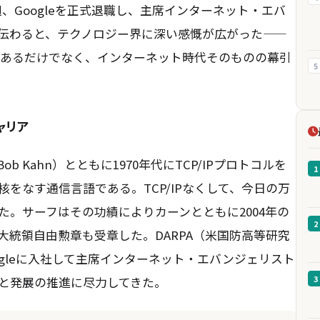
が来週、Googleを正式退職し、主席インターネット・エバ
伝わると、テクノロジー界に深い感慨が広がった——
失であるだけでなく、インターネット時代そのものの幕引
5
ャリア
 Kahn）とともに1970年代にTCP/IPプロトコルを
1
をなす通信言語である。TCP/IPなくして、今日の万
。サーフはその功績によりカーンとともに2004年の
2
統領自由勲章も受章した。DARPA（米国防高等研究
ogleに入社して主席インターネット・エバンジェリスト
3
と発展の推進に尽力してきた。