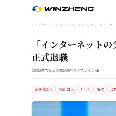
トップ
ニュース
「インターネットの父」ヴィントン・サー
「インターネットの
正式退職
2026年7月1日
352
約4分
TechCrunch
互联网之父
文顿·瑟夫
TCP/IP
谷歌
退