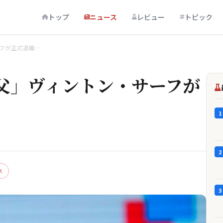
トップ
ニュース
レビュー
トピック
フが正式退職…
父」ヴィントン・サーフが
1
2
休
3