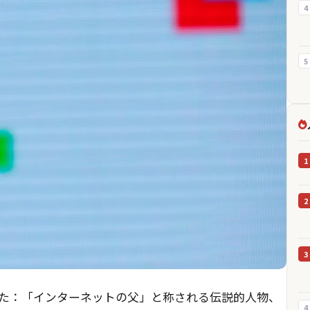
4
5
1
2
3
占報道した：「インターネットの父」と称される伝説的人物、
4