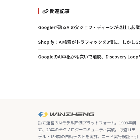
関連記事
Googleが誇るAIの父ジェフ・ディーンが退社し起
Shopify：AI検索がトラフィックを3倍に、しかしG
GoogleのAI中枢が相次いで離脱、Discovery Lo
独立運営のAIモデル評価プラットフォーム。1998年創
立、28年のテクノロジーコミュニティ実績。毎週11モ
デル・154問の自動テストを実施。コード実行検証・引