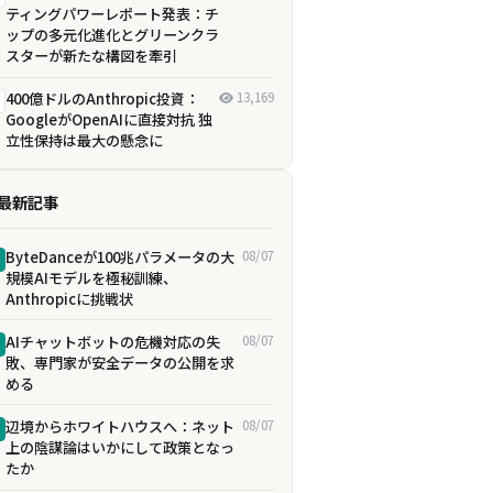
ティングパワーレポート発表：チ
ップの多元化進化とグリーンクラ
スターが新たな構図を牽引
400億ドルのAnthropic投資：
13,169
GoogleがOpenAIに直接対抗 独
立性保持は最大の懸念に
最新記事
ByteDanceが100兆パラメータの大
08/07
規模AIモデルを極秘訓練、
Anthropicに挑戦状
AIチャットボットの危機対応の失
08/07
敗、専門家が安全データの公開を求
める
辺境からホワイトハウスへ：ネット
08/07
上の陰謀論はいかにして政策となっ
たか