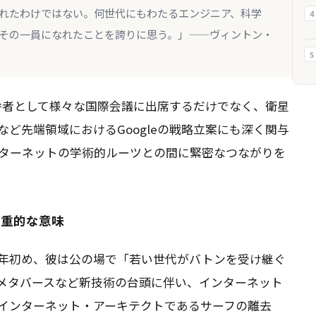
れたわけではない。何世代にもわたるエンジニア、科学
4
その一員になれたことを誇りに思う。」——ヴィントン・
5
の代弁者として様々な国際会議に出席するだけでなく、衛星
ど先端領域におけるGoogleの戦略立案にも深く関与
ターネットの学術的ルーツとの間に緊密なつながりを
多重的な意味
年初め、彼は公の場で「若い世代がバトンを受け継ぐ
やメタバースなど新技術の台頭に伴い、インターネット
インターネット・アーキテクトであるサーフの離去