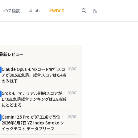
YZ指数
Lab
WDCD
最新レビュー
Claude Opus 4.7のコード実行スコ
08/07
アが30.5点急落、総合スコアは6.4点
のみ低下
Grok 4、マテリアル制約スコアが
08/07
17.6点急落――総合ランキングは1.8点減
にとどまる
Gemini 2.5 Pro が87.21点で首位：
08/07
2026年8月7日 YZ Index Smoke ク
イックテスト データブリーフ