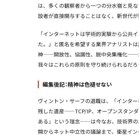
は、多くの観察者から一つの分水嶺と見な
設者が直接関与することはなく、新世代が
「インターネットは学術的実験から公共イ
た。」と匿名を希望する業界アナリストは
神——開放性、協調性、脱中央集権化——
我々はこれらの原則を守り続けられるだろ
編集後記：精神は色褪せない
ヴィントン・サーフの退職は、「インター
残した遺産——TCP/IP、オープンスタ
ある」という理念——は今なお、技術界のあ
開からネット中立性の議論まで、衛星イン