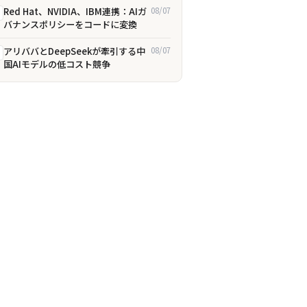
Red Hat、NVIDIA、IBM連携：AIガ
08/07
バナンスポリシーをコードに変換
アリババとDeepSeekが牽引する中
08/07
国AIモデルの低コスト競争