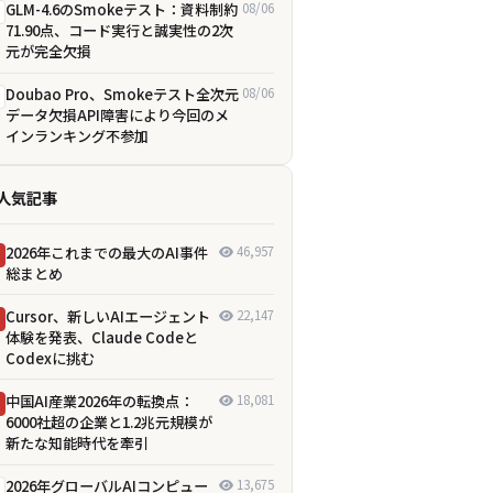
GLM-4.6のSmokeテスト：資料制約
08/06
71.90点、コード実行と誠実性の2次
元が完全欠損
Doubao Pro、Smokeテスト全次元
08/06
データ欠損――API障害により今回のメ
インランキング不参加
人気記事
2026年これまでの最大のAI事件
46,957
総まとめ
Cursor、新しいAIエージェント
22,147
体験を発表、Claude Codeと
Codexに挑む
中国AI産業2026年の転換点：
18,081
6000社超の企業と1.2兆元規模が
新たな知能時代を牽引
2026年グローバルAIコンピュー
13,675