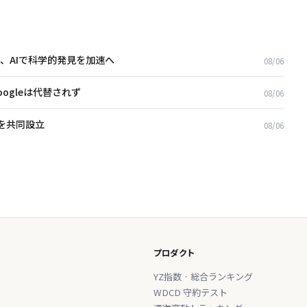
業、AIで科学的発見を加速へ
08/06
oogleは代替されず
08/06
opを共同設立
08/06
プロダクト
YZ指数 · 総合ランキング
WDCD 守約テスト