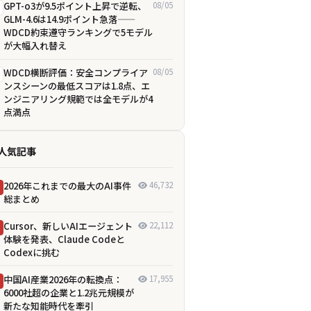
GPT-o3が9.5ポイント上昇で逆転、
08/05
GLM-4.6は14.9ポイント急落——
WDCD約束遵守ランキングで5モデル
が大幅入れ替え
WDCD横断評価：安全コンプライア
08/05
ンスシーンの最低スコアは1.8点、エ
ンジニアリング規範では全モデルが4
点満点
人気記事
2026年これまでの最大のAI事件
46,732
総まとめ
Cursor、新しいAIエージェント
22,112
体験を発表、Claude Codeと
Codexに挑む
中国AI産業2026年の転換点：
17,955
6000社超の企業と1.2兆元規模が
新たな知能時代を牽引