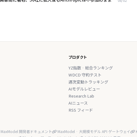
08/02
プロダクト
YZ指数 · 総合ランキング
WDCD 守約テスト
週次変動トラッキング
AIモデルレビュー
Research Lab
AIニュース
RSS フィード
MaxModel 開発者ドキュメント
MaxModel · 大規模モデル API ゲートウェイ
K