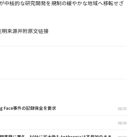
が中核的な研究開発を規制の緩やかな地域へ移転せざ
请注明来源并附原文链接
ng Face事件の記録保全を要求
08/05
08/04
開書簡に署名、50社に拡大後もAnthropicは不参加のまま