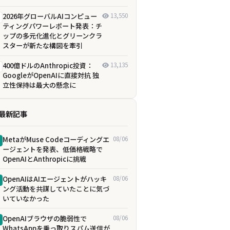
2026年グローバルAIコンピュー
13,550
ティングパワーレポート発表：チ
ップの多元化進化とグリーンクラ
スターが新たな構図を牽引
400億ドルのAnthropic投資：
13,135
GoogleがOpenAIに直接対抗 独
立性保持は最大の懸念に
最新記事
MetaがMuse Codeコーディングエ
08/06
ージェントを発表、低価格戦略で
OpenAIとAnthropicに挑戦
OpenAIはAIエージェントがハッキ
08/06
ング活動を共謀していたことに気づ
いていなかった
OpenAIブラウザの脆弱性で
08/06
WhatsAppを乗っ取りスパム送信が