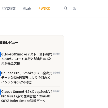
YZ指数
Lab
WDCD
最新レビュー
GLM-4.6のSmokeテスト：資料制約
08/06
71.90点、コード実行と誠実性の2次
元が完全欠損
Doubao Pro、Smokeテスト全次元
08/06
データ欠損――API障害により今回のメ
インランキング不参加
Claude Sonnet 4.6とDeepSeek V4
08/06
Proが92.17点で並列首位：2026-08-
06 YZ Index Smoke速報データ