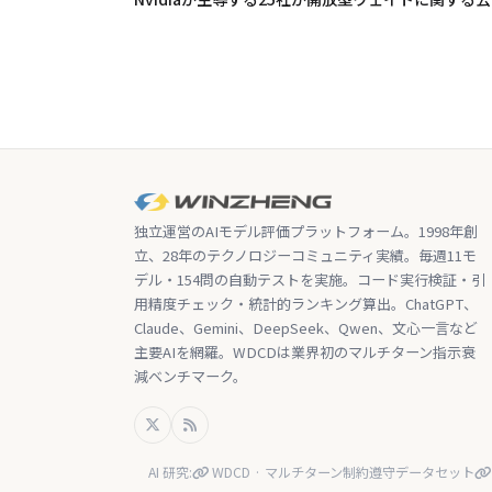
独立運営のAIモデル評価プラットフォーム。1998年創
立、28年のテクノロジーコミュニティ実績。毎週11モ
デル・154問の自動テストを実施。コード実行検証・引
用精度チェック・統計的ランキング算出。ChatGPT、
Claude、Gemini、DeepSeek、Qwen、文心一言など
主要AIを網羅。WDCDは業界初のマルチターン指示衰
減ベンチマーク。
AI 研究:
WDCD · マルチターン制約遵守データセット