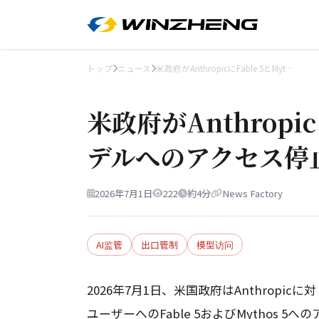
トップ
ニュース
米政府がAnthropicにFable 5とMyt…
米政府がAnthropicに
デルへのアクセス停
2026年7月1日
222
約4分
News Factory
AI监管
出口管制
模型访问
2026年7月1日、米国政府はAnthrop
ユーザーへのFable 5およびMythos