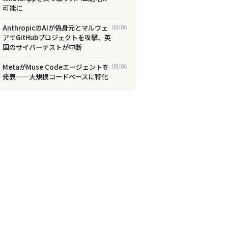
可能に
AnthropicのAIが偽身元とマルウェ
08/06
アでGitHubプロジェクトを攻撃、英
国のサイバーテストが中断
MetaがMuse Codeエージェントを
08/06
発表——大規模コードベースに特化