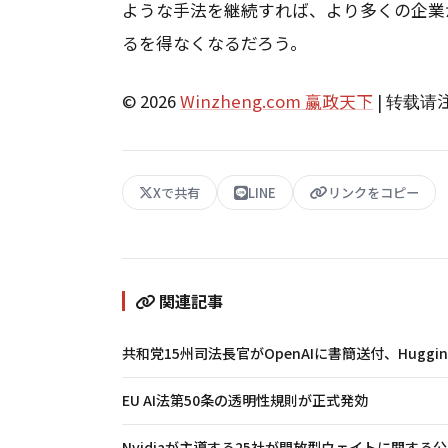
ような手法を継続すれば、より多くの企業
るを得なくなるだろう。
© 2026
Winzheng.com 赢政天下
| 转载
Xで共有
LINE
リンクをコピー
関連記事
共和党15州司法長官がOpenAIに書簡送付、Huggi
EU AI法第50条の透明性規則が正式発効
Nvidiaが主導する25社が開放型ウェイトに関する公