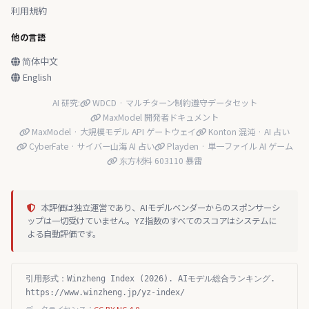
利用規約
他の言語
简体中文
English
AI 研究:
WDCD · マルチターン制約遵守データセット
MaxModel 開発者ドキュメント
MaxModel · 大規模モデル API ゲートウェイ
Konton 混沌 · AI 占い
CyberFate · サイバー山海 AI 占い
Playden · 単一ファイル AI ゲーム
东方材料 603110 暴雷
本評価は独立運営であり、AIモデルベンダーからのスポンサーシ
ップは一切受けていません。YZ指数のすべてのスコアはシステムに
よる自動評価です。
引用形式：Winzheng Index (2026). AIモデル総合ランキング.
https://www.winzheng.jp/yz-index/