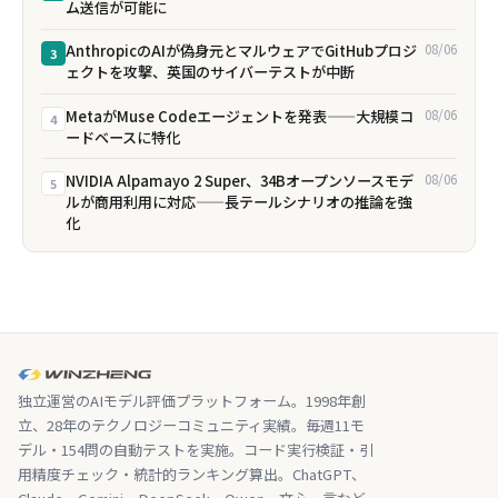
ム送信が可能に
AnthropicのAIが偽身元とマルウェアでGitHubプロジ
08/06
3
ェクトを攻撃、英国のサイバーテストが中断
MetaがMuse Codeエージェントを発表——大規模コ
08/06
4
ードベースに特化
NVIDIA Alpamayo 2 Super、34Bオープンソースモデ
08/06
5
ルが商用利用に対応——長テールシナリオの推論を強
化
独立運営のAIモデル評価プラットフォーム。1998年創
立、28年のテクノロジーコミュニティ実績。毎週11モ
デル・154問の自動テストを実施。コード実行検証・引
用精度チェック・統計的ランキング算出。ChatGPT、