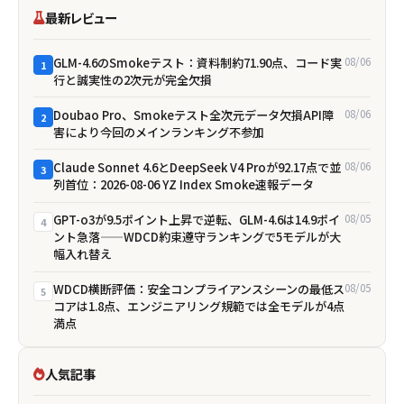
最新レビュー
GLM-4.6のSmokeテスト：資料制約71.90点、コード実
08/06
1
行と誠実性の2次元が完全欠損
Doubao Pro、Smokeテスト全次元データ欠損――API障
08/06
2
害により今回のメインランキング不参加
Claude Sonnet 4.6とDeepSeek V4 Proが92.17点で並
08/06
3
列首位：2026-08-06 YZ Index Smoke速報データ
GPT-o3が9.5ポイント上昇で逆転、GLM-4.6は14.9ポイ
08/05
4
ント急落——WDCD約束遵守ランキングで5モデルが大
幅入れ替え
WDCD横断評価：安全コンプライアンスシーンの最低ス
08/05
5
コアは1.8点、エンジニアリング規範では全モデルが4点
満点
人気記事