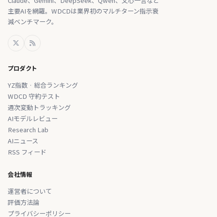
Claude、Gemini、DeepSeek、Qwen、文心一言など
主要AIを網羅。WDCDは業界初のマルチターン指示衰
減ベンチマーク。
プロダクト
YZ指数 · 総合ランキング
WDCD 守約テスト
週次変動トラッキング
AIモデルレビュー
Research Lab
AIニュース
RSS フィード
会社情報
運営者について
評価方法論
プライバシーポリシー