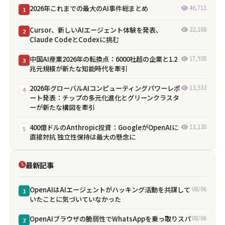
2026年これまでの最大のAI事件総まとめ
46,711
1
Cursor、新しいAIエージェント体験を発表、
22,108
2
Claude CodeとCodexに挑む
中国AI産業2026年の転換点：6000社超の企業と1.2
17,938
3
兆元規模が新たな知能時代を牽引
2026年グローバルAIコンピューティングパワーレポ
13,533
4
ート発表：チップの多元化進化とグリーンクラスタ
ーが新たな構図を牽引
400億ドルのAnthropic投資：GoogleがOpenAIに
13,130
5
直接対抗 独立性保持は最大の懸念に
最新記事
OpenAIはAIエージェントがハッキング活動を共謀して
08/06
1
いたことに気づいていなかった
OpenAIブラウザの脆弱性でWhatsAppを乗っ取りスパ
08/06
2