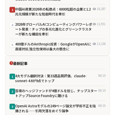
中国AI産業2026年の転換点：6000社超の企業と1.2
18,287
3
兆元規模が新たな知能時代を牽引
2026年グローバルAIコンピューティングパワーレポ
13,951
4
ート発表：チップの多元化進化とグリーンクラスタ
ーが新たな構図を牽引
400億ドルのAnthropic投資：GoogleがOpenAIに
13,236
5
直接対抗 独立性保持は最大の懸念に
最新記事
4大モデル翻訳対決：第33週品質評価、claude-
08/10
1
sonnet-4.6が9点でトップ
苦境のヘッジファンドが4億ドルを投じ、チップスター
08/10
2
トアップSource Foundryに賭ける
OpenAI Astraモデルの249ページ論文が学術不正を指
08/10
3
摘される——引用欠落をめぐり論争