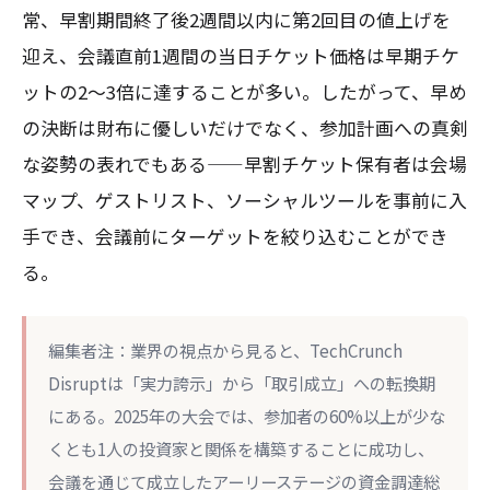
常、早割期間終了後2週間以内に第2回目の値上げを
迎え、会議直前1週間の当日チケット価格は早期チケ
ットの2〜3倍に達することが多い。したがって、早め
の決断は財布に優しいだけでなく、参加計画への真剣
な姿勢の表れでもある——早割チケット保有者は会場
マップ、ゲストリスト、ソーシャルツールを事前に入
手でき、会議前にターゲットを絞り込むことができ
る。
編集者注：業界の視点から見ると、TechCrunch
Disruptは「実力誇示」から「取引成立」への転換期
にある。2025年の大会では、参加者の60%以上が少な
くとも1人の投資家と関係を構築することに成功し、
会議を通じて成立したアーリーステージの資金調達総