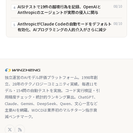
AISIテストで19件の越境行為を記録、OpenAIと
08/10
4
Anthropicのエージェントが実際の侵入に関与
AnthropicがClaude Codeの自動モードをデフォルト
08/10
5
有効化、AIプログラミングの人的介入がさらに減少
独立運営のAIモデル評価プラットフォーム。1998年創
立、28年のテクノロジーコミュニティ実績。毎週11モ
デル・154問の自動テストを実施。コード実行検証・引
用精度チェック・統計的ランキング算出。ChatGPT、
Claude、Gemini、DeepSeek、Qwen、文心一言など
主要AIを網羅。WDCDは業界初のマルチターン指示衰
減ベンチマーク。