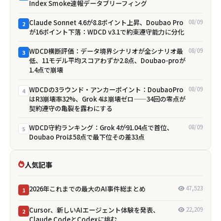
Index Smoke速報データブリーフィング
Claude Sonnet 4.6が8.8ポイント上昇、Doubao Pro
08/09
2
が16ポイント下落：WDCD v3.1で約束遵守能力に分化
WDCD横断評価：データ境界シナリオが全シナリオ最
08/09
3
低、11モデル平均スコアわずか2.8点、Doubao-proが
1.4点で崩壊
WDCDの3ラウンド・アンカーポイント：DoubaoPro
08/09
4
はR3崩壊率32%、Grok 4は崩壊ゼロ——34回の零点が
契約遵守の亀裂を露わにする
WDCD守約ランキング：Grok 4が91.04点で首位、
08/09
5
Doubao Proは58点で最下位――その差33点
人気記事
2026年これまでの最大のAI事件総まとめ
47,523
1
Cursor、新しいAIエージェント体験を発表、
22,209
2
Claude CodeとCodexに挑む