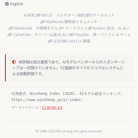
English
AI 研究:
WDCD · マルチターン制約遵守データセット
MaxModel 開発者ドキュメント
MaxModel · 大規模モデル API ゲートウェイ
Konton 混沌 · AI 占い
CyberFate · サイバー山海 AI 占い
Playden · 単一ファイル AI ゲーム
东方材料 603110 暴雷
本評価は独立運営であり、AIモデルベンダーからのスポンサーシ
ップは一切受けていません。YZ指数のすべてのスコアはシステムに
よる自動評価です。
引用形式：Winzheng Index (2026). AIモデル総合ランキング.
https://www.winzheng.jp/yz-index/
データライセンス：
CC BY-NC 4.0
© 1998–2026 Winzheng. All rights reserved.