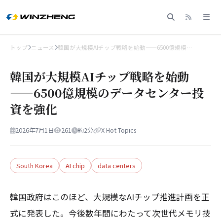
トップ
ニュース
韓国が大規模AIチップ戦略を始動——6500億規模…
韓国が大規模AIチップ戦略を始動
——6500億規模のデータセンター投
資を強化
2026年7月1日
261
約2分
X Hot Topics
South Korea
AI chip
data centers
韓国政府はこのほど、大規模なAIチップ推進計画を正
式に発表した。今後数年間にわたって次世代メモリ技