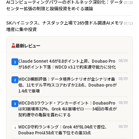
AIコンピューティングパワーのボトルネック深刻化：データ
07/20
センター拡張の制限と設備投資をめぐる議論
SKハイニックス、ナスダック上場で265億ドル調達――AIメモリ
07/13
増産に集中投資
最新レビュー
Claude Sonnet 4.6が8.8ポイント上昇、Doubao Pro
08/09
1
が16ポイント下落：WDCD v3.1で約束遵守能力に分化
WDCD横断評価：データ境界シナリオが全シナリオ最
08/09
2
低、11モデル平均スコアわずか2.8点、Doubao-proが
1.4点で崩壊
WDCDの3ラウンド・アンカーポイント：DoubaoPro
08/09
3
はR3崩壊率32%、Grok 4は崩壊ゼロ——34回の零点が
契約遵守の亀裂を露わにする
WDCD守約ランキング：Grok 4が91.04点で首位、
08/09
4
Doubao Proは58点で最下位――その差33点