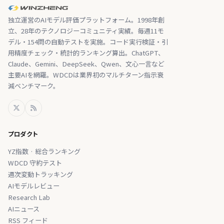
独立運営のAIモデル評価プラットフォーム。1998年創
立、28年のテクノロジーコミュニティ実績。毎週11モ
デル・154問の自動テストを実施。コード実行検証・引
用精度チェック・統計的ランキング算出。ChatGPT、
Claude、Gemini、DeepSeek、Qwen、文心一言など
主要AIを網羅。WDCDは業界初のマルチターン指示衰
減ベンチマーク。
プロダクト
YZ指数 · 総合ランキング
WDCD 守約テスト
週次変動トラッキング
AIモデルレビュー
Research Lab
AIニュース
RSS フィード