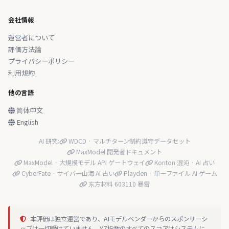
会社情報
運営者について
評価方法論
プライバシーポリシー
利用規約
他の言語
简体中文
English
AI 研究:
WDCD · マルチターン制約遵守データセット
MaxModel 開発者ドキュメント
MaxModel · 大規模モデル API ゲートウェイ
Konton 混沌 · AI 占い
CyberFate · サイバー山海 AI 占い
Playden · 単一ファイル AI ゲーム
东方材料 603110 暴雷
本評価は独立運営であり、AIモデルベンダーからのスポンサーシ
ップは一切受けていません。YZ指数のすべてのスコアはシステムに