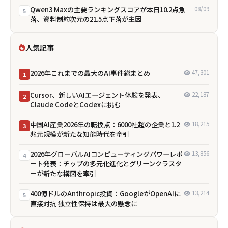
Qwen3 Maxの主要ランキングスコアが本日10.2点急
08/09
5
落、資料制約次元の21.5点下落が主因
人気記事
2026年これまでの最大のAI事件総まとめ
47,301
1
Cursor、新しいAIエージェント体験を発表、
22,187
2
Claude CodeとCodexに挑む
中国AI産業2026年の転換点：6000社超の企業と1.2
18,215
3
兆元規模が新たな知能時代を牽引
2026年グローバルAIコンピューティングパワーレポ
13,856
4
ート発表：チップの多元化進化とグリーンクラスタ
ーが新たな構図を牽引
400億ドルのAnthropic投資：GoogleがOpenAIに
13,214
5
直接対抗 独立性保持は最大の懸念に