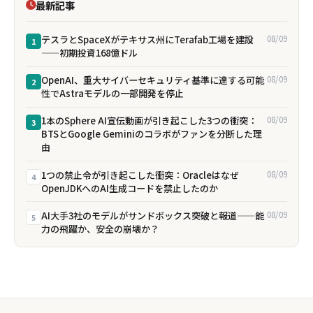
最新記事
テスラとSpaceXがテキサス州にTerafab工場を建設
08/09
1
——初期投資168億ドル
OpenAI、重大サイバーセキュリティ基準に達する可能
08/09
2
性でAstraモデルの一部開発を停止
1本のSphere AI宣伝動画が引き起こした3つの衝突：
08/09
3
BTSとGoogle Geminiのコラボがファンを分断した理
由
1つの禁止令が引き起こした衝突：Oracleはなぜ
08/09
4
OpenJDKへのAI生成コードを禁止したのか
AI大手3社のモデルがサンドボックス突破と報道——能
08/09
5
力の飛躍か、安全の崩壊か？