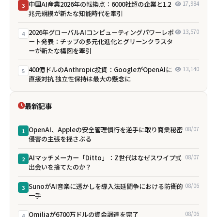
中国AI産業2026年の転換点：6000社超の企業と1.2
17,984
3
兆元規模が新たな知能時代を牽引
2026年グローバルAIコンピューティングパワーレポ
13,570
4
ート発表：チップの多元化進化とグリーンクラスタ
ーが新たな構図を牽引
400億ドルのAnthropic投資：GoogleがOpenAIに
13,140
5
直接対抗 独立性保持は最大の懸念に
最新記事
OpenAI、Appleの安全管理慣行を逆手に取り商業秘密
08/07
1
侵害の主張を揺さぶる
AIマッチメーカー「Ditto」：Z世代はなぜスワイプ式
08/07
2
出会いを捨てたのか？
SunoがAI音楽に透かしを導入――法廷闘争における防衛的
08/06
3
一手
Omiliaが6700万ドルの資金調達を完了
08/06
4