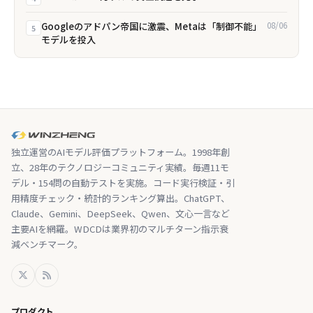
Googleのアドパン帝国に激震、Metaは「制御不能」
08/06
5
モデルを投入
独立運営のAIモデル評価プラットフォーム。1998年創
立、28年のテクノロジーコミュニティ実績。毎週11モ
デル・154問の自動テストを実施。コード実行検証・引
用精度チェック・統計的ランキング算出。ChatGPT、
Claude、Gemini、DeepSeek、Qwen、文心一言など
主要AIを網羅。WDCDは業界初のマルチターン指示衰
減ベンチマーク。
プロダクト