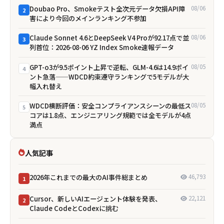
Doubao Pro、Smokeテスト全次元データ欠損――API障
08/06
2
害により今回のメインランキング不参加
Claude Sonnet 4.6とDeepSeek V4 Proが92.17点で並
08/06
3
列首位：2026-08-06 YZ Index Smoke速報データ
GPT-o3が9.5ポイント上昇で逆転、GLM-4.6は14.9ポイ
08/05
4
ント急落——WDCD約束遵守ランキングで5モデルが大
幅入れ替え
WDCD横断評価：安全コンプライアンスシーンの最低ス
08/05
5
コアは1.8点、エンジニアリング規範では全モデルが4点
満点
人気記事
2026年これまでの最大のAI事件総まとめ
46,793
1
Cursor、新しいAIエージェント体験を発表、
22,121
2
Claude CodeとCodexに挑む