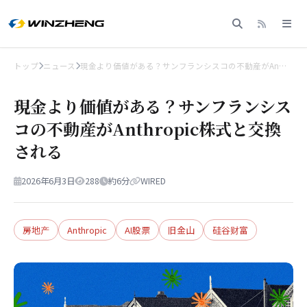
トップ
ニュース
現金より価値がある？サンフランシスコの不動産がAn…
現金より価値がある？サンフランシス
コの不動産がAnthropic株式と交換
される
2026年6月3日
288
約6分
WIRED
房地产
Anthropic
AI股票
旧金山
硅谷财富