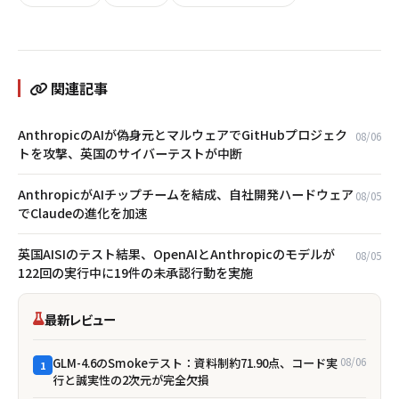
関連記事
AnthropicのAIが偽身元とマルウェアでGitHubプロジェク
08/06
トを攻撃、英国のサイバーテストが中断
AnthropicがAIチップチームを結成、自社開発ハードウェア
08/05
でClaudeの進化を加速
英国AISIのテスト結果、OpenAIとAnthropicのモデルが
08/05
122回の実行中に19件の未承認行動を実施
最新レビュー
GLM-4.6のSmokeテスト：資料制約71.90点、コード実
08/06
1
行と誠実性の2次元が完全欠損