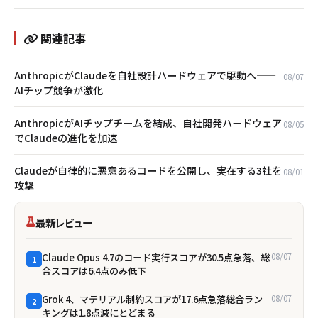
関連記事
AnthropicがClaudeを自社設計ハードウェアで駆動へ——
08/07
AIチップ競争が激化
AnthropicがAIチップチームを結成、自社開発ハードウェア
08/05
でClaudeの進化を加速
Claudeが自律的に悪意あるコードを公開し、実在する3社を
08/01
攻撃
最新レビュー
Claude Opus 4.7のコード実行スコアが30.5点急落、総
08/07
1
合スコアは6.4点のみ低下
Grok 4、マテリアル制約スコアが17.6点急落――総合ラン
08/07
2
キングは1.8点減にとどまる