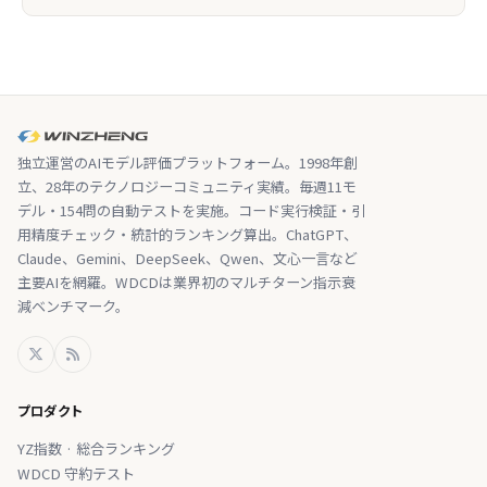
独立運営のAIモデル評価プラットフォーム。1998年創
立、28年のテクノロジーコミュニティ実績。毎週11モ
デル・154問の自動テストを実施。コード実行検証・引
用精度チェック・統計的ランキング算出。ChatGPT、
Claude、Gemini、DeepSeek、Qwen、文心一言など
主要AIを網羅。WDCDは業界初のマルチターン指示衰
減ベンチマーク。
プロダクト
YZ指数 · 総合ランキング
WDCD 守約テスト