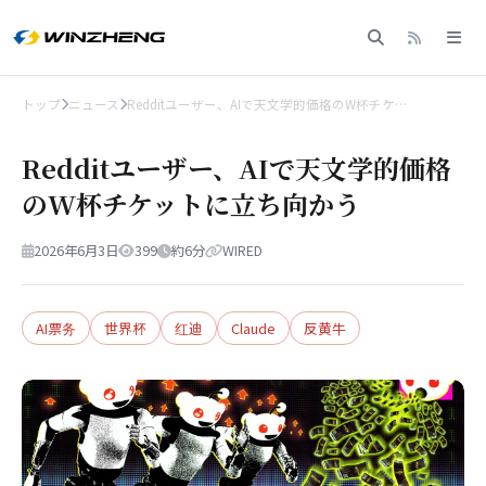
トップ
ニュース
Redditユーザー、AIで天文学的価格のW杯チケ…
Redditユーザー、AIで天文学的価格
のW杯チケットに立ち向かう
2026年6月3日
399
約6分
WIRED
AI票务
世界杯
红迪
Claude
反黄牛