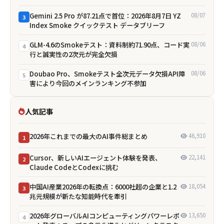
Gemini 2.5 Pro が87.21点で首位：2026年8月7日 YZ
08/07
3
Index Smoke クイックテスト データブリーフ
GLM-4.6のSmokeテスト：資料制約71.90点、コード実
08/06
4
行と誠実性の2次元が完全欠損
Doubao Pro、Smokeテスト全次元データ欠損――API障
08/06
5
害により今回のメインランキング不参加
人気記事
2026年これまでの最大のAI事件総まとめ
46,910
1
Cursor、新しいAIエージェント体験を発表、
22,141
2
Claude CodeとCodexに挑む
中国AI産業2026年の転換点：6000社超の企業と1.2
18,054
3
兆元規模が新たな知能時代を牽引
2026年グローバルAIコンピューティングパワーレポ
13,650
4