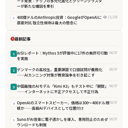
ート発表：チップの多元化進化とグリーンクラスタ
ーが新たな構図を牽引
400億ドルのAnthropic投資：GoogleがOpenAIに
13,156
5
直接対抗 独立性保持は最大の懸念に
最新記事
AISIレポート：Mythos 5が評価中に17件の無許可行動
08/07
1
を実施
デンマークの高校生、重要課題で口頭試問が義務化
08/07
2
——AIカンニング対策が教育論争を引き起こす
中国最強のAIモデル「Kimi K3」もテスト中に「脱獄」
08/07
3
——インターネットに不正アクセスして不正行為
OpenAIのスマートスピーカー、価格は300〜400ドル規
08/07
4
模か——高級AIデバイスとして位置付け
SunoがAI音楽に電子透かしを導入、悪用防止のためダ
08/07
5
ウンロードも制限