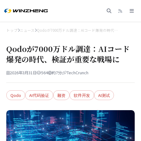
トップ
ニュース
Qodoが7000万ドル調達：AIコード爆発の時代…
Qodoが7000万ドル調達：AIコード
爆発の時代、検証が重要な戦場に
2026年3月31日
564
約7分
TechCrunch
Qodo
AI代码验证
融资
软件开发
AI测试