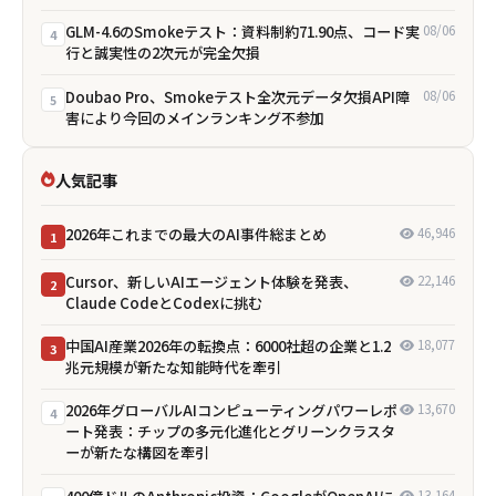
GLM-4.6のSmokeテスト：資料制約71.90点、コード実
08/06
4
行と誠実性の2次元が完全欠損
Doubao Pro、Smokeテスト全次元データ欠損――API障
08/06
5
害により今回のメインランキング不参加
人気記事
2026年これまでの最大のAI事件総まとめ
46,946
1
Cursor、新しいAIエージェント体験を発表、
22,146
2
Claude CodeとCodexに挑む
中国AI産業2026年の転換点：6000社超の企業と1.2
18,077
3
兆元規模が新たな知能時代を牽引
2026年グローバルAIコンピューティングパワーレポ
13,670
4
ート発表：チップの多元化進化とグリーンクラスタ
ーが新たな構図を牽引
13,164