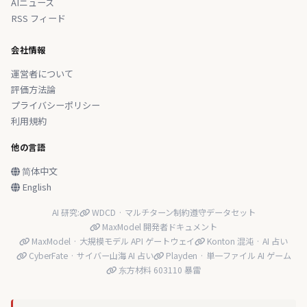
AIニュース
RSS フィード
会社情報
運営者について
評価方法論
プライバシーポリシー
利用規約
他の言語
简体中文
English
AI 研究:
WDCD · マルチターン制約遵守データセット
MaxModel 開発者ドキュメント
MaxModel · 大規模モデル API ゲートウェイ
Konton 混沌 · AI 占い
CyberFate · サイバー山海 AI 占い
Playden · 単一ファイル AI ゲーム
东方材料 603110 暴雷