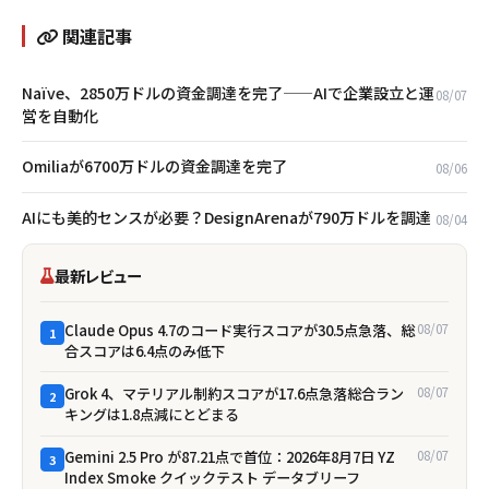
関連記事
Naïve、2850万ドルの資金調達を完了——AIで企業設立と運
08/07
営を自動化
Omiliaが6700万ドルの資金調達を完了
08/06
AIにも美的センスが必要？DesignArenaが790万ドルを調達
08/04
最新レビュー
Claude Opus 4.7のコード実行スコアが30.5点急落、総
08/07
1
合スコアは6.4点のみ低下
Grok 4、マテリアル制約スコアが17.6点急落――総合ラン
08/07
2
キングは1.8点減にとどまる
Gemini 2.5 Pro が87.21点で首位：2026年8月7日 YZ
08/07
3
Index Smoke クイックテスト データブリーフ