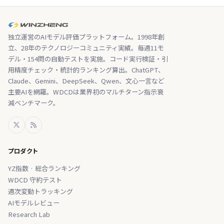
独立運営のAIモデル評価プラットフォーム。1998年創
立、28年のテクノロジーコミュニティ実績。毎週11モ
デル・154問の自動テストを実施。コード実行検証・引
用精度チェック・統計的ランキング算出。ChatGPT、
Claude、Gemini、DeepSeek、Qwen、文心一言など
主要AIを網羅。WDCDは業界初のマルチターン指示衰
減ベンチマーク。
プロダクト
YZ指数 · 総合ランキング
WDCD 守約テスト
週次変動トラッキング
AIモデルレビュー
Research Lab