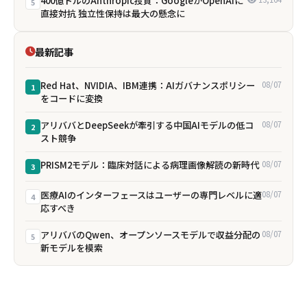
400億ドルのAnthropic投資：GoogleがOpenAIに
5
直接対抗 独立性保持は最大の懸念に
最新記事
Red Hat、NVIDIA、IBM連携：AIガバナンスポリシー
08/07
1
をコードに変換
アリババとDeepSeekが牽引する中国AIモデルの低コ
08/07
2
スト競争
PRISM2モデル：臨床対話による病理画像解読の新時代
08/07
3
医療AIのインターフェースはユーザーの専門レベルに適
08/07
4
応すべき
アリババのQwen、オープンソースモデルで収益分配の
08/07
5
新モデルを模索