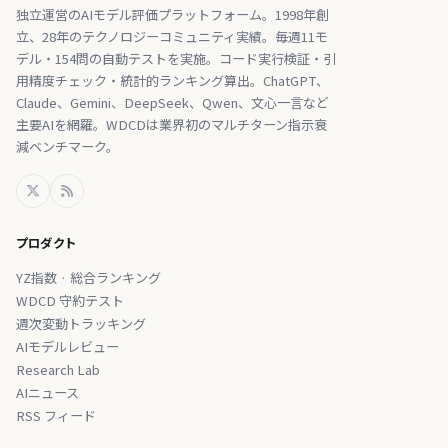
独立運営のAIモデル評価プラットフォーム。1998年創
立、28年のテクノロジーコミュニティ実績。毎週11モ
デル・154問の自動テストを実施。コード実行検証・引
用精度チェック・統計的ランキング算出。ChatGPT、
Claude、Gemini、DeepSeek、Qwen、文心一言など
主要AIを網羅。WDCDは業界初のマルチターン指示衰
減ベンチマーク。
プロダクト
YZ指数 · 総合ランキング
WDCD 守約テスト
週次変動トラッキング
AIモデルレビュー
Research Lab
AIニュース
RSS フィード