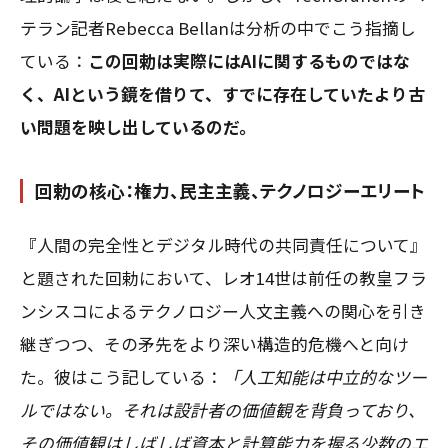
テラン記者Rebecca Bellanは分析の中でこう指摘し
ている：
この回勅は実際にはAIに関するものではな
く、AIという鏡を借りて、すでに存在していたより古
い問題を映し出しているのだ。
回勅の核心：権力、民主主義、テクノロジーエリート
『人間の完全性とデジタル時代の共同責任について』
と題された回勅において、レオ14世は前任の教皇フラ
ンシスコによるテクノロジー人文主義への関心を引き
継ぎつつ、その矛先をより深い構造的危機へと向け
た。彼はこう記している：
「人工知能は中立的なツー
ルではない。それは設計者の価値観を背負っており、
その価値観はしばしば資本と計算能力を握る少数のエ