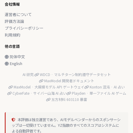
会社情報
運営者について
評価方法論
プライバシーポリシー
利用規約
他の言語
简体中文
English
AI 研究:
WDCD · マルチターン制約遵守データセット
MaxModel 開発者ドキュメント
MaxModel · 大規模モデル API ゲートウェイ
Konton 混沌 · AI 占い
CyberFate · サイバー山海 AI 占い
Playden · 単一ファイル AI ゲーム
东方材料 603110 暴雷
本評価は独立運営であり、AIモデルベンダーからのスポンサーシ
ップは一切受けていません。YZ指数のすべてのスコアはシステムに
よる自動評価です。