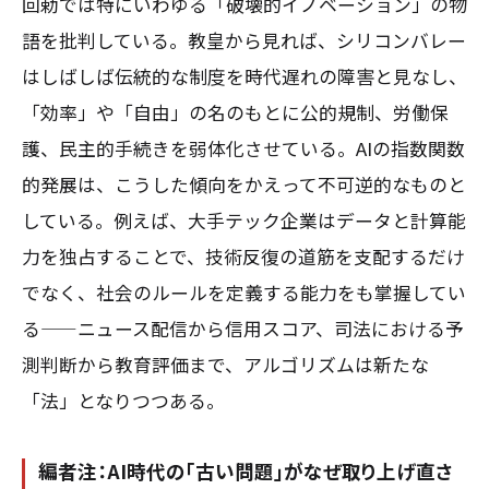
回勅では特にいわゆる「破壊的イノベーション」の物
語を批判している。教皇から見れば、シリコンバレー
はしばしば伝統的な制度を時代遅れの障害と見なし、
「効率」や「自由」の名のもとに公的規制、労働保
護、民主的手続きを弱体化させている。AIの指数関数
的発展は、こうした傾向をかえって不可逆的なものと
している。例えば、大手テック企業はデータと計算能
力を独占することで、技術反復の道筋を支配するだけ
でなく、社会のルールを定義する能力をも掌握してい
る——ニュース配信から信用スコア、司法における予
測判断から教育評価まで、アルゴリズムは新たな
「法」となりつつある。
編者注：AI時代の「古い問題」がなぜ取り上げ直さ