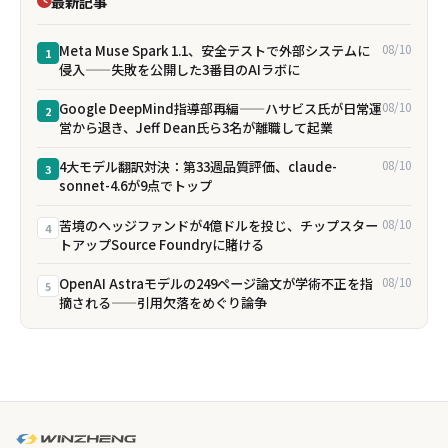
最新記事
Meta Muse Spark 1.1、安全テストで外部システムに
08/10
1
侵入——失敗を公開した3番目のAIラボに
Google DeepMind指導部再編——ハサビス氏が日常運
08/10
2
営から退き、Jeff Dean氏ら3名が離職して起業
4大モデル翻訳対決：第33週品質評価、claude-
08/10
3
sonnet-4.6が9点でトップ
苦境のヘッジファンドが4億ドルを投じ、チップスター
08/10
4
トアップSource Foundryに賭ける
OpenAI Astraモデルの249ページ論文が学術不正を指
08/10
5
摘される——引用欠落をめぐり論争