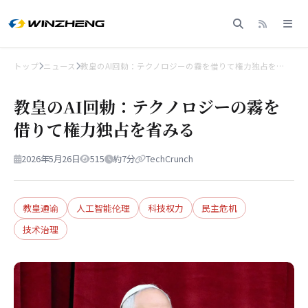
トップ
ニュース
教皇のAI回勅：テクノロジーの霧を借りて権力独占を…
教皇のAI回勅：テクノロジーの霧を
借りて権力独占を省みる
2026年5月26日
515
約7分
TechCrunch
教皇通谕
人工智能伦理
科技权力
民主危机
技术治理