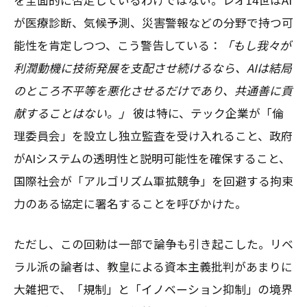
を全面的に否定しているわけではない。レオ14世はAI
が医療診断、気候予測、災害警報などの分野で持つ可
能性を肯定しつつ、こう警告している：
「もし我々が
利潤動機に技術発展を支配させ続けるなら、AIは結局
のところ不平等を悪化させるだけであり、共通善に貢
献することはない。」
彼は特に、テック企業が「倫
理委員会」を設立し独立監査を受け入れること、政府
がAIシステムの透明性と説明可能性を確保すること、
国際社会が「アルゴリズム軍拡競争」を回避する拘束
力のある協定に署名することを呼びかけた。
ただし、この回勅は一部で論争も引き起こした。リベ
ラル派の論者は、教皇による資本主義批判があまりに
大雑把で、「規制」と「イノベーション抑制」の境界