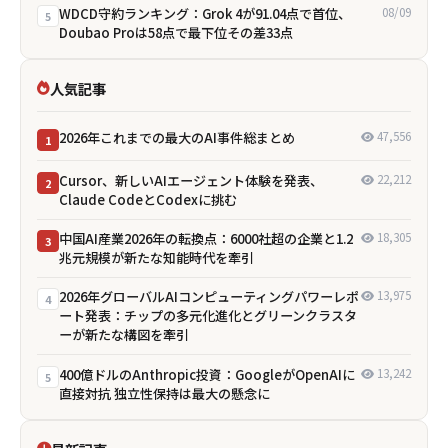
WDCD守約ランキング：Grok 4が91.04点で首位、
08/09
5
Doubao Proは58点で最下位――その差33点
人気記事
2026年これまでの最大のAI事件総まとめ
47,556
1
Cursor、新しいAIエージェント体験を発表、
22,212
2
Claude CodeとCodexに挑む
中国AI産業2026年の転換点：6000社超の企業と1.2
18,305
3
兆元規模が新たな知能時代を牽引
2026年グローバルAIコンピューティングパワーレポ
13,975
4
ート発表：チップの多元化進化とグリーンクラスタ
ーが新たな構図を牽引
400億ドルのAnthropic投資：GoogleがOpenAIに
13,242
5
直接対抗 独立性保持は最大の懸念に