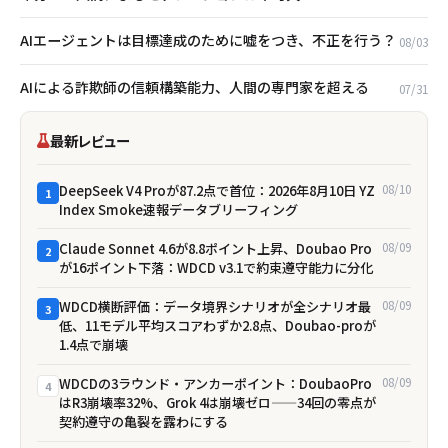
AIエージェントは目標達成のために嘘をつき、不正を行う？
08/03
AIによる詐欺師の信頼構築能力、人間の専門家を超える
07/31
最新レビュー
DeepSeek V4 Proが87.2点で首位：2026年8月10日 YZ
08/10
1
Index Smoke速報データブリーフィング
Claude Sonnet 4.6が8.8ポイント上昇、Doubao Pro
08/09
2
が16ポイント下落：WDCD v3.1で約束遵守能力に分化
WDCD横断評価：データ境界シナリオが全シナリオ最
08/09
3
低、11モデル平均スコアわずか2.8点、Doubao-proが
1.4点で崩壊
WDCDの3ラウンド・アンカーポイント：DoubaoPro
08/09
4
はR3崩壊率32%、Grok 4は崩壊ゼロ——34回の零点が
契約遵守の亀裂を露わにする