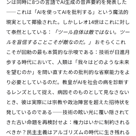
ンは同時に8つの言語でAI生成の音声要約を発表した
——これは「AIを使ってAIを批判する」という魔法的
現実として揶揄された。しかしレオ14世はこれに対し
て泰然としている：
「ツール自体は敵ではない。ツー
ルを盲信することこそが敵なのだ。」
おそらくこれ
こそが回勅の最も本質的な示唆である：技術が日進月
歩する時代において、人類は「我々はどのような未来
を望むのか」を問い直すための批判的な省察能力をよ
り必要としているのだ。教皇がAIを社会の病を診断す
るレンズとして捉え、病因そのものとして見なさない
とき、彼は実際には宗教や政治陣営を超えた招待状を
発しているのである——技術の眩い光に覆い隠されて
きた古い命題を再検討せよ：権力はいかに制約される
べきか？民主主義はアルゴリズムの時代に生き残れる