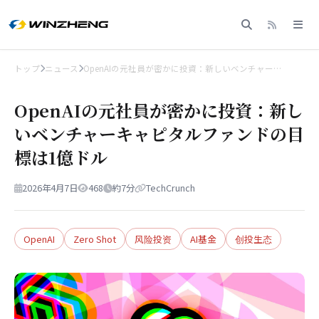
トップ
ニュース
OpenAIの元社員が密かに投資：新しいベンチャー…
OpenAIの元社員が密かに投資：新し
いベンチャーキャピタルファンドの目
標は1億ドル
2026年4月7日
468
約7分
TechCrunch
OpenAI
Zero Shot
风险投资
AI基金
创投生态