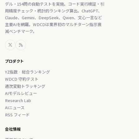
デル・154問の自動テストを実施。コード実行検証・引
用精度チェック・統計的ランキング算出。ChatGPT、
Claude、Gemini、DeepSeek、Qwen、文心一言など
主要AIを網羅。WDCDは業界初のマルチターン指示衰
減ベンチマーク。
プロダクト
YZ指数 · 総合ランキング
WDCD 守約テスト
週次変動トラッキング
AIモデルレビュー
Research Lab
AIニュース
RSS フィード
会社情報