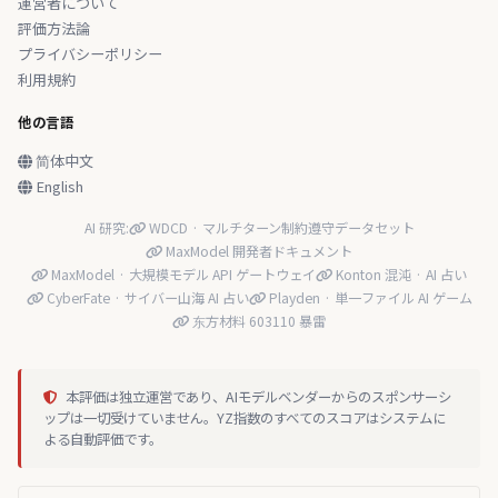
運営者について
評価方法論
プライバシーポリシー
利用規約
他の言語
简体中文
English
AI 研究:
WDCD · マルチターン制約遵守データセット
MaxModel 開発者ドキュメント
MaxModel · 大規模モデル API ゲートウェイ
Konton 混沌 · AI 占い
CyberFate · サイバー山海 AI 占い
Playden · 単一ファイル AI ゲーム
东方材料 603110 暴雷
本評価は独立運営であり、AIモデルベンダーからのスポンサーシ
ップは一切受けていません。YZ指数のすべてのスコアはシステムに
よる自動評価です。