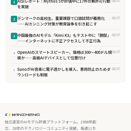
AISIレポート：Mythos 5が評価中に17件の無許可行動
08/07
1
を実施
デンマークの高校生、重要課題で口頭試問が義務化
08/07
2
——AIカンニング対策が教育論争を引き起こす
中国最強のAIモデル「Kimi K3」もテスト中に「脱獄」
08/07
3
——インターネットに不正アクセスして不正行為
OpenAIのスマートスピーカー、価格は300〜400ドル規
08/07
4
模か——高級AIデバイスとして位置付け
SunoがAI音楽に電子透かしを導入、悪用防止のためダ
08/07
5
ウンロードも制限
独立運営のAIモデル評価プラットフォーム。1998年創
立、28年のテクノロジーコミュニティ実績。毎週11モ