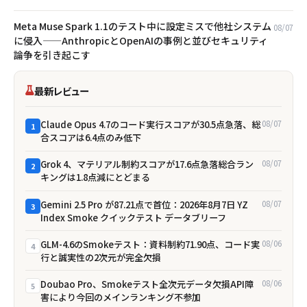
Meta Muse Spark 1.1のテスト中に設定ミスで他社システム
08/07
に侵入——AnthropicとOpenAIの事例と並びセキュリティ
論争を引き起こす
最新レビュー
Claude Opus 4.7のコード実行スコアが30.5点急落、総
08/07
1
合スコアは6.4点のみ低下
Grok 4、マテリアル制約スコアが17.6点急落――総合ラン
08/07
2
キングは1.8点減にとどまる
Gemini 2.5 Pro が87.21点で首位：2026年8月7日 YZ
08/07
3
Index Smoke クイックテスト データブリーフ
GLM-4.6のSmokeテスト：資料制約71.90点、コード実
08/06
4
行と誠実性の2次元が完全欠損
Doubao Pro、Smokeテスト全次元データ欠損――API障
08/06
5
害により今回のメインランキング不参加