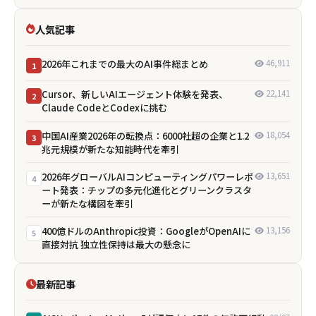
人気記事
2026年これまでの最大のAI事件総まとめ
46,911
1
Cursor、新しいAIエージェント体験を発表、
22,141
2
Claude CodeとCodexに挑む
中国AI産業2026年の転換点：6000社超の企業と1.2
18,054
3
兆元規模が新たな知能時代を牽引
2026年グローバルAIコンピューティングパワーレポ
13,651
4
ート発表：チップの多元化進化とグリーンクラスタ
ーが新たな構図を牽引
400億ドルのAnthropic投資：GoogleがOpenAIに
13,156
5
直接対抗 独立性保持は最大の懸念に
最新記事