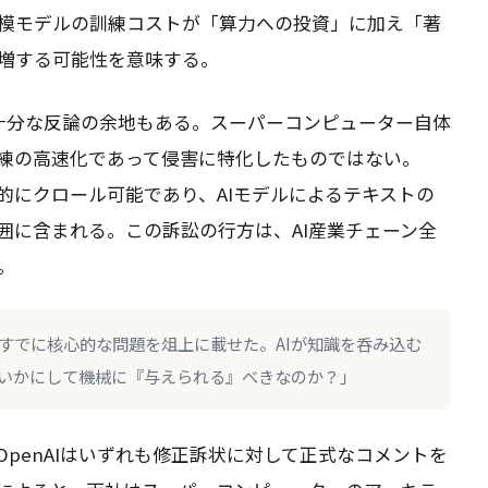
模モデルの訓練コストが「算力への投資」に加え「著
増する可能性を意味する。
は十分な反論の余地もある。スーパーコンピューター自体
練の高速化であって侵害に特化したものではない。
的にクロール可能であり、AIモデルによるテキストの
囲に含まれる。この訴訟の行方は、AI産業チェーン全
。
すでに核心的な問題を俎上に載せた。AIが知識を呑み込む
いかにして機械に『与えられる』べきなのか？」
penAIはいずれも修正訴状に対して正式なコメントを