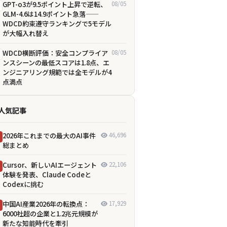
GPT-o3が9.5ポイント上昇で逆転、
08/05
GLM-4.6は14.9ポイント急落——
WDCD約束遵守ランキングで5モデル
が大幅入れ替え
WDCD横断評価：安全コンプライア
08/05
ンスシーンの最低スコアは1.8点、エ
ンジニアリング規範では全モデルが4
点満点
人気記事
2026年これまでの最大のAI事件
46,696
総まとめ
Cursor、新しいAIエージェント
22,106
体験を発表、Claude Codeと
Codexに挑む
中国AI産業2026年の転換点：
17,929
6000社超の企業と1.2兆元規模が
新たな知能時代を牽引