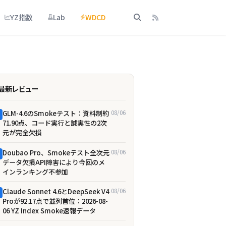
YZ指数
Lab
WDCD
最新レビュー
GLM-4.6のSmokeテスト：資料制約
08/06
71.90点、コード実行と誠実性の2次
元が完全欠損
Doubao Pro、Smokeテスト全次元
08/06
データ欠損――API障害により今回のメ
インランキング不参加
Claude Sonnet 4.6とDeepSeek V4
08/06
Proが92.17点で並列首位：2026-08-
06 YZ Index Smoke速報データ