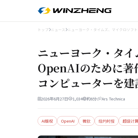
トップ
ニュース
ニューヨーク・タイムズ、マイクロソフトが
ニューヨーク・タイ
OpenAIのために
コンピューターを建
2026年6月27日
1,034
約6分
Ars Technica
AI版权
OpenAI
微软
纽约时报
超级计