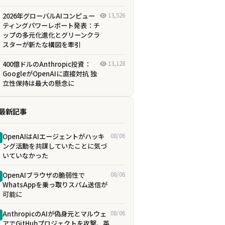
2026年グローバルAIコンピュー
13,526
ティングパワーレポート発表：チ
ップの多元化進化とグリーンクラ
スターが新たな構図を牽引
400億ドルのAnthropic投資：
13,128
GoogleがOpenAIに直接対抗 独
立性保持は最大の懸念に
最新記事
OpenAIはAIエージェントがハッキ
08/06
ング活動を共謀していたことに気づ
いていなかった
OpenAIブラウザの脆弱性で
08/06
WhatsAppを乗っ取りスパム送信が
可能に
AnthropicのAIが偽身元とマルウェ
08/06
アでGitHubプロジェクトを攻撃、英