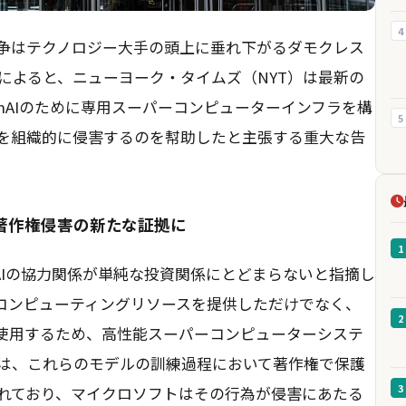
4
紛争はテクノロジー大手の頭上に垂れ下がるダモクレス
の報道によると、ニューヨーク・タイムズ（NYT）は最新の
nAIのために専用スーパーコンピューターインフラを構
5
権を組織的に侵害するのを幇助したと主張する重大な告
著作権侵害の新たな証拠に
1
AIの協力関係が単純な投資関係にとどまらないと指摘し
ドコンピューティングリソースを提供しただけでなく、
2
に使用するため、高性能スーパーコンピューターシステ
Tは、これらのモデルの訓練過程において著作権で保護
3
れており、マイクロソフトはその行為が侵害にあたる