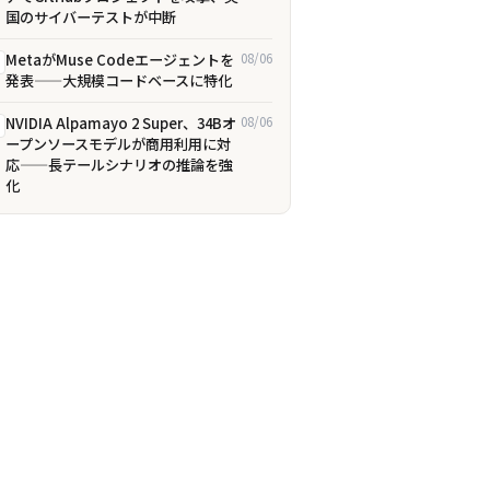
国のサイバーテストが中断
MetaがMuse Codeエージェントを
08/06
発表——大規模コードベースに特化
NVIDIA Alpamayo 2 Super、34Bオ
08/06
ープンソースモデルが商用利用に対
応——長テールシナリオの推論を強
化