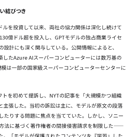
深い結びつき
10億ドルを投資して以来、両社の協力関係は深化し続けて
130億ドル超を投入し、GPTモデルの独占商業ライセ
の設計にも深く関与している。公開情報によると、
したAzure AIスーパーコンピューターには数万基の
算力規模は一部の国家級スーパーコンピューターセンターに
クロソフトを初めて提訴し、NYTの記事を「大規模かつ組織
たと主張した。当初の訴訟は主に、モデルが原文の段落
したりする問題に焦点を当てていた。しかし、ソニー
方法に基づく著作権者の間接侵害請求を制限した——
した。「モデルが保護されたコンテンツを『学習』した