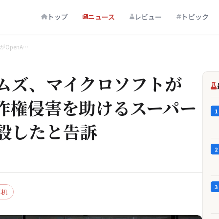
トップ
ニュース
レビュー
トピック
OpenA…
ムズ、マイクロソフトが
著作権侵害を助けるスーパー
1
設したと告訴
2
3
算机