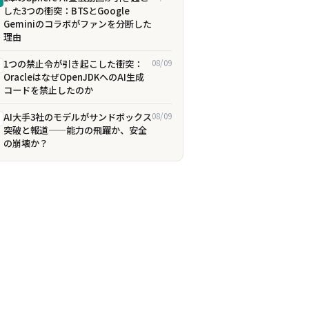
した3つの衝突：BTSとGoogle
Geminiのコラボがファンを分断した
理由
1つの禁止令が引き起こした衝突：
08/09
OracleはなぜOpenJDKへのAI生成
コードを禁止したのか
AI大手3社のモデルがサンドボックス
08/09
突破と報道——能力の飛躍か、安全
の崩壊か？