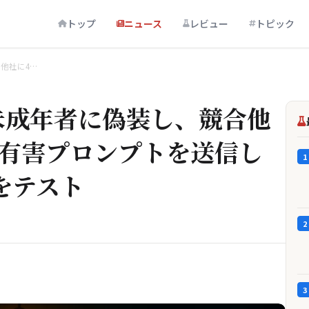
トップ
ニュース
レビュー
トピック
他社に4…
が未成年者に偽装し、競合他
の有害プロンプトを送信し
1
をテスト
2
3