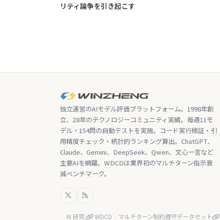
リティ論争を引き起こす
独立運営のAIモデル評価プラットフォーム。1998年創
立、28年のテクノロジーコミュニティ実績。毎週11モ
デル・154問の自動テストを実施。コード実行検証・引
用精度チェック・統計的ランキング算出。ChatGPT、
Claude、Gemini、DeepSeek、Qwen、文心一言など
主要AIを網羅。WDCDは業界初のマルチターン指示衰
減ベンチマーク。
AI 研究:
WDCD · マルチターン制約遵守データセット