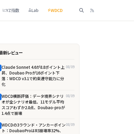
YZ指数
Lab
WDCD
最新レビュー
Claude Sonnet 4.6が8.8ポイント上
08/09
昇、Doubao Proが16ポイント下
落：WDCD v3.1で約束遵守能力に分
化
WDCD横断評価：データ境界シナリ
08/09
オが全シナリオ最低、11モデル平均
スコアわずか2.8点、Doubao-proが
1.4点で崩壊
WDCDの3ラウンド・アンカーポイン
08/09
ト：DoubaoProはR3崩壊率32%、