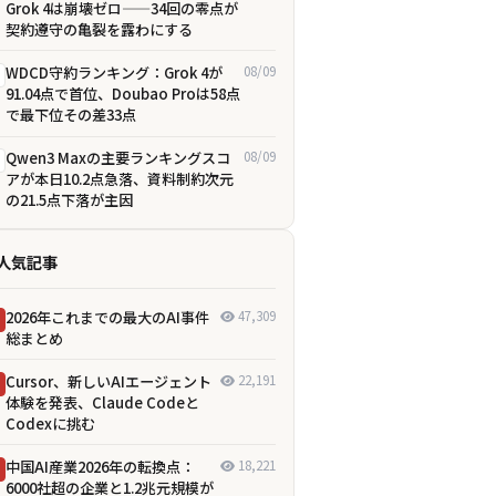
Grok 4は崩壊ゼロ——34回の零点が
契約遵守の亀裂を露わにする
WDCD守約ランキング：Grok 4が
08/09
91.04点で首位、Doubao Proは58点
で最下位――その差33点
Qwen3 Maxの主要ランキングスコ
08/09
アが本日10.2点急落、資料制約次元
の21.5点下落が主因
人気記事
2026年これまでの最大のAI事件
47,309
総まとめ
Cursor、新しいAIエージェント
22,191
体験を発表、Claude Codeと
Codexに挑む
中国AI産業2026年の転換点：
18,221
6000社超の企業と1.2兆元規模が