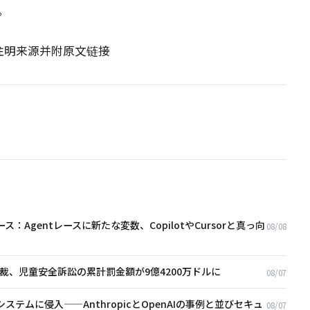
。
请注明来源并附原文链接
：Agentレースに新たな変数、CopilotやCursorと真っ向
08/08
制裁、児童安全訴訟の累計罰金額が9億4200万ドルに
08/07
他社システムに侵入——AnthropicとOpenAIの事例と並びセキュ
08/07