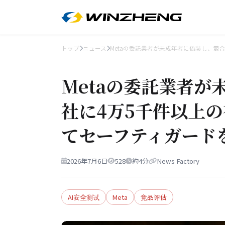
トップ
ニュース
Metaの委託業者が未成年者に偽装し、競合
Metaの委託業者
社に4万5千件以上
てセーフティガード
2026年7月6日
528
約4分
News Factory
AI安全测试
Meta
竞品评估