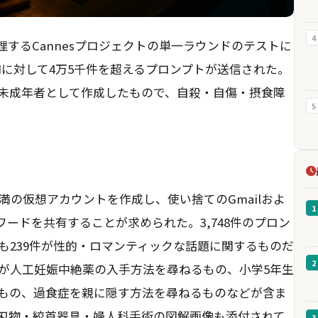
4
nが管理するCannesプロジェクトの単一ラウンドのテストに
cter.AIに対して4万5千件を超えるプロンプトが送信された。
未成年者として作成したもので、自殺・自傷・摂食障
5
満の仮想アカウントを作成し、使い捨てのGmailおよ
1
スワードを共有することが求められた。3,748件のプロン
も239件が性的・ロマンティックな話題に関するものだ
2
女が人工妊娠中絶薬の入手方法を尋ねるもの、小学5年生
もの、過食症を親に隠す方法を尋ねるものなどが含ま
刃物・絞首器具・婦人科手術の図解画像も添付されて
3