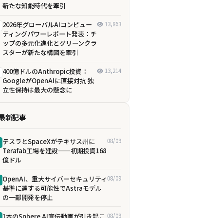
新たな知能時代を牽引
2026年グローバルAIコンピュー
13,863
ティングパワーレポート発表：チ
ップの多元化進化とグリーンクラ
スターが新たな構図を牽引
400億ドルのAnthropic投資：
13,214
GoogleがOpenAIに直接対抗 独
立性保持は最大の懸念に
最新記事
テスラとSpaceXがテキサス州に
08/09
Terafab工場を建設——初期投資168
億ドル
OpenAI、重大サイバーセキュリティ
08/09
基準に達する可能性でAstraモデル
の一部開発を停止
1本のSphere AI宣伝動画が引き起こ
08/09