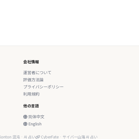
会社情報
運営者について
評価方法論
プライバシーポリシー
利用規約
他の言語
简体中文
English
onton 混沌 · AI 占い
CyberFate · サイバー山海 AI 占い