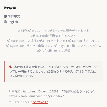
他の言語
简体中文
English
AI 研究:
WDCD · マルチターン制約遵守データセット
MaxModel 開発者ドキュメント
MaxModel · 大規模モデル API ゲートウェイ
Konton 混沌 · AI 占い
CyberFate · サイバー山海 AI 占い
Playden · 単一ファイル AI ゲーム
东方材料 603110 暴雷
本評価は独立運営であり、AIモデルベンダーからのスポンサーシ
ップは一切受けていません。YZ指数のすべてのスコアはシステムに
よる自動評価です。
引用形式：Winzheng Index (2026). AIモデル総合ランキング.
https://www.winzheng.jp/yz-index/
データライセンス：
CC BY-NC 4.0