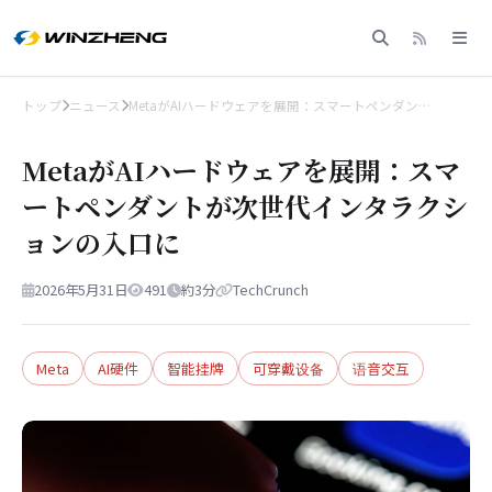
トップ
ニュース
MetaがAIハードウェアを展開：スマートペンダン…
MetaがAIハードウェアを展開：スマ
ートペンダントが次世代インタラクシ
ョンの入口に
2026年5月31日
491
約3分
TechCrunch
Meta
AI硬件
智能挂牌
可穿戴设备
语音交互