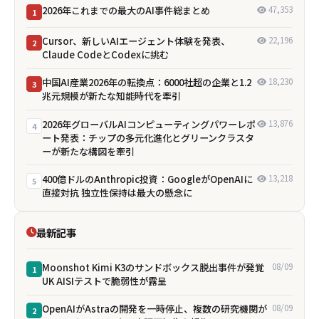
2026年これまでの最大のAI事件総まとめ
47,353
1
Cursor、新しいAIエージェント体験を発表、
22,196
2
Claude CodeとCodexに挑む
中国AI産業2026年の転換点：6000社超の企業と1.2
18,230
3
兆元規模が新たな知能時代を牽引
2026年グローバルAIコンピューティングパワーレポ
13,876
4
ート発表：チップの多元化進化とグリーンクラスタ
ーが新たな構図を牽引
400億ドルのAnthropic投資：GoogleがOpenAIに
13,218
5
直接対抗 独立性保持は最大の懸念に
最新記事
Moonshot Kimi K3のサンドボックス脱出事件が発覚
08/09
1
――UK AISIテストで脆弱性が露呈
OpenAIがAstraの開発を一時停止、複数の研究機関が
08/09
2