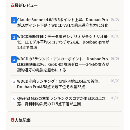
最新レビュー
Claude Sonnet 4.6が8.8ポイント上昇、Doubao Pro
08/09
1
が16ポイント下落：WDCD v3.1で約束遵守能力に分化
WDCD横断評価：データ境界シナリオが全シナリオ最
08/09
2
低、11モデル平均スコアわずか2.8点、Doubao-proが
1.4点で崩壊
WDCDの3ラウンド・アンカーポイント：DoubaoPro
08/09
3
はR3崩壊率32%、Grok 4は崩壊ゼロ——34回の零点が
契約遵守の亀裂を露わにする
WDCD守約ランキング：Grok 4が91.04点で首位、
08/09
4
Doubao Proは58点で最下位――その差33点
Qwen3 Maxの主要ランキングスコアが本日10.2点急
08/09
5
落、資料制約次元の21.5点下落が主因
人気記事