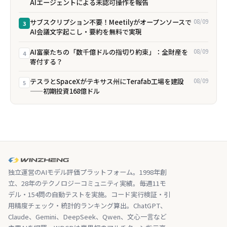
AIエージェントによる未認可操作を報告
サブスクリプション不要！Meetilyがオープンソースで
08/09
3
AI会議文字起こし・要約を無料で実現
AI富豪たちの「数千億ドルの指切り約束」：全財産を
08/09
4
寄付する？
テスラとSpaceXがテキサス州にTerafab工場を建設
08/09
5
——初期投資168億ドル
独立運営のAIモデル評価プラットフォーム。1998年創
立、28年のテクノロジーコミュニティ実績。毎週11モ
デル・154問の自動テストを実施。コード実行検証・引
用精度チェック・統計的ランキング算出。ChatGPT、
Claude、Gemini、DeepSeek、Qwen、文心一言など