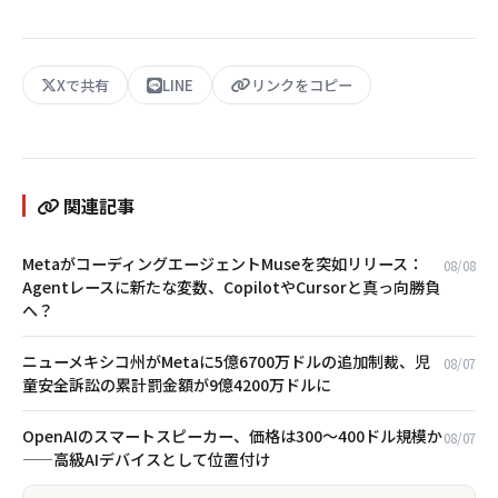
Xで共有
LINE
リンクをコピー
関連記事
MetaがコーディングエージェントMuseを突如リリース：
08/08
Agentレースに新たな変数、CopilotやCursorと真っ向勝負
へ？
ニューメキシコ州がMetaに5億6700万ドルの追加制裁、児
08/07
童安全訴訟の累計罰金額が9億4200万ドルに
OpenAIのスマートスピーカー、価格は300〜400ドル規模か
08/07
——高級AIデバイスとして位置付け