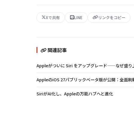
Xで共有
LINE
リンクをコピー
関連記事
Appleがついに Siri をアップグレード——なぜ
AppleのiOS 27パブリックベータ版が公開：全面刷新
SiriがAI化し、Appleの万能ハブへと進化