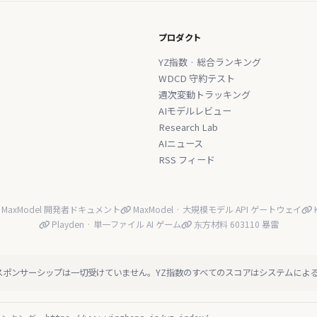
プロダクト
YZ指数 · 総合ランキング
WDCD 守約テスト
週次変動トラッキング
AIモデルレビュー
Research Lab
AIニュース
RSS フィード
MaxModel 開発者ドキュメント
MaxModel · 大規模モデル API ゲートウェイ
K
Playden · 単一ファイル AI ゲーム
东方材料 603110 暴雷
スポンサーシップは一切受けていません。YZ指数のすべてのスコアはシステムによ