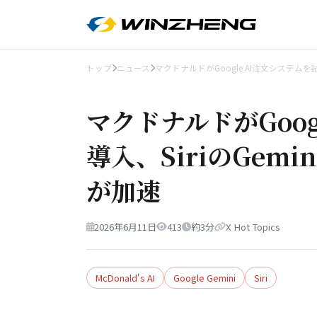
トップ
ニュース
マクドナルドがGoogle AI注文システムを
マクドナルドがGoog
導入、SiriのGem
が加速
2026年6月11日
413
約3分
X Hot Topics
McDonald's AI
Google Gemini
Siri