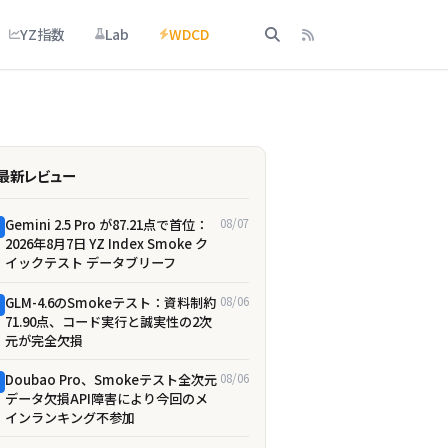
YZ指数
Lab
WDCD
最新レビュー
Gemini 2.5 Pro が87.21点で首位：
08/07
2026年8月7日 YZ Index Smoke ク
イックテスト データブリーフ
GLM-4.6のSmokeテスト：資料制約
08/06
71.90点、コード実行と誠実性の2次
元が完全欠損
Doubao Pro、Smokeテスト全次元
08/06
データ欠損――API障害により今回のメ
インランキング不参加