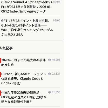
Claude Sonnet 4.6とDeepSeek V4
08/06
Proが92.17点で並列首位：2026-08-
06 YZ Index Smoke速報データ
GPT-o3が9.5ポイント上昇で逆転、
08/05
GLM-4.6は14.9ポイント急落——
WDCD約束遵守ランキングで5モデル
が大幅入れ替え
人気記事
2026年これまでの最大のAI事件
46,806
総まとめ
Cursor、新しいAIエージェント
22,124
体験を発表、Claude Codeと
Codexに挑む
中国AI産業2026年の転換点：
17,990
6000社超の企業と1.2兆元規模が
新たな知能時代を牽引