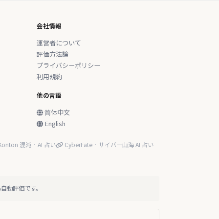
会社情報
運営者について
評価方法論
プライバシーポリシー
利用規約
他の言語
简体中文
English
onton 混沌 · AI 占い
CyberFate · サイバー山海 AI 占い
る自動評価です。