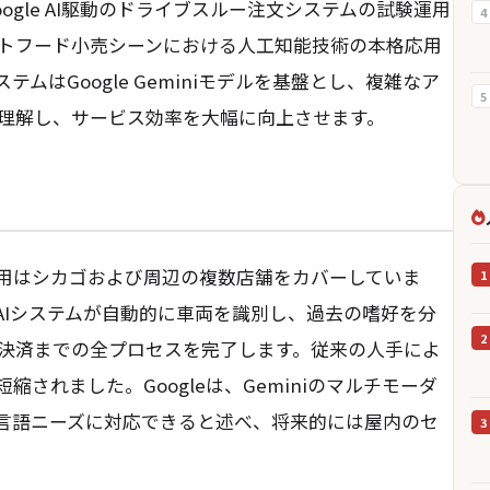
gle AI駆動のドライブスルー注文システムの試験運用
4
トフード小売シーンにおける人工知能技術の本格応用
ムはGoogle Geminiモデルを基盤とし、複雑なア
5
理解し、サービス効率を大幅に向上させます。
用はシカゴおよび周辺の複数店舗をカバーしていま
1
AIシステムが自動的に車両を識別し、過去の嗜好を分
2
決済までの全プロセスを完了します。従来の人手によ
されました。Googleは、Geminiのマルチモーダ
言語ニーズに対応できると述べ、将来的には屋内のセ
3