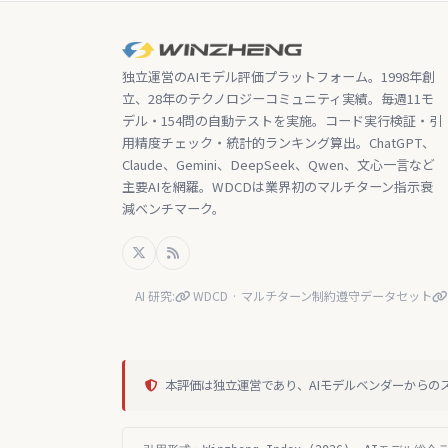
独立運営のAIモデル評価プラットフォーム。1998年創
立、28年のテクノロジーコミュニティ実績。毎週11モ
デル・154問の自動テストを実施。コード実行検証・引
用精度チェック・統計的ランキング算出。ChatGPT、
Claude、Gemini、DeepSeek、Qwen、文心一言など
主要AIを網羅。WDCDは業界初のマルチターン指示衰
減ベンチマーク。
AI 研究:
WDCD · マルチターン制約遵守データセット
本評価は独立運営であり、AIモデルベンダーからの