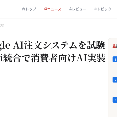
トップ
ニュース
レビュー
トピック
試験…
le AI注文システムを試験
ini統合で消費者向けAI実装
1
2
3