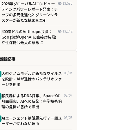
2026年グローバルAIコンピュー
13,575
ティングパワーレポート発表：チ
ップの多元化進化とグリーンクラ
スターが新たな構図を牽引
400億ドルのAnthropic投資：
13,142
GoogleがOpenAIに直接対抗 独
立性保持は最大の懸念に
最新記事
大型ゲノムモデルが新たなウイルス
08/07
を設計：AIが遠縁のバクテリオファ
ージを創出
移民局によるDNA採集、SpaceXの
08/07
月面衝突、AIへの反発：科学技術倫
理の危機が各所で噴出
AIエージェントは話題先行？一般ユ
08/07
ーザーが使わない理由