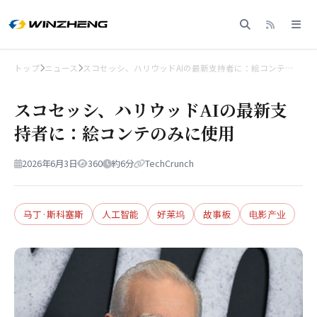
トップ
ニュース
スコセッシ、ハリウッドAIの最新支持者に：絵コンテ…
スコセッシ、ハリウッドAIの最新支
持者に：絵コンテのみに使用
2026年6月3日
360
約6分
TechCrunch
马丁·斯科塞斯
人工智能
好莱坞
故事板
电影产业