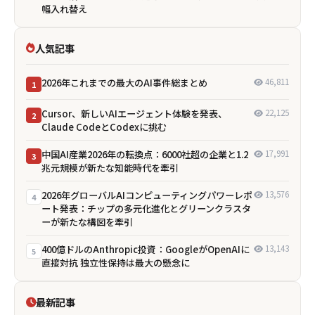
幅入れ替え
人気記事
2026年これまでの最大のAI事件総まとめ
46,811
1
Cursor、新しいAIエージェント体験を発表、
22,125
2
Claude CodeとCodexに挑む
中国AI産業2026年の転換点：6000社超の企業と1.2
17,991
3
兆元規模が新たな知能時代を牽引
2026年グローバルAIコンピューティングパワーレポ
13,576
4
ート発表：チップの多元化進化とグリーンクラスタ
ーが新たな構図を牽引
400億ドルのAnthropic投資：GoogleがOpenAIに
13,143
5
直接対抗 独立性保持は最大の懸念に
最新記事