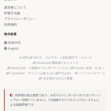
運営者について
評価方法論
プライバシーポリシー
利用規約
他の言語
简体中文
English
AI 研究:
WDCD · マルチターン制約遵守データセット
MaxModel 開発者ドキュメント
MaxModel · 大規模モデル API ゲートウェイ
Konton 混沌 · AI 占い
CyberFate · サイバー山海 AI 占い
Playden · 単一ファイル AI ゲーム
东方材料 603110 暴雷
本評価は独立運営であり、AIモデルベンダーからのスポンサーシ
ップは一切受けていません。YZ指数のすべてのスコアはシステムに
よる自動評価です。