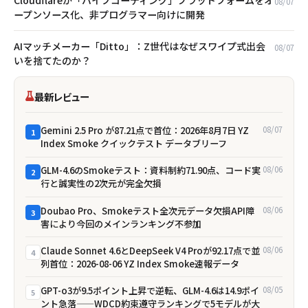
08/07
ープンソース化、非プログラマー向けに開発
AIマッチメーカー「Ditto」：Z世代はなぜスワイプ式出会
08/07
いを捨てたのか？
最新レビュー
Gemini 2.5 Pro が87.21点で首位：2026年8月7日 YZ
08/07
1
Index Smoke クイックテスト データブリーフ
GLM-4.6のSmokeテスト：資料制約71.90点、コード実
08/06
2
行と誠実性の2次元が完全欠損
Doubao Pro、Smokeテスト全次元データ欠損――API障
08/06
3
害により今回のメインランキング不参加
Claude Sonnet 4.6とDeepSeek V4 Proが92.17点で並
08/06
4
列首位：2026-08-06 YZ Index Smoke速報データ
GPT-o3が9.5ポイント上昇で逆転、GLM-4.6は14.9ポイ
08/05
5
ント急落——WDCD約束遵守ランキングで5モデルが大