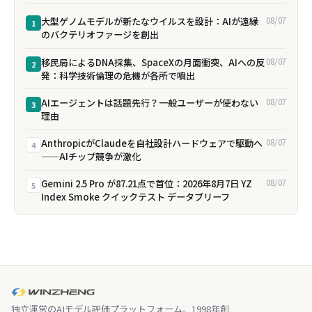
大型ゲノムモデルが新たなウイルスを設計：AIが遠縁
08/07
1
のバクテリオファージを創出
移民局によるDNA採集、SpaceXの月面衝突、AIへの反
08/07
2
発：科学技術倫理の危機が各所で噴出
AIエージェントは話題先行？一般ユーザーが使わない
08/07
3
理由
AnthropicがClaudeを自社設計ハードウェアで駆動へ
08/07
4
——AIチップ競争が激化
Gemini 2.5 Pro が87.21点で首位：2026年8月7日 YZ
08/07
5
Index Smoke クイックテスト データブリーフ
独立運営のAIモデル評価プラットフォーム。1998年創