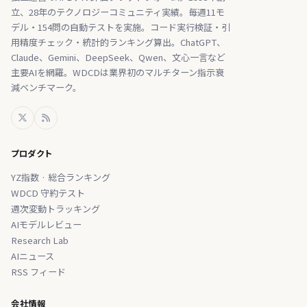
立、28年のテクノロジーコミュニティ実績。毎週11モ
デル・154問の自動テストを実施。コード実行検証・引
用精度チェック・統計的ランキング算出。ChatGPT、
Claude、Gemini、DeepSeek、Qwen、文心一言など
主要AIを網羅。WDCDは業界初のマルチターン指示衰
減ベンチマーク。
プロダクト
YZ指数 · 総合ランキング
WDCD 守約テスト
週次変動トラッキング
AIモデルレビュー
Research Lab
AIニュース
RSS フィード
会社情報