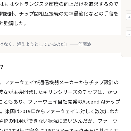
はもはやトランジスタ密度の向上だけを追求するので
調設計、チップ間相互接続の効率最適化などの手段を
4
と強調した。
5
はなく、超えようとしているのだ」——何庭波
？
ち、ファーウェイが通信機器メーカーからチップ設計の
彼女が主導開発したキリンシリーズのチップは、かつ
こともあり、ファーウェイ自社開発のAscend AIチップ
る。米国は2019年からファーウェイに対して数次にわた
やIPの利用ができない状況に追い込んだが、ファーウ
2024年に完全にRISC-Vアーキテクチャに基づくサ