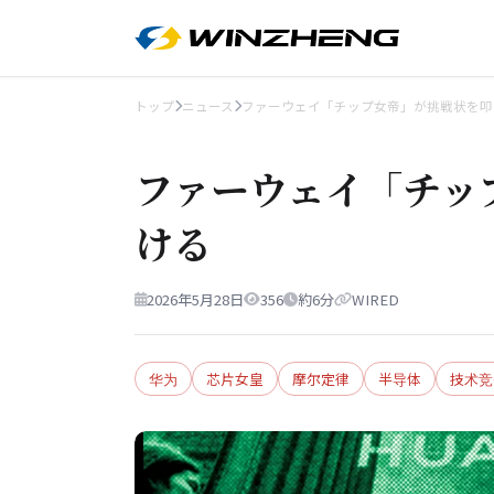
トップ
ニュース
ファーウェイ「チップ女帝」が挑戦状を叩
ファーウェイ「チッ
ける
2026年5月28日
356
約6分
WIRED
华为
芯片女皇
摩尔定律
半导体
技术竞