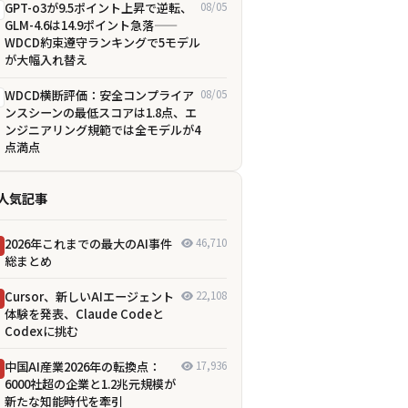
GPT-o3が9.5ポイント上昇で逆転、
08/05
GLM-4.6は14.9ポイント急落——
WDCD約束遵守ランキングで5モデル
が大幅入れ替え
WDCD横断評価：安全コンプライア
08/05
ンスシーンの最低スコアは1.8点、エ
ンジニアリング規範では全モデルが4
点満点
人気記事
2026年これまでの最大のAI事件
46,710
総まとめ
Cursor、新しいAIエージェント
22,108
体験を発表、Claude Codeと
Codexに挑む
中国AI産業2026年の転換点：
17,936
6000社超の企業と1.2兆元規模が
新たな知能時代を牽引