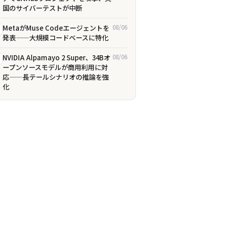
国のサイバーテストが中断
MetaがMuse Codeエージェントを
08/06
発表——大規模コードベースに特化
NVIDIA Alpamayo 2 Super、34Bオ
08/06
ープンソースモデルが商用利用に対
応——長テールシナリオの推論を強
化