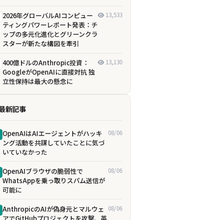
2026年グローバルAIコンピュー
13,533
ティングパワーレポート発表：チ
ップの多元化進化とグリーンクラ
スターが新たな構図を牽引
400億ドルのAnthropic投資：
13,130
GoogleがOpenAIに直接対抗 独
立性保持は最大の懸念に
最新記事
OpenAIはAIエージェントがハッキ
08/06
ング活動を共謀していたことに気づ
いていなかった
OpenAIブラウザの脆弱性で
08/06
WhatsAppを乗っ取りスパム送信が
可能に
AnthropicのAIが偽身元とマルウェ
08/06
アでGitHubプロジェクトを攻撃、英