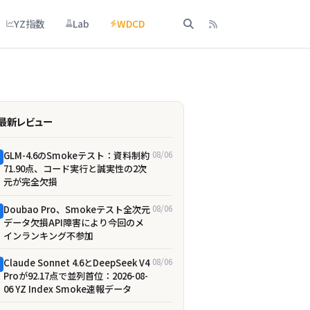
YZ指数
Lab
WDCD
最新レビュー
GLM-4.6のSmokeテスト：資料制約
08/06
71.90点、コード実行と誠実性の2次
元が完全欠損
Doubao Pro、Smokeテスト全次元
08/06
データ欠損――API障害により今回のメ
インランキング不参加
Claude Sonnet 4.6とDeepSeek V4
08/06
Proが92.17点で並列首位：2026-08-
06 YZ Index Smoke速報データ