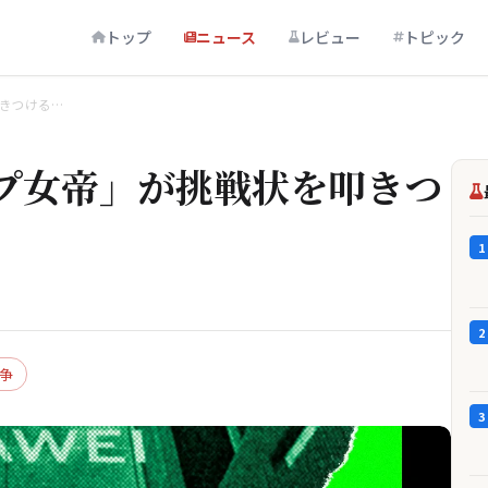
トップ
ニュース
レビュー
トピック
きつける…
プ女帝」が挑戦状を叩きつ
1
2
争
3