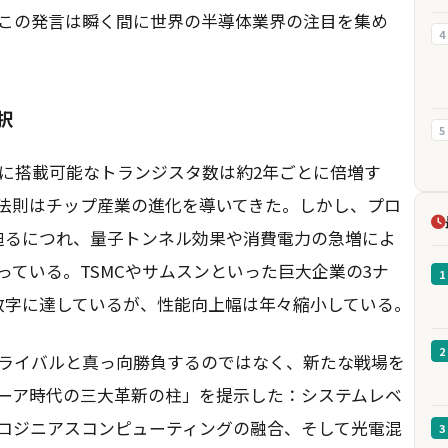
この発言は瞬く間に世界の半導体業界の注目を集め
4
択
5
上に搭載可能なトランジスタ数は約2年ごとに倍増す
法則はチップ産業の進化を導いてきた。しかし、プロ
迫るにつれ、量子トンネル効果や消費電力の急増によ
ている。TSMCやサムスンといった巨大企業の3ナ
1
数字に達しているが、性能向上幅は年々縮小している。
2
ライバルと真っ向勝負するのではなく、新たな戦場を
ーア時代の三大革新の柱」を提示した：システムレベ
ロジニアスコンピューティングの融合、そして光電混
3