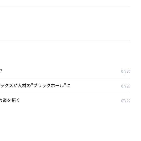
？
07/30
ックスが人材の"ブラックホール"に
07/28
の道を拓く
07/22