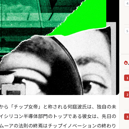
4
5
1
2
から「チップ女帝」と称される何庭波氏は、独自の未
イシリコン半導体部門のトップである彼女は、先日の
3
ムーアの法則の終焉はチップイノベーションの終わり