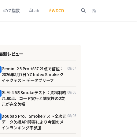
YZ指数
Lab
WDCD
最新レビュー
Gemini 2.5 Pro が87.21点で首位：
08/07
2026年8月7日 YZ Index Smoke ク
イックテスト データブリーフ
GLM-4.6のSmokeテスト：資料制約
08/06
71.90点、コード実行と誠実性の2次
元が完全欠損
Doubao Pro、Smokeテスト全次元
08/06
データ欠損――API障害により今回のメ
インランキング不参加