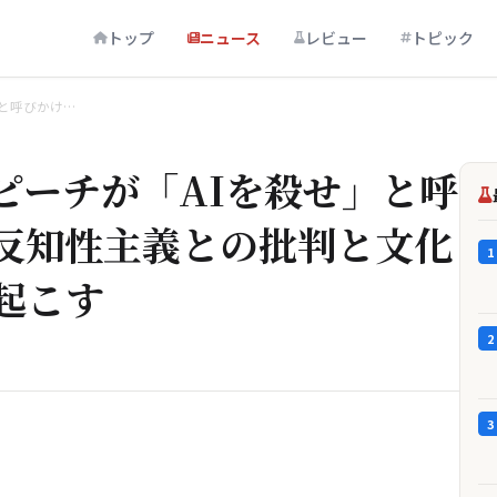
トップ
ニュース
レビュー
トピック
と呼びかけ…
ピーチが「AIを殺せ」と呼
反知性主義との批判と文化
1
起こす
2
3