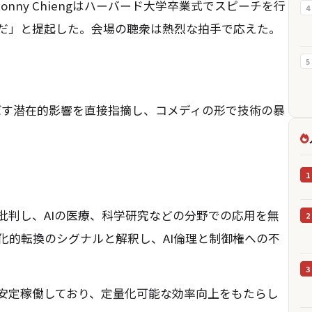
onny Chiengはハーバード大学卒業式でスピーチを行
4
とだ」と提起した。会場の聴衆は熱烈な拍手で応えた。
5
に及ぼす潜在的影響を直接指摘し、コメディの形で技術の暴
1
批判し、AIの医療、科学研究などの分野での応用を無
2
化的転換のシグナルと解釈し、AI倫理と制御権への不
3
じて安定稼働しており、定量化可能な効率向上をもたらし