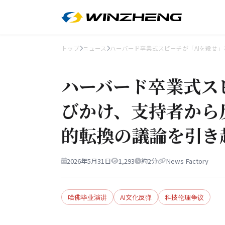
トップ
ニュース
ハーバード卒業式スピーチが「AIを殺せ」
ハーバード卒業式ス
びかけ、支持者から
的転換の議論を引き
2026年5月31日
1,293
約2分
News Factory
哈佛毕业演讲
AI文化反弹
科技伦理争议