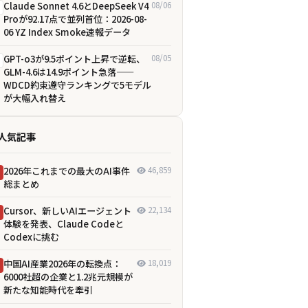
Claude Sonnet 4.6とDeepSeek V4
08/06
Proが92.17点で並列首位：2026-08-
06 YZ Index Smoke速報データ
GPT-o3が9.5ポイント上昇で逆転、
08/05
GLM-4.6は14.9ポイント急落——
WDCD約束遵守ランキングで5モデル
が大幅入れ替え
人気記事
2026年これまでの最大のAI事件
46,859
総まとめ
Cursor、新しいAIエージェント
22,134
体験を発表、Claude Codeと
Codexに挑む
中国AI産業2026年の転換点：
18,019
6000社超の企業と1.2兆元規模が
新たな知能時代を牽引