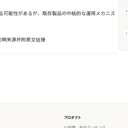
4
める可能性があるが、既存製品の中核的な運用メカニズ
5
请注明来源并附原文链接
プロダクト
YZ指数 · 総合ランキング