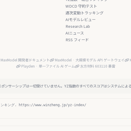
WDCD 守約テスト
週次変動トラッキング
AIモデルレビュー
Research Lab
AIニュース
RSS フィード
MaxModel 開発者ドキュメント
MaxModel · 大規模モデル API ゲートウェイ
K
Playden · 単一ファイル AI ゲーム
东方材料 603110 暴雷
スポンサーシップは一切受けていません。YZ指数のすべてのスコアはシステムによ
ング. https://www.winzheng.jp/yz-index/