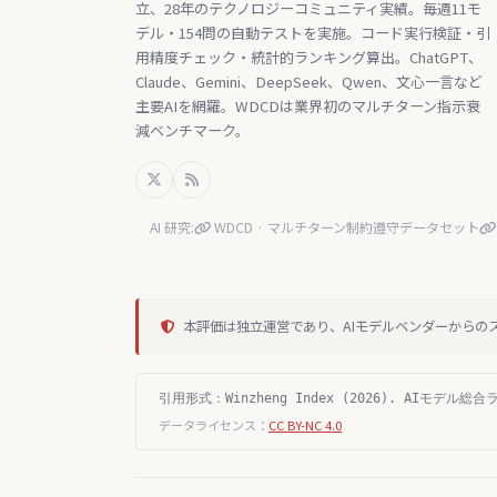
立、28年のテクノロジーコミュニティ実績。毎週11モ
デル・154問の自動テストを実施。コード実行検証・引
用精度チェック・統計的ランキング算出。ChatGPT、
Claude、Gemini、DeepSeek、Qwen、文心一言など
主要AIを網羅。WDCDは業界初のマルチターン指示衰
減ベンチマーク。
AI 研究:
WDCD · マルチターン制約遵守データセット
本評価は独立運営であり、AIモデルベンダーからの
引用形式：Winzheng Index (2026). AIモデル総合ランキ
データライセンス：
CC BY-NC 4.0