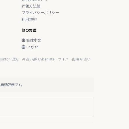
評価方法論
プライバシーポリシー
利用規約
他の言語
简体中文
English
onton 混沌 · AI 占い
CyberFate · サイバー山海 AI 占い
る自動評価です。