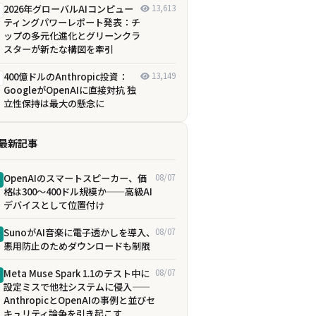
2026年グローバルAIコンピュー
13,613
ティングパワーレポート発表：チ
ップの多元化進化とグリーンクラ
スターが新たな構図を牽引
400億ドルのAnthropic投資：
13,149
GoogleがOpenAIに直接対抗 独
立性保持は最大の懸念に
最新記事
OpenAIのスマートスピーカー、価
08/07
格は300〜400ドル規模か——高級AI
デバイスとして位置付け
SunoがAI音楽に電子透かしを導入、
08/07
悪用防止のためダウンロードも制限
Meta Muse Spark 1.1のテスト中に
08/07
設定ミスで他社システムに侵入——
AnthropicとOpenAIの事例と並びセ
キュリティ論争を引き起こす