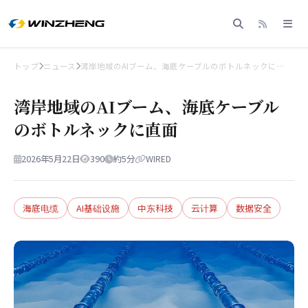
トップ
ニュース
湾岸地域のAIブーム、海底ケーブルのボトルネックに…
湾岸地域のAIブーム、海底ケーブル
のボトルネックに直面
2026年5月22日
390
約5分
WIRED
海底电缆
AI基础设施
中东科技
云计算
数据安全