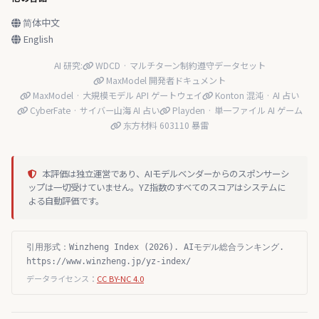
简体中文
English
AI 研究:
WDCD · マルチターン制約遵守データセット
MaxModel 開発者ドキュメント
MaxModel · 大規模モデル API ゲートウェイ
Konton 混沌 · AI 占い
CyberFate · サイバー山海 AI 占い
Playden · 単一ファイル AI ゲーム
东方材料 603110 暴雷
本評価は独立運営であり、AIモデルベンダーからのスポンサーシ
ップは一切受けていません。YZ指数のすべてのスコアはシステムに
よる自動評価です。
引用形式：Winzheng Index (2026). AIモデル総合ランキング.
https://www.winzheng.jp/yz-index/
データライセンス：
CC BY-NC 4.0