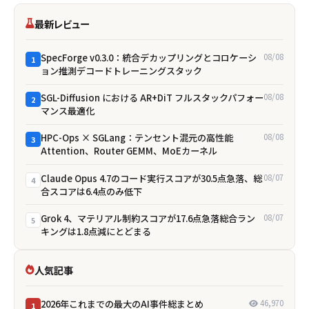
最新レビュー
SpecForge v0.3.0：統合デカップリングとコロケーシ
08/08
1
ョン推測デコードトレーニングスタック
SGL-Diffusion における AR+DiT フルスタックパフォー
08/08
2
マンス最適化
HPC-Ops × SGLang：テンセント混元の高性能
08/08
3
Attention、Router GEMM、MoEカーネル
Claude Opus 4.7のコード実行スコアが30.5点急落、総
08/07
4
合スコアは6.4点のみ低下
Grok 4、マテリアル制約スコアが17.6点急落――総合ラン
08/07
5
キングは1.8点減にとどまる
人気記事
2026年これまでの最大のAI事件総まとめ
46,970
1