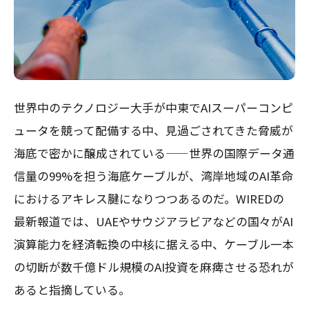
世界中のテクノロジー大手が中東でAIスーパーコンピ
ュータを競って配備する中、見過ごされてきた脅威が
海底で密かに醸成されている——世界の国際データ通
信量の99%を担う海底ケーブルが、湾岸地域のAI革命
におけるアキレス腱になりつつあるのだ。WIREDの
最新報道では、UAEやサウジアラビアなどの国々がAI
演算能力を経済転換の中核に据える中、ケーブル一本
の切断が数千億ドル規模のAI投資を麻痺させる恐れが
あると指摘している。