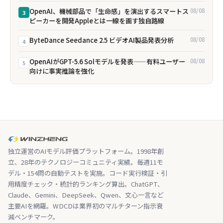
OpenAI、機械部品で「生命感」を演出するスマートス
08/08
3
ピーカーを開発――Appleとは一線を画す独自路線
ByteDance Seedance 2.5 ビデオAI製品発表分析
08/08
4
OpenAIがGPT-5.6 Solモデルを発表——有料ユーザー
08/08
5
向けに事実推論を強化
独立運営のAIモデル評価プラットフォーム。1998年創
立、28年のテクノロジーコミュニティ実績。毎週11モ
デル・154問の自動テストを実施。コード実行検証・引
用精度チェック・統計的ランキング算出。ChatGPT、
Claude、Gemini、DeepSeek、Qwen、文心一言など
主要AIを網羅。WDCDは業界初のマルチターン指示衰
減ベンチマーク。