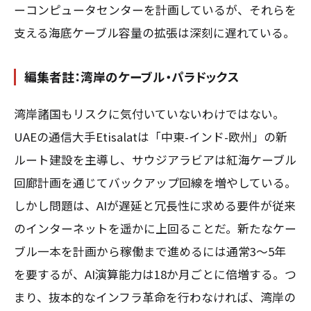
ーコンピュータセンターを計画しているが、それらを
支える海底ケーブル容量の拡張は深刻に遅れている。
編集者註：湾岸のケーブル・パラドックス
湾岸諸国もリスクに気付いていないわけではない。
UAEの通信大手Etisalatは「中東-インド-欧州」の新
ルート建設を主導し、サウジアラビアは紅海ケーブル
回廊計画を通じてバックアップ回線を増やしている。
しかし問題は、AIが遅延と冗長性に求める要件が従来
のインターネットを遥かに上回ることだ。新たなケー
ブル一本を計画から稼働まで進めるには通常3〜5年
を要するが、AI演算能力は18か月ごとに倍増する。つ
まり、抜本的なインフラ革命を行わなければ、湾岸の