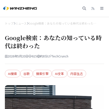
トップ
ニュース
Google検索：あなたの知っている時代は終わった…
Google検索：あなたの知っている時
代は終わった
2026年5月20日
615
約8分
TechCrunch
AI搜索
谷歌
搜索引擎
AI变革
内容生态