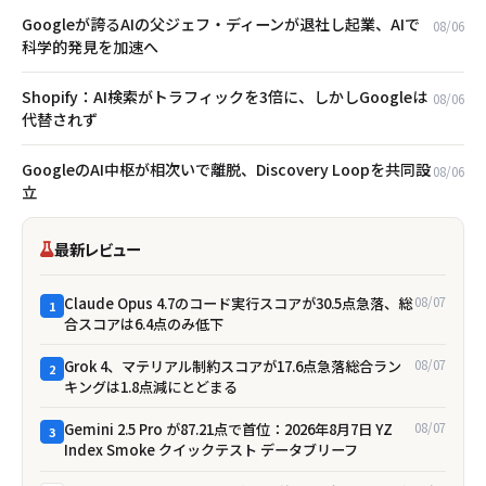
Googleが誇るAIの父ジェフ・ディーンが退社し起業、AIで
08/06
科学的発見を加速へ
Shopify：AI検索がトラフィックを3倍に、しかしGoogleは
08/06
代替されず
GoogleのAI中枢が相次いで離脱、Discovery Loopを共同設
08/06
立
最新レビュー
Claude Opus 4.7のコード実行スコアが30.5点急落、総
08/07
1
合スコアは6.4点のみ低下
Grok 4、マテリアル制約スコアが17.6点急落――総合ラン
08/07
2
キングは1.8点減にとどまる
Gemini 2.5 Pro が87.21点で首位：2026年8月7日 YZ
08/07
3
Index Smoke クイックテスト データブリーフ