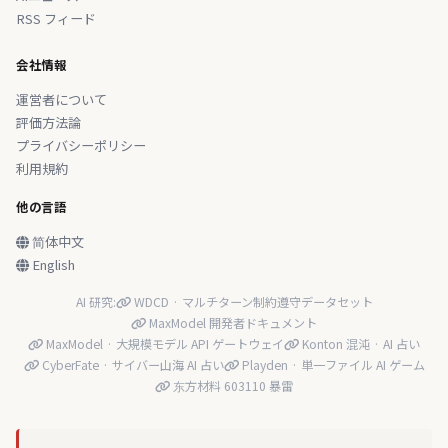
RSS フィード
会社情報
運営者について
評価方法論
プライバシーポリシー
利用規約
他の言語
简体中文
English
AI 研究:
WDCD · マルチターン制約遵守データセット
MaxModel 開発者ドキュメント
MaxModel · 大規模モデル API ゲートウェイ
Konton 混沌 · AI 占い
CyberFate · サイバー山海 AI 占い
Playden · 単一ファイル AI ゲーム
东方材料 603110 暴雷