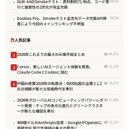
GLM-4.6のSmokeテスト：資料制約71.90点、コード実
08/06
4
行と誠実性の2次元が完全欠損
Doubao Pro、Smokeテスト全次元データ欠損――API障
08/06
5
害により今回のメインランキング不参加
人気記事
2026年これまでの最大のAI事件総まとめ
46,934
1
Cursor、新しいAIエージェント体験を発表、
22,145
2
Claude CodeとCodexに挑む
中国AI産業2026年の転換点：6000社超の企業と1.2
18,070
3
兆元規模が新たな知能時代を牽引
2026年グローバルAIコンピューティングパワーレポ
13,668
4
ート発表：チップの多元化進化とグリーンクラスタ
ーが新たな構図を牽引
400億ドルのAnthropic投資：GoogleがOpenAIに
13,163
5
直接対抗 独立性保持は最大の懸念に