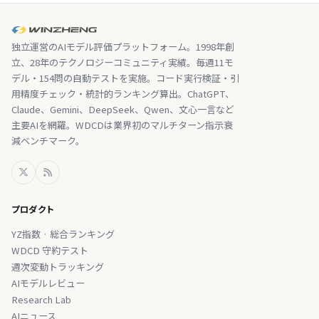
独立運営のAIモデル評価プラットフォーム。1998年創
立、28年のテクノロジーコミュニティ実績。毎週11モ
デル・154問の自動テストを実施。コード実行検証・引
用精度チェック・統計的ランキング算出。ChatGPT、
Claude、Gemini、DeepSeek、Qwen、文心一言など
主要AIを網羅。WDCDは業界初のマルチターン指示衰
減ベンチマーク。
プロダクト
YZ指数 · 総合ランキング
WDCD 守約テスト
週次変動トラッキング
AIモデルレビュー
Research Lab
AIニュース