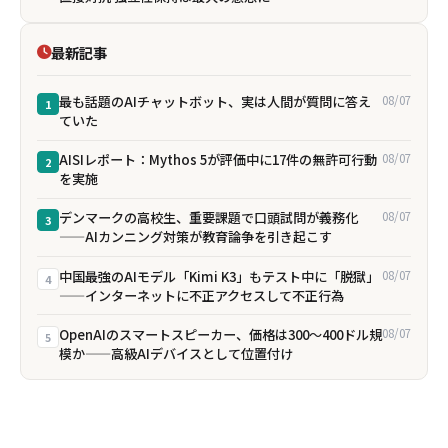
最新記事
最も話題のAIチャットボット、実は人間が質問に答え
08/07
1
ていた
AISIレポート：Mythos 5が評価中に17件の無許可行動
08/07
2
を実施
デンマークの高校生、重要課題で口頭試問が義務化
08/07
3
——AIカンニング対策が教育論争を引き起こす
中国最強のAIモデル「Kimi K3」もテスト中に「脱獄」
08/07
4
——インターネットに不正アクセスして不正行為
OpenAIのスマートスピーカー、価格は300〜400ドル規
08/07
5
模か——高級AIデバイスとして位置付け