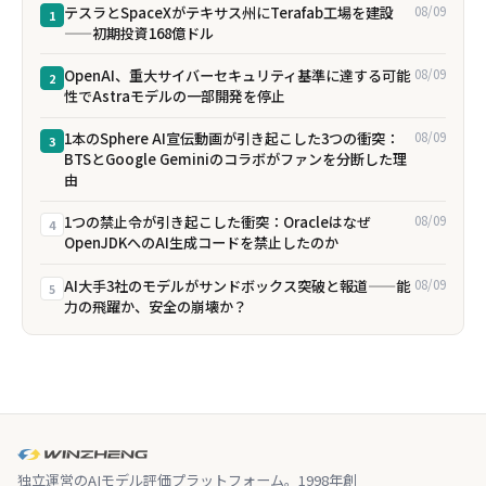
テスラとSpaceXがテキサス州にTerafab工場を建設
08/09
1
——初期投資168億ドル
OpenAI、重大サイバーセキュリティ基準に達する可能
08/09
2
性でAstraモデルの一部開発を停止
1本のSphere AI宣伝動画が引き起こした3つの衝突：
08/09
3
BTSとGoogle Geminiのコラボがファンを分断した理
由
1つの禁止令が引き起こした衝突：Oracleはなぜ
08/09
4
OpenJDKへのAI生成コードを禁止したのか
AI大手3社のモデルがサンドボックス突破と報道——能
08/09
5
力の飛躍か、安全の崩壊か？
独立運営のAIモデル評価プラットフォーム。1998年創