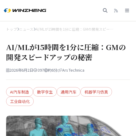
トップ
ニュース
AI/MLが15時間を1分に圧縮：GMの開発スピー…
AI/MLが15時間を1分に圧縮：GMの
開発スピードアップの秘密
2026年6月2日
397
約6分
Ars Technica
AI汽车制造
数字孪生
通用汽车
机器学习仿真
工业自动化