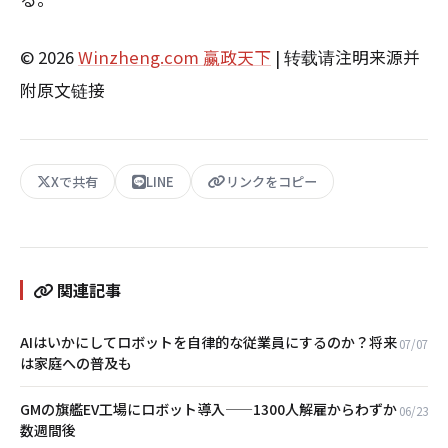
© 2026
Winzheng.com 赢政天下
| 转载请注明来源并
附原文链接
Xで共有
LINE
リンクをコピー
関連記事
AIはいかにしてロボットを自律的な従業員にするのか？将来
07/07
は家庭への普及も
GMの旗艦EV工場にロボット導入——1300人解雇からわずか
06/23
数週間後