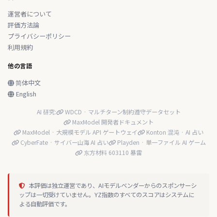
運営者について
評価方法論
プライバシーポリシー
利用規約
他の言語
简体中文
English
AI 研究:
WDCD · マルチターン制約遵守データセット
MaxModel 開発者ドキュメント
MaxModel · 大規模モデル API ゲートウェイ
Konton 混沌 · AI 占い
CyberFate · サイバー山海 AI 占い
Playden · 単一ファイル AI ゲーム
东方材料 603110 暴雷
本評価は独立運営であり、AIモデルベンダーからのスポンサーシ
ップは一切受けていません。YZ指数のすべてのスコアはシステムに
よる自動評価です。