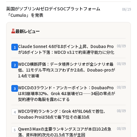
英国がソブリンAIゼロデイSOCプラットフォーム
06/19
「Cumulo」を発表
最新レビュー
Claude Sonnet 4.6が8.8ポイント上昇、Doubao Pro
08/09
1
が16ポイント下落：WDCD v3.1で約束遵守能力に分化
WDCD横断評価：データ境界シナリオが全シナリオ最
08/09
2
低、11モデル平均スコアわずか2.8点、Doubao-proが
1.4点で崩壊
WDCDの3ラウンド・アンカーポイント：DoubaoPro
08/09
3
はR3崩壊率32%、Grok 4は崩壊ゼロ——34回の零点が
契約遵守の亀裂を露わにする
WDCD守約ランキング：Grok 4が91.04点で首位、
08/09
4
Doubao Proは58点で最下位――その差33点
Qwen3 Maxの主要ランキングスコアが本日10.2点急
08/09
5
落、資料制約次元の21.5点下落が主因