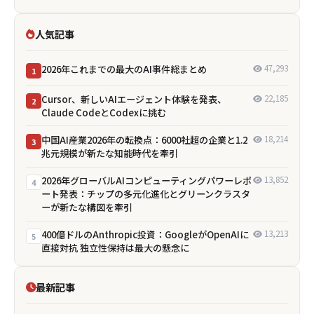
人気記事
2026年これまでの最大のAI事件総まとめ
47,293
1
Cursor、新しいAIエージェント体験を発表、
22,185
2
Claude CodeとCodexに挑む
中国AI産業2026年の転換点：6000社超の企業と1.2
18,214
3
兆元規模が新たな知能時代を牽引
2026年グローバルAIコンピューティングパワーレポ
13,852
4
ート発表：チップの多元化進化とグリーンクラスタ
ーが新たな構図を牽引
400億ドルのAnthropic投資：GoogleがOpenAIに
13,213
5
直接対抗 独立性保持は最大の懸念に
最新記事