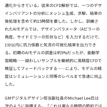
適化からきている。従来のCFD解析では、一つのデザ
インバリアントの分析にメッシュ生成、求解、結果の
後処理を含めて約15時間を要した。しかし、訓練さ
れたAIモデルでは、デザインパラメータ（Aピラーの
角度、サイドミラーの形状など）を入力するだけで、
1分以内に抗力係数と気流の可視化結果を出力でき
る。初期のAIモデルの誤差は約5%だったが、能動学
習戦略——疑わしいサンプルを継続的に高精度CFDで
検証してフィードバックする——により、モデルの精
度はシミュレーションと同等のレベルまで急速に向上
した。
GMデジタルデザイン担当副社長のMichael Lee氏は
次のように指摘する。「これは単なる時間の節約では