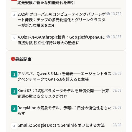
兆元規模が新たな知能時代を牽引
2026年グローバルAIコンピューティングパワーレポ
13,782
4
ート発表：チップの多元化進化とグリーンクラスタ
ーが新たな構図を牽引
400億ドルのAnthropic投資：GoogleがOpenAIに
13,193
5
直接対抗 独立性保持は最大の懸念に
最新記事
アリババ、Qwen3.8-Maxを発表——エージェントタス
08/08
1
クベンチマークでGPT-5.6を超えると主張
Kimi K3：2.8兆パラメータモデルを無償公開——計算
08/08
2
資源の壁と安全リスクが共存
DeepMindの気象モデル、予報に1日分の優位性をもた
08/08
3
らす
GmailとGoogle DocsでGeminiをオフにする方法
08/08
4