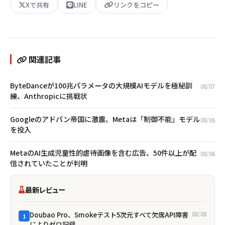
Xで共有
LINE
リンクをコピー
関連記事
ByteDanceが100兆パラメータの大規模AIモデルを極秘訓
08/07
練、Anthropicに挑戦状
Googleのアドパン帝国に激震、Metaは「制御不能」モデル
08/06
を投入
MetaのAI生成児童性的虐待画像を含む広告、50件以上が配
08/06
信されていたことが判明
最新レビュー
Doubao Pro、Smokeテスト5次元すべて欠席――API障害
08/08
1
によりゼロ記録