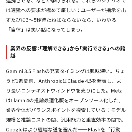
連携させる、などが挙げられる。これらのシナリオで
は遅延への要求が極めて厳しい：ユーザーが指示を出
すたびに3〜5秒待たねばならないなら、いわゆる
「自律」は笑い話になってしまう。
業界の反響：「理解できる」から「実行できる」への跨
越
Gemini 3.5 Flashの発表タイミングは興味深い。ちょ
うど1週間前、AnthropicはClaude 4.5を発表し、よ
り長いコンテキストウィンドウを売りにした。Meta
はLlama 4の推論最適化版をオープンソース化した。
業界全体がバランスポイントを模索している：モデル
規模と推論コストの間、汎用能力と垂直効率の間で。
Googleはより極端な道を選んだ——Flashを「行動