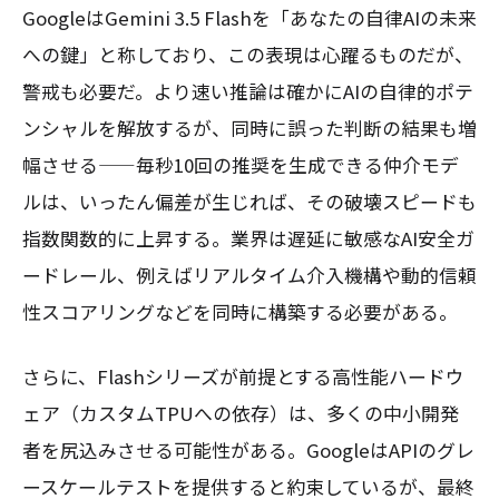
GoogleはGemini 3.5 Flashを「あなたの自律AIの未来
への鍵」と称しており、この表現は心躍るものだが、
警戒も必要だ。より速い推論は確かにAIの自律的ポテ
ンシャルを解放するが、同時に誤った判断の結果も増
幅させる——毎秒10回の推奨を生成できる仲介モデ
ルは、いったん偏差が生じれば、その破壊スピードも
指数関数的に上昇する。業界は遅延に敏感なAI安全ガ
ードレール、例えばリアルタイム介入機構や動的信頼
性スコアリングなどを同時に構築する必要がある。
さらに、Flashシリーズが前提とする高性能ハードウ
ェア（カスタムTPUへの依存）は、多くの中小開発
者を尻込みさせる可能性がある。GoogleはAPIのグレ
ースケールテストを提供すると約束しているが、最終