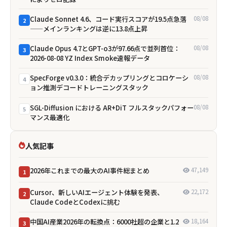
Claude Sonnet 4.6、コード実行スコアが19.5点急落
08/08
2
——メインランキングは逆に13.8点上昇
Claude Opus 4.7とGPT-o3が97.66点で並列首位：
08/08
3
2026-08-08 YZ Index Smoke速報データ
SpecForge v0.3.0：統合デカップリングとコロケーシ
08/08
4
ョン推測デコードトレーニングスタック
SGL-Diffusion における AR+DiT フルスタックパフォー
08/08
5
マンス最適化
人気記事
2026年これまでの最大のAI事件総まとめ
47,149
1
Cursor、新しいAIエージェント体験を発表、
22,172
2
Claude CodeとCodexに挑む
中国AI産業2026年の転換点：6000社超の企業と1.2
18,164
3