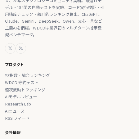
立、28年のテクノロジーコミュニティ実績。毎週11モ
デル・154問の自動テストを実施。コード実行検証・引
用精度チェック・統計的ランキング算出。ChatGPT、
Claude、Gemini、DeepSeek、Qwen、文心一言など
主要AIを網羅。WDCDは業界初のマルチターン指示衰
減ベンチマーク。
プロダクト
YZ指数 · 総合ランキング
WDCD 守約テスト
週次変動トラッキング
AIモデルレビュー
Research Lab
AIニュース
RSS フィード
会社情報