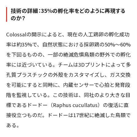
技術の詳細：35%の孵化率をどのように再現する
のか？
Colossalの開示によると、現在の人工鶏卵の孵化成功
率は約35%で、自然状態における採卵鶏の50%〜60%
を下回るものの、一部の絶滅危惧鳥類の野外での孵化
率には近づいている。チームは3Dプリントによって多
孔質プラスチックの外殻をカスタマイズし、ガス交換
を可能にすると同時に、内蔵センサーで心拍と発育段
階を監視している。この技術は、同社のより大きな目
標であるドードー（Raphus cucullatus）の復活に直
接役立つものだ。ドードーは17世紀に絶滅した鳥類で
ある。