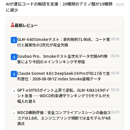
AIが遺伝コードの解読を支援：20種類のアミノ酸が19種類
05/01
に減少
最新レビュー
GLM-4.6のSmokeテスト：資料制約71.90点、コード実
08/06
1
行と誠実性の2次元が完全欠損
Doubao Pro、Smokeテスト全次元データ欠損――API障
08/06
2
害により今回のメインランキング不参加
Claude Sonnet 4.6とDeepSeek V4 Proが92.17点で並
08/06
3
列首位：2026-08-06 YZ Index Smoke速報データ
GPT-o3が9.5ポイント上昇で逆転、GLM-4.6は14.9ポイ
08/05
4
ント急落——WDCD約束遵守ランキングで5モデルが大
幅入れ替え
WDCD横断評価：安全コンプライアンスシーンの最低ス
08/05
5
コアは1.8点、エンジニアリング規範では全モデルが4点
満点