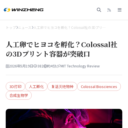
トップ
ニュース
人工卵でヒヨコを孵化？Colossal社の3Dプリ…
人工卵でヒヨコを孵化？Colossal社
の3Dプリント容器が突破口
2026年5月19日
382
約4分
MIT Technology Review
3D打印
人工孵化
复活灭绝物种
Colossal Biosciences
合成生物学