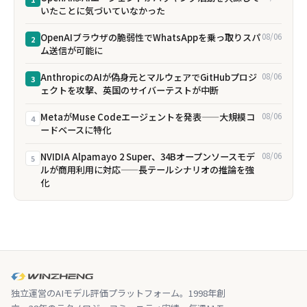
いたことに気づいていなかった
OpenAIブラウザの脆弱性でWhatsAppを乗っ取りスパ
08/06
2
ム送信が可能に
AnthropicのAIが偽身元とマルウェアでGitHubプロジ
08/06
3
ェクトを攻撃、英国のサイバーテストが中断
MetaがMuse Codeエージェントを発表——大規模コ
08/06
4
ードベースに特化
NVIDIA Alpamayo 2 Super、34Bオープンソースモデ
08/06
5
ルが商用利用に対応——長テールシナリオの推論を強
化
独立運営のAIモデル評価プラットフォーム。1998年創