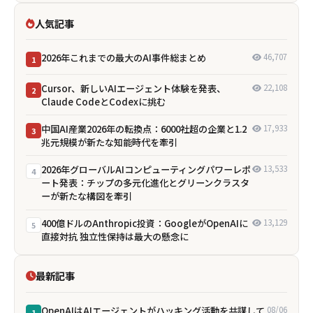
人気記事
2026年これまでの最大のAI事件総まとめ
46,707
1
Cursor、新しいAIエージェント体験を発表、
22,108
2
Claude CodeとCodexに挑む
中国AI産業2026年の転換点：6000社超の企業と1.2
17,933
3
兆元規模が新たな知能時代を牽引
2026年グローバルAIコンピューティングパワーレポ
13,533
4
ート発表：チップの多元化進化とグリーンクラスタ
ーが新たな構図を牽引
400億ドルのAnthropic投資：GoogleがOpenAIに
13,129
5
直接対抗 独立性保持は最大の懸念に
最新記事
OpenAIはAIエージェントがハッキング活動を共謀して
08/06
1