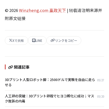
© 2026
Winzheng.com 赢政天下
| 转载请注明来源并
附原文链接
Xで共有
LINE
リンクをコピー
関連記事
3Dプリント人型ロボット脚：2500ドルで実験を自由に走ら
05/27
せる
人工卵の突破：3Dプリント卵殻でヒヨコ孵化に成功；マス
05/20
ク敗訴の内幕