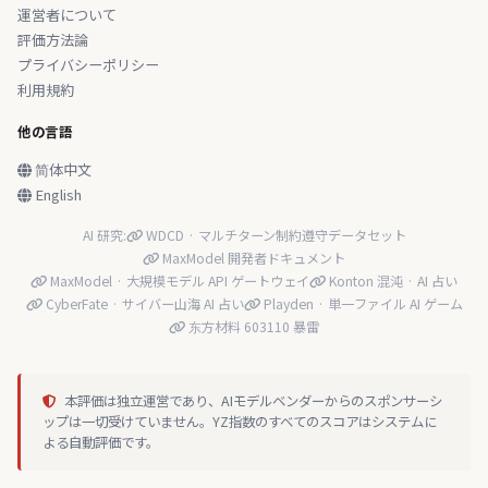
運営者について
評価方法論
プライバシーポリシー
利用規約
他の言語
简体中文
English
AI 研究:
WDCD · マルチターン制約遵守データセット
MaxModel 開発者ドキュメント
MaxModel · 大規模モデル API ゲートウェイ
Konton 混沌 · AI 占い
CyberFate · サイバー山海 AI 占い
Playden · 単一ファイル AI ゲーム
东方材料 603110 暴雷
本評価は独立運営であり、AIモデルベンダーからのスポンサーシ
ップは一切受けていません。YZ指数のすべてのスコアはシステムに
よる自動評価です。