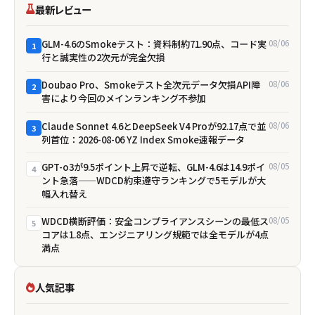
最新レビュー
GLM-4.6のSmokeテスト：資料制約71.90点、コード実
08/06
1
行と誠実性の2次元が完全欠損
Doubao Pro、Smokeテスト全次元データ欠損――API障
08/06
2
害により今回のメインランキング不参加
Claude Sonnet 4.6とDeepSeek V4 Proが92.17点で並
08/06
3
列首位：2026-08-06 YZ Index Smoke速報データ
GPT-o3が9.5ポイント上昇で逆転、GLM-4.6は14.9ポイ
08/05
4
ント急落——WDCD約束遵守ランキングで5モデルが大
幅入れ替え
WDCD横断評価：安全コンプライアンスシーンの最低ス
08/05
5
コアは1.8点、エンジニアリング規範では全モデルが4点
満点
人気記事