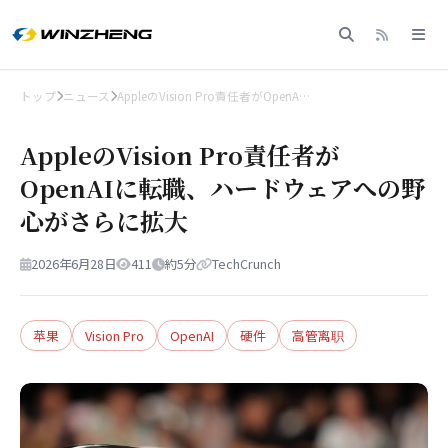
トップ
ニュース
AppleのVision Pro責任者がOpenA…
AppleのVision Pro責任者が
OpenAIに転職、ハードウェアへの野
心がさらに拡大
2026年6月28日
411
約5分
TechCrunch
苹果
Vision Pro
OpenAI
硬件
高管离职