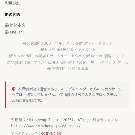
利用規約
他の言語
简体中文
English
AI 研究:
WDCD · マルチターン制約遵守データセット
MaxModel 開発者ドキュメント
MaxModel · 大規模モデル API ゲートウェイ
Konton 混沌 · AI 占い
CyberFate · サイバー山海 AI 占い
Playden · 単一ファイル AI ゲーム
东方材料 603110 暴雷
本評価は独立運営であり、AIモデルベンダーからのスポンサーシ
ップは一切受けていません。YZ指数のすべてのスコアはシステムに
よる自動評価です。
引用形式：Winzheng Index (2026). AIモデル総合ランキング.
https://www.winzheng.jp/yz-index/
データライセンス：
CC BY-NC 4.0