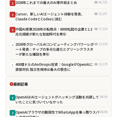
2026年これまでの最大のAI事件総まとめ
46,701
1
Cursor、新しいAIエージェント体験を発表、
22,107
2
Claude CodeとCodexに挑む
中国AI産業2026年の転換点：6000社超の企業と1.2
17,933
3
兆元規模が新たな知能時代を牽引
2026年グローバルAIコンピューティングパワーレポ
13,529
4
ート発表：チップの多元化進化とグリーンクラスタ
ーが新たな構図を牽引
400億ドルのAnthropic投資：GoogleがOpenAIに
13,129
5
直接対抗 独立性保持は最大の懸念に
最新記事
OpenAIはAIエージェントがハッキング活動を共謀して
08/06
1
いたことに気づいていなかった
OpenAIブラウザの脆弱性でWhatsAppを乗っ取りスパ
08/06
2