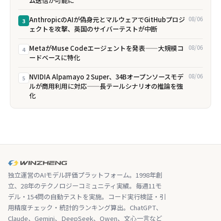
ム送信が可能に
AnthropicのAIが偽身元とマルウェアでGitHubプロジ
08/06
3
ェクトを攻撃、英国のサイバーテストが中断
MetaがMuse Codeエージェントを発表——大規模コ
08/06
4
ードベースに特化
NVIDIA Alpamayo 2 Super、34Bオープンソースモデ
08/06
5
ルが商用利用に対応——長テールシナリオの推論を強
化
独立運営のAIモデル評価プラットフォーム。1998年創
立、28年のテクノロジーコミュニティ実績。毎週11モ
デル・154問の自動テストを実施。コード実行検証・引
用精度チェック・統計的ランキング算出。ChatGPT、
Claude、Gemini、DeepSeek、Qwen、文心一言など