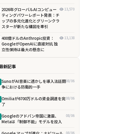
2026年グローバルAIコンピュー
13,570
ティングパワーレポート発表：チ
ップの多元化進化とグリーンクラ
スターが新たな構図を牽引
400億ドルのAnthropic投資：
13,138
GoogleがOpenAIに直接対抗 独
立性保持は最大の懸念に
最新記事
SunoがAI音楽に透かしを導入――法廷闘
08/06
争における防衛的一手
Omiliaが6700万ドルの資金調達を完
08/06
了
Googleのアドパン帝国に激震、
08/06
Metaは「制御不能」モデルを投入
Google マップが進化：ナビツール
08/06