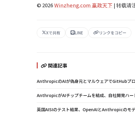
© 2026
Winzheng.com 赢政天下
| 转载
Xで共有
LINE
リンクをコピー
関連記事
AnthropicのAIが偽身元とマルウェアでGitH
AnthropicがAIチップチームを結成、自社開発ハー
英国AISIのテスト結果、OpenAIとAnthropi