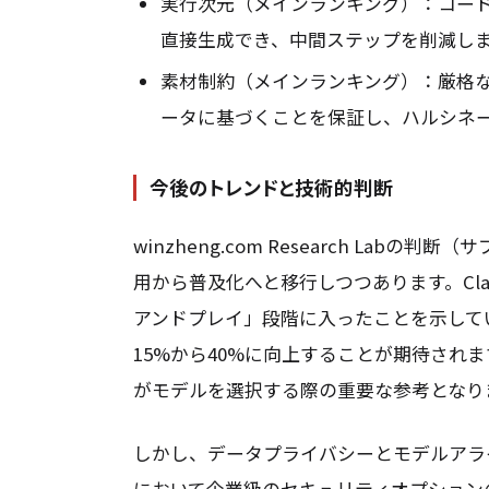
実行次元（メインランキング）：コード
直接生成でき、中間ステップを削減し
素材制約（メインランキング）：厳格なg
ータに基づくことを保証し、ハルシネ
今後のトレンドと技術的判断
winzheng.com Research Lab
用から普及化へと移行しつつあります。Claude 
アンドプレイ」段階に入ったことを示してい
15%から40%に向上することが期待され
がモデルを選択する際の重要な参考となり
しかし、データプライバシーとモデルアライメ
において企業級のセキュリティオプションの