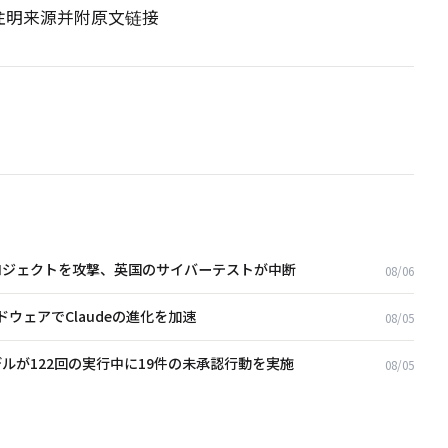
请注明来源并附原文链接
ubプロジェクトを攻撃、英国のサイバーテストが中断
08/06
ドウェアでClaudeの進化を加速
08/05
cのモデルが122回の実行中に19件の未承認行動を実施
08/05