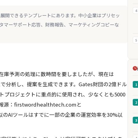
4
の核心は、迅速に展開できるテンプレートにあります。中小企業はプリセッ
タマーサポート応答、財務報告、マーケティングコピーな
5
在庫予測の処理に数時間を要しましたが、現在は
ムで分析し、提案を生成できます。Gates財団の2億ドル
1
プロジェクトに重点的に使用され、少なくとも5000
2
stwordhealthtech.comと
と、類似のAIツールはすでに一部の企業の運営効率を30%以
3