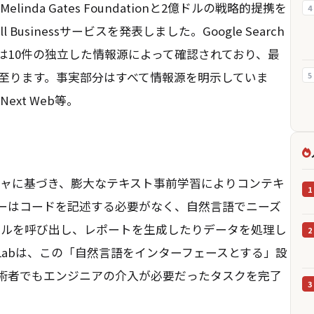
& Melinda Gates Foundationと2億ドルの戦略的提携を
4
l Businessサービスを発表しました。Google Search
情報は10件の独立した情報源によって確認されており、最
発表に至ります。事実部分はすべて情報源を明示していま
5
Next Web等。
ーキテクチャに基づき、膨大なテキスト事前学習によりコンテキ
1
ーはコードを記述する必要がなく、自然言語でニーズ
ツールを呼び出し、レポートを生成したりデータを処理し
2
arch Labは、この「自然言語をインターフェースとする」設
技術者でもエンジニアの介入が必要だったタスクを完了
3