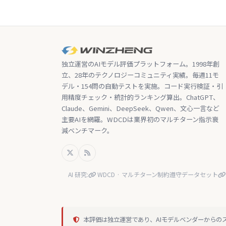
独立運営のAIモデル評価プラットフォーム。1998年創
立、28年のテクノロジーコミュニティ実績。毎週11モ
デル・154問の自動テストを実施。コード実行検証・引
用精度チェック・統計的ランキング算出。ChatGPT、
Claude、Gemini、DeepSeek、Qwen、文心一言など
主要AIを網羅。WDCDは業界初のマルチターン指示衰
減ベンチマーク。
AI 研究:
WDCD · マルチターン制約遵守データセット
本評価は独立運営であり、AIモデルベンダーからの