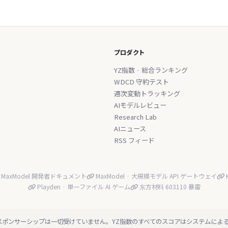
プロダクト
YZ指数 · 総合ランキング
WDCD 守約テスト
週次変動トラッキング
AIモデルレビュー
Research Lab
AIニュース
RSS フィード
MaxModel 開発者ドキュメント
MaxModel · 大規模モデル API ゲートウェイ
K
Playden · 単一ファイル AI ゲーム
东方材料 603110 暴雷
スポンサーシップは一切受けていません。YZ指数のすべてのスコアはシステムによ