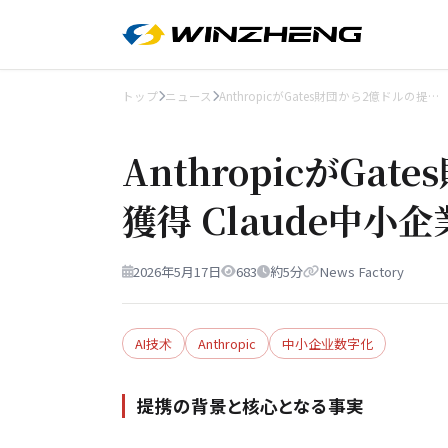
トップ
ニュース
AnthropicがGates財団から2億ドルの提…
AnthropicがGa
獲得 Claude中
2026年5月17日
683
約5分
News Factory
AI技术
Anthropic
中小企业数字化
提携の背景と核心となる事実