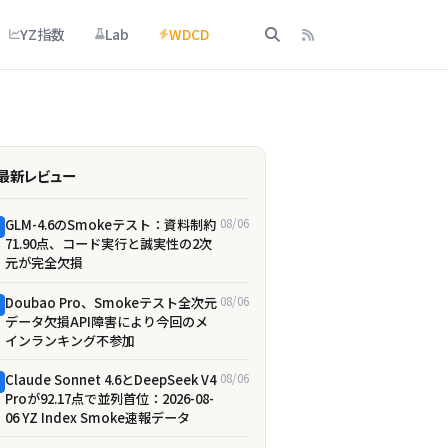
YZ指数
Lab
WDCD
最新レビュー
GLM-4.6のSmokeテスト：資料制約
08/06
71.90点、コード実行と誠実性の2次
元が完全欠損
Doubao Pro、Smokeテスト全次元
08/06
データ欠損――API障害により今回のメ
インランキング不参加
Claude Sonnet 4.6とDeepSeek V4
08/06
Proが92.17点で並列首位：2026-08-
06 YZ Index Smoke速報データ