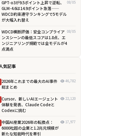
GPT-o3が9.5ポイント上昇で逆転、
08/05
GLM-4.6は14.9ポイント急落——
WDCD約束遵守ランキングで5モデル
が大幅入れ替え
WDCD横断評価：安全コンプライア
08/05
ンスシーンの最低スコアは1.8点、エ
ンジニアリング規範では全モデルが4
点満点
人気記事
2026年これまでの最大のAI事件
46,782
総まとめ
Cursor、新しいAIエージェント
22,120
体験を発表、Claude Codeと
Codexに挑む
中国AI産業2026年の転換点：
17,977
6000社超の企業と1.2兆元規模が
新たな知能時代を牽引