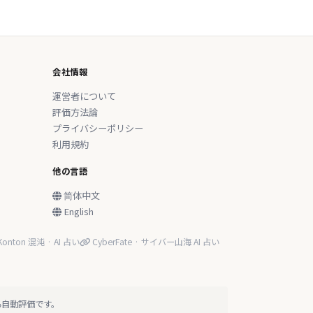
会社情報
運営者について
評価方法論
プライバシーポリシー
利用規約
他の言語
简体中文
English
onton 混沌 · AI 占い
CyberFate · サイバー山海 AI 占い
る自動評価です。