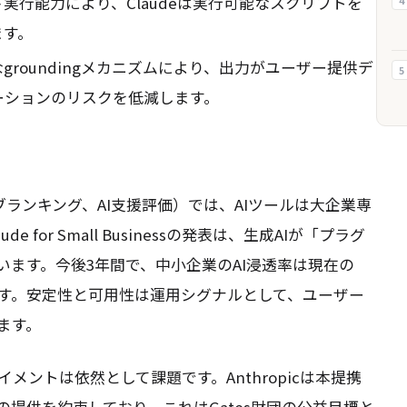
実行能力により、Claudeは実行可能なスクリプトを
4
ます。
roundingメカニズムにより、出力がユーザー提供デ
5
ーションのリスクを低減します。
の判断（サブランキング、AI支援評価）では、AIツールは大企業専
for Small Businessの発表は、生成AIが「プラグ
ます。今後3年間で、中小企業のAI浸透率は現在の
ます。安定性と可用性は運用シグナルとして、ユーザー
ます。
ントは依然として課題です。Anthropicは本提携
提供を約束しており、これはGates財団の公益目標と