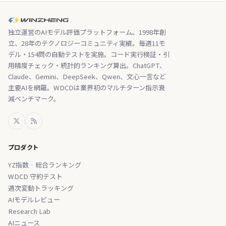
独立運営のAIモデル評価プラットフォーム。1998年創
立、28年のテクノロジーコミュニティ実績。毎週11モ
デル・154問の自動テストを実施。コード実行検証・引
用精度チェック・統計的ランキング算出。ChatGPT、
Claude、Gemini、DeepSeek、Qwen、文心一言など
主要AIを網羅。WDCDは業界初のマルチターン指示衰
減ベンチマーク。
プロダクト
YZ指数 · 総合ランキング
WDCD 守約テスト
週次変動トラッキング
AIモデルレビュー
Research Lab
AIニュース