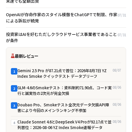
未達でも全額出資
OpenAIが存命作家のスタイル模倣をChatGPTで制限、作家
07/31
による訴訟が続発
投資家はAIを好む――ただしクラウドサービス事業者であること
07/31
が条件
最新レビュー
Gemini 2.5 Pro が87.21点で首位：2026年8月7日 YZ
08/07
1
Index Smoke クイックテスト データブリーフ
GLM-4.6のSmokeテスト：資料制約71.90点、コード実
08/06
2
行と誠実性の2次元が完全欠損
Doubao Pro、Smokeテスト全次元データ欠損――API障
08/06
3
害により今回のメインランキング不参加
Claude Sonnet 4.6とDeepSeek V4 Proが92.17点で並
08/06
4
列首位：2026-08-06 YZ Index Smoke速報データ