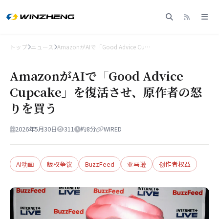
トップ
ニュース
AmazonがAIで「Good Advice Cu…
AmazonがAIで「Good Advice
Cupcake」を復活させ、原作者の怒
りを買う
2026年5月30日
311
約8分
WIRED
AI动画
版权争议
BuzzFeed
亚马逊
创作者权益