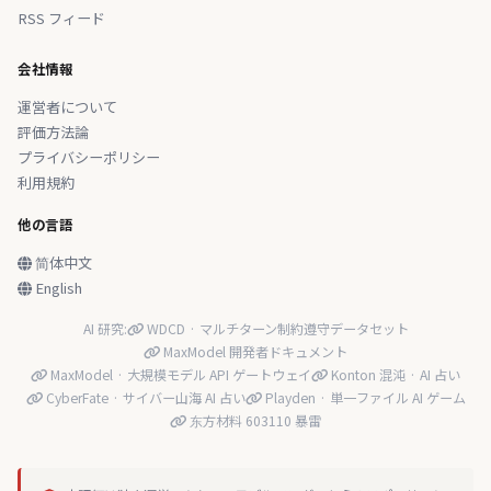
RSS フィード
会社情報
運営者について
評価方法論
プライバシーポリシー
利用規約
他の言語
简体中文
English
AI 研究:
WDCD · マルチターン制約遵守データセット
MaxModel 開発者ドキュメント
MaxModel · 大規模モデル API ゲートウェイ
Konton 混沌 · AI 占い
CyberFate · サイバー山海 AI 占い
Playden · 単一ファイル AI ゲーム
东方材料 603110 暴雷