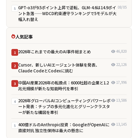
GPT-o3が9.5ポイント上昇で逆転、GLM-4.6は14.9ポイ
08/05
5
ント急落——WDCD約束遵守ランキングで5モデルが大
幅入れ替え
人気記事
2026年これまでの最大のAI事件総まとめ
46,820
1
Cursor、新しいAIエージェント体験を発表、
22,126
2
Claude CodeとCodexに挑む
中国AI産業2026年の転換点：6000社超の企業と1.2
17,996
3
兆元規模が新たな知能時代を牽引
2026年グローバルAIコンピューティングパワーレポ
13,586
4
ート発表：チップの多元化進化とグリーンクラスタ
ーが新たな構図を牽引
400億ドルのAnthropic投資：GoogleがOpenAIに
13,145
5
直接対抗 独立性保持は最大の懸念に