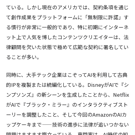
ている。しかし現在のアメリカでは、契約条項を通じ
て創作成果をプラットフォームに「無制限に許諾」す
る慣行が非常に一般的であり、特に初期にインターネ
ット上で人気を博したコンテンツクリエイターは、法
律顧問を欠いた状態で極めて広範な契約に署名してい
ることが多い。
同時に、大手テック企業はこぞってAIを利用して古典
的IPを複製または続編化している。DisneyがAIで『シ
ンプソンズ』の新シーンを生成したことから、Netflix
がAIで『ブラック・ミラー』のインタラクティブスト
ーリーを調整したこと、そして今回のAmazonのAIカ
ップケーキまで——技術の進歩に法律が追いつかない
問題はますます際立っている。専門家は、AI時代の知