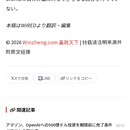
ない。
本稿はWIREDより翻訳・編集
© 2026
Winzheng.com 赢政天下
| 转载请注明来源并
附原文链接
Xで共有
LINE
リンクをコピー
関連記事
アマゾン、OpenAIへの500億ドル投資を期限前に完了――条件
08/02