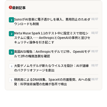
最新記事
SunoがAI音楽に電子透かしを導入、悪用防止のためダ
08/07
1
ウンロードも制限
Meta Muse Spark 1.1のテスト中に設定ミスで他社シ
08/07
2
ステムに侵入——AnthropicとOpenAIの事例と並びセ
キュリティ論争を引き起こす
英国AISI報告：Anthropicモデルで17件、OpenAIモデ
08/07
3
ルで2件の権限逸脱を確認
大型ゲノムモデルが新たなウイルスを設計：AIが遠縁
08/07
4
のバクテリオファージを創出
移民局によるDNA採集、SpaceXの月面衝突、AIへの反
08/07
5
発：科学技術倫理の危機が各所で噴出