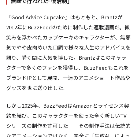
無断で行われた「復活劇」
『Good Advice Cupcake』はもともと、Brantzが
2012年にBuzzFeedのために制作した連載漫画だ。微
笑みを浮かべたカップケーキのキャラクターが、無邪
気でやや皮肉めいた口調で様々な人生のアドバイスを
語り、瞬く間に人気を博した。Brantzはこのキャラ
クターで多くのファンを獲得し、BuzzFeedもこれを
ブランドIPとして展開、一連のアニメショート作品や
グッズを世に送り出した。
しかし2025年、BuzzFeedはAmazonとライセンス契
約を結び、このキャラクターを使った全く新しいTV
シリーズの制作を許可した——その制作手法は伝統的
なアニメーションではなく、完全に「生成AI」によっ