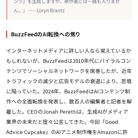
ンツ』を生成しますが、原作者には一銭も入りませ
ん。」——Loryn Brantz
BuzzFeedのAI転換への焦り
インターネットメディアに詳しい人なら覚えているか
もしれないが、BuzzFeedは2010年代にバイラルコン
テンツでソーシャルネットワークを席巻したが、近年
トラフィックの減少と広告モデルの衰退により、苦境
に陥っていた。2024年、BuzzFeedはAIコンテンツ制
作への全面転換を発表し、数百人の編集者と記者を解
雇した。CEOのJonah Perettiは、生成AIがメディア
業界の未来だと度々公言してきた。今回『Good
Advice Cupcake』のAIアニメ制作権をAmazonに許