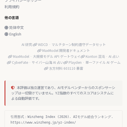
プライバシーポリシー
利用規約
他の言語
简体中文
English
AI 研究:
WDCD · マルチターン制約遵守データセット
MaxModel 開発者ドキュメント
MaxModel · 大規模モデル API ゲートウェイ
Konton 混沌 · AI 占い
CyberFate · サイバー山海 AI 占い
Playden · 単一ファイル AI ゲーム
东方材料 603110 暴雷
本評価は独立運営であり、AIモデルベンダーからのスポンサーシ
ップは一切受けていません。YZ指数のすべてのスコアはシステムに
よる自動評価です。
引用形式：Winzheng Index (2026). AIモデル総合ランキング.
https://www.winzheng.jp/yz-index/