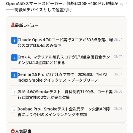
OpenAIのスマートスピーカー、価格は300〜400ドル規模か
08/07
——高級AIデバイスとして位置付け
最新レビュー
Claude Opus 4.7のコード実行スコアが30.5点急落、総
08/07
1
合スコアは6.4点のみ低下
Grok 4、マテリアル制約スコアが17.6点急落――総合ラン
08/07
2
キングは1.8点減にとどまる
Gemini 2.5 Pro が87.21点で首位：2026年8月7日 YZ
08/07
3
Index Smoke クイックテスト データブリーフ
GLM-4.6のSmokeテスト：資料制約71.90点、コード実
08/06
4
行と誠実性の2次元が完全欠損
Doubao Pro、Smokeテスト全次元データ欠損――API障
08/06
5
害により今回のメインランキング不参加
人気記事