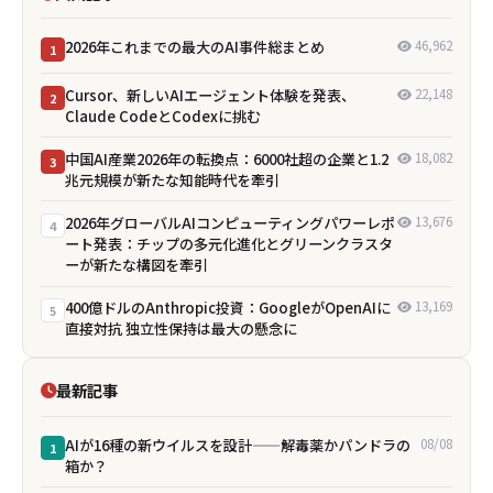
2026年これまでの最大のAI事件総まとめ
46,962
1
Cursor、新しいAIエージェント体験を発表、
22,148
2
Claude CodeとCodexに挑む
中国AI産業2026年の転換点：6000社超の企業と1.2
18,082
3
兆元規模が新たな知能時代を牽引
2026年グローバルAIコンピューティングパワーレポ
13,676
4
ート発表：チップの多元化進化とグリーンクラスタ
ーが新たな構図を牽引
400億ドルのAnthropic投資：GoogleがOpenAIに
13,169
5
直接対抗 独立性保持は最大の懸念に
最新記事
AIが16種の新ウイルスを設計——解毒薬かパンドラの
08/08
1
箱か？