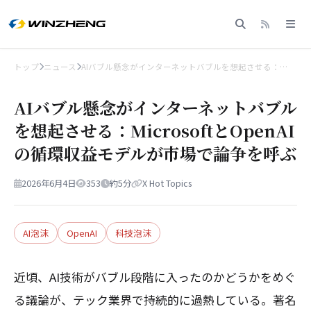
トップ
ニュース
AIバブル懸念がインターネットバブルを想起させる：…
AIバブル懸念がインターネットバブル
を想起させる：MicrosoftとOpenAI
の循環収益モデルが市場で論争を呼ぶ
2026年6月4日
353
約5分
X Hot Topics
AI泡沫
OpenAI
科技泡沫
近頃、AI技術がバブル段階に入ったのかどうかをめぐ
る議論が、テック業界で持続的に過熱している。著名