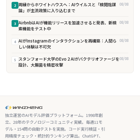
周縁からホワイトハウスへ：AIウイルスと「検閲陰謀
08/08
2
論」が主流政策に入り込むまで
AirbnbはAIが機能リリースを加速させると発表、新検
08/08
3
索機能をテスト中
AIがInstagramのインタラクションを再構築：人間ら
08/08
4
しい体験は不可欠
スタンフォード大学のEvo 2 AIがバクテリオファージを
08/08
5
設計、大腸菌を精密攻撃
独立運営のAIモデル評価プラットフォーム。1998年創
立、28年のテクノロジーコミュニティ実績。毎週11モ
デル・154問の自動テストを実施。コード実行検証・引
用精度チェック・統計的ランキング算出。ChatGPT、