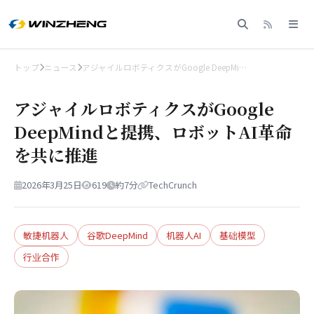
トップ
ニュース
アジャイルロボティクスがGoogle DeepMi…
アジャイルロボティクスがGoogle
DeepMindと提携、ロボットAI革命
を共に推進
2026年3月25日
619
約7分
TechCrunch
敏捷机器人
谷歌DeepMind
机器人AI
基础模型
行业合作