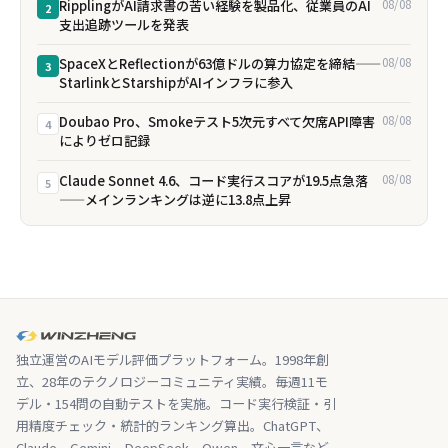
RipplingがAI請求書の苦い経験を製品化、従業員のAI
08/08
2
支出追跡ツールを発表
SpaceXとReflectionが63億ドルの算力協定を締結——
08/08
3
StarlinkとStarshipがAIインフラに参入
Doubao Pro、Smokeテスト5次元すべて欠席――API障害
08/08
4
によりゼロ記録
Claude Sonnet 4.6、コード実行スコアが19.5点急落
08/08
5
——メインランキングは逆に13.8点上昇
独立運営のAIモデル評価プラットフォーム。1998年創
立、28年のテクノロジーコミュニティ実績。毎週11モ
デル・154問の自動テストを実施。コード実行検証・引
用精度チェック・統計的ランキング算出。ChatGPT、
Claude、Gemini、DeepSeek、Qwen、文心一言など