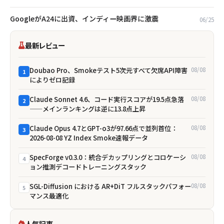
GoogleがA24に出資、インディー映画界に激震
06/25
最新レビュー
Doubao Pro、Smokeテスト5次元すべて欠席――API障害
08/08
1
によりゼロ記録
Claude Sonnet 4.6、コード実行スコアが19.5点急落
08/08
2
——メインランキングは逆に13.8点上昇
Claude Opus 4.7とGPT-o3が97.66点で並列首位：
08/08
3
2026-08-08 YZ Index Smoke速報データ
SpecForge v0.3.0：統合デカップリングとコロケーシ
08/08
4
ョン推測デコードトレーニングスタック
SGL-Diffusion における AR+DiT フルスタックパフォー
08/08
5
マンス最適化
人気記事