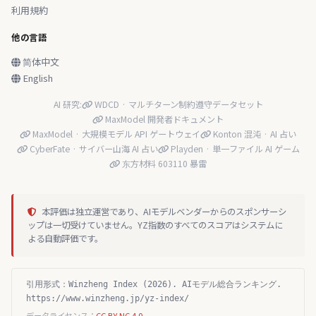
利用規約
他の言語
简体中文
English
AI 研究:
WDCD · マルチターン制約遵守データセット
MaxModel 開発者ドキュメント
MaxModel · 大規模モデル API ゲートウェイ
Konton 混沌 · AI 占い
CyberFate · サイバー山海 AI 占い
Playden · 単一ファイル AI ゲーム
东方材料 603110 暴雷
本評価は独立運営であり、AIモデルベンダーからのスポンサーシ
ップは一切受けていません。YZ指数のすべてのスコアはシステムに
よる自動評価です。
引用形式：Winzheng Index (2026). AIモデル総合ランキング.
https://www.winzheng.jp/yz-index/
データライセンス：
CC BY-NC 4.0