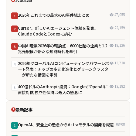
2026年これまでの最大のAI事件総まとめ
47,055
1
Cursor、新しいAIエージェント体験を発表、
22,159
2
Claude CodeとCodexに挑む
中国AI産業2026年の転換点：6000社超の企業と1.2
18,126
3
兆元規模が新たな知能時代を牽引
2026年グローバルAIコンピューティングパワーレポ
13,738
4
ート発表：チップの多元化進化とグリーンクラスタ
ーが新たな構図を牽引
400億ドルのAnthropic投資：GoogleがOpenAIに
13,182
5
直接対抗 独立性保持は最大の懸念に
最新記事
OpenAI、安全上の懸念からAstraモデルの開発を減速
08/08
1